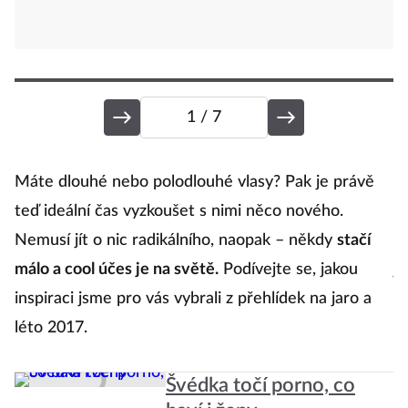
1
/ 7
P
Máte dlouhé nebo polodlouhé vlasy? Pak je právě
teď ideální čas vyzkoušet s nimi něco nového.
Nemusí jít o nic radikálního, naopak – někdy
stačí
P
málo a cool účes je na světě.
Podívejte se, jakou
j
inspiraci jsme pro vás vybrali z přehlídek na jaro a
ko
léto 2017.
s
t
Švédka točí porno, co
Uv