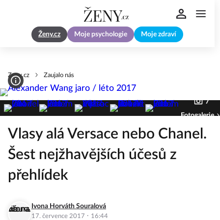
Ženy.cz
Moje psychologie
Moje zdraví
Zeny.cz
Zaujalo nás
7
Fotogalerie
Vlasy alá Versace nebo Chanel.
Šest nejžhavějších účesů z
přehlídek
Ivona Horváth Souralová