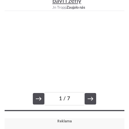
baví i ženy
m
Jn Tropp
Zaujalo nás
Ve
1
/ 7