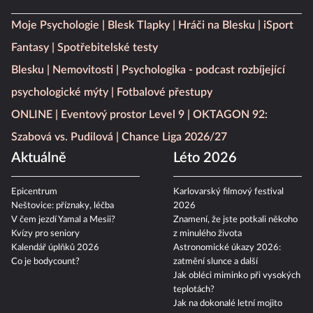
Další témata z našich webů
Moje Psychologie
Blesk Tlapky
Hráči na Blesku
iSport
Fantasy
Spotřebitelské testy
Blesku
Nemovitosti
Psychologika - podcast rozbíjející
psychologické mýty
Fotbalové přestupy
ONLINE
Eventový prostor Level 9
OKTAGON 92:
Szabová vs. Pudilová
Chance Liga 2026/27
Aktuálně
Léto 2026
Epicentrum
Karlovarský filmový festival
Neštovice: příznaky, léčba
2026
V čem jezdí Yamal a Mesii?
Znamení, že jste potkali někoho
Kvízy pro seniory
z minulého života
Kalendář úplňků 2026
Astronomické úkazy 2026:
Co je bodycount?
zatmění slunce a další
Jak obléci miminko při vysokých
teplotách?