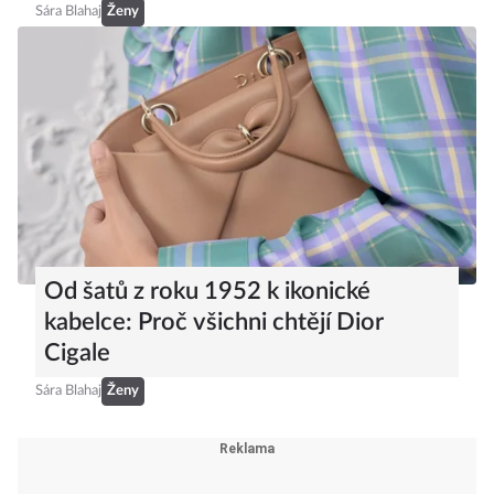
Sára Blahaj
Ženy
Od šatů z roku 1952 k ikonické
kabelce: Proč všichni chtějí Dior
Cigale
Sára Blahaj
Ženy