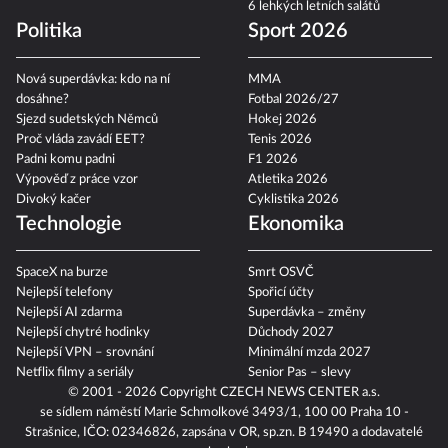
Jak na dokonalé letní mojito
6 lehkých letních salátů
Politika
Sport 2026
Nová superdávka: kdo na ní
MMA
dosáhne?
Fotbal 2026/27
Sjezd sudetských Němců
Hokej 2026
Proč vláda zavádí EET?
Tenis 2026
Padni komu padni
F1 2026
Výpověď z práce vzor
Atletika 2026
Divoký kačer
Cyklistika 2026
Technologie
Ekonomika
SpaceX na burze
Smrt OSVČ
Nejlepší telefony
Spořicí účty
Nejlepší AI zdarma
Superdávka – změny
Nejlepší chytré hodinky
Důchody 2027
Nejlepší VPN – srovnání
Minimální mzda 2027
Netflix filmy a seriály
Senior Pas – slevy
© 2001 - 2026 Copyright
CZECH NEWS CENTER a.s.
se sídlem náměstí Marie Schmolkové 3493/1, 100 00 Praha 10 -