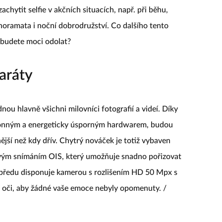
chytit selfie v akčních situacích, např. při běhu,
anoramata i noční dobrodružství. Co dalšího tento
budete moci odolat?
aráty
u hlavně všichni milovníci fotografií a videí. Díky
onným a energeticky úsporným hardwarem, budou
vnější než kdy dřív. Chytrý nováček je totiž vybaven
ým snímáním OIS, který umožňuje snadno pořizovat
 Vpředu disponuje kamerou s rozlišením HD 50 Mpx s
a oči, aby žádné vaše emoce nebyly opomenuty. /