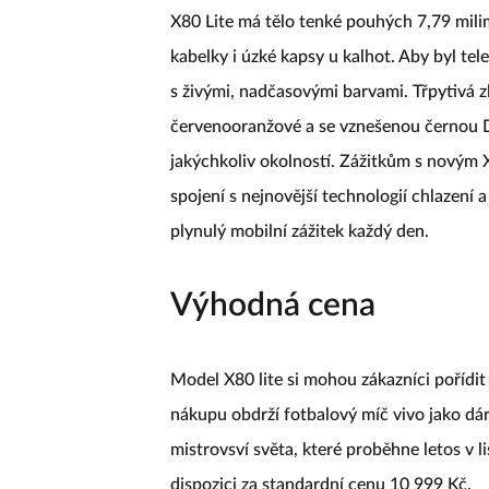
X80 Lite má tělo tenké pouhých 7,79 mili
kabelky i úzké kapsy u kalhot. Aby byl te
s živými, nadčasovými barvami. Třpytivá z
červenooranžové a se vznešenou černou 
jakýchkoliv okolností. Zážitkům s novým 
spojení s nejnovější technologií chlazení 
plynulý mobilní zážitek každý den.
Výhodná cena
Model X80 lite si mohou zákazníci pořídit
nákupu obdrží fotbalový míč vivo jako dá
mistrovsví světa, které proběhne letos v
dispozici za standardní cenu 10 999 Kč.