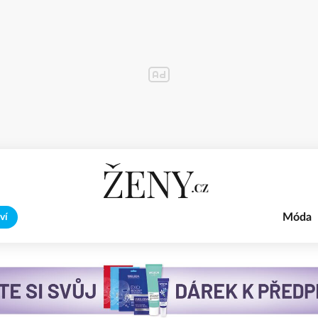
Móda
ví