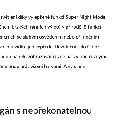
světlení díky vylepšené funkci Super Night Mode
během brzkých ranních výletů v přírodě. S funkcí
cenériích se slabým osvětlením nebo při nočním
víc neuvidíte jen zepředu. Revoluční sklo Color
dnímu panelu zobrazovat různé barvy pod různými
one bude hrát všemi barvami. A vy s ním!
legán s nepřekonatelnou