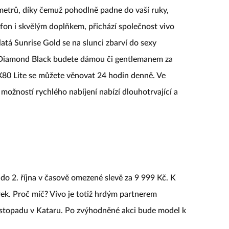
metrů, díky čemuž pohodlně padne do vaší ruky,
lefon i skvělým doplňkem, přichází společnost vivo
latá Sunrise Gold se na slunci zbarví do sexy
Diamond Black budete dámou či gentlemanem za
X80 Lite se můžete věnovat 24 hodin denně. Ve
a možností rychlého nabíjení nabízí dlouhotrvající a
 do 2. října v časově omezené slevě za 9 999 Kč. K
rek. Proč míč? Vivo je totiž hrdým partnerem
 listopadu v Kataru. Po zvýhodněné akci bude model k