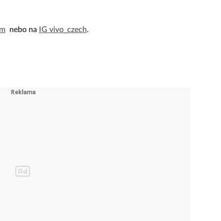
om
nebo na
IG vivo_czech
.