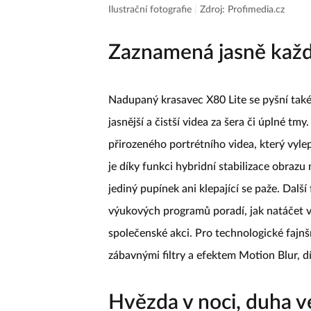
Ilustrační fotografie
|
Zdroj: Profimedia.cz
Zaznamená jasně každ
Nadupaný krasavec X80 Lite se pyšní také
jasnější a čistší videa za šera či úplné t
přirozeného portrétního videa, který vyle
je díky funkci hybridní stabilizace obrazu
jediný pupínek ani klepající se paže. Dalš
výukových programů poradí, jak natáčet v 
společenské akci. Pro technologické fajnš
zábavnými filtry a efektem Motion Blur,
Hvězda v noci, duha v