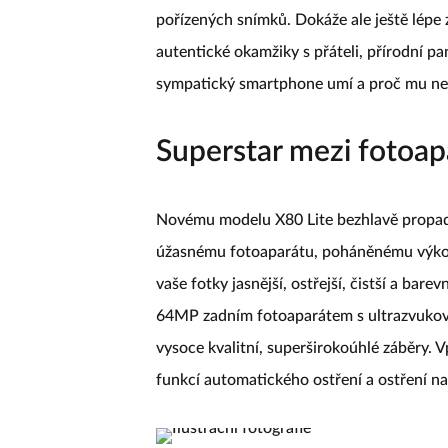
pořízených snímků. Dokáže ale ještě lépe za
autentické okamžiky s přáteli, přírodní p
sympatický smartphone umí a proč mu ne
Superstar mezi fotoap
Novému modelu X80 Lite bezhlavě propadno
úžasnému fotoaparátu, poháněnému výk
vaše fotky jasnější, ostřejší, čistší a bare
64MP zadním fotoaparátem s ultrazvukov
vysoce kvalitní, superširokoúhlé záběry.
funkcí automatického ostření a ostření n