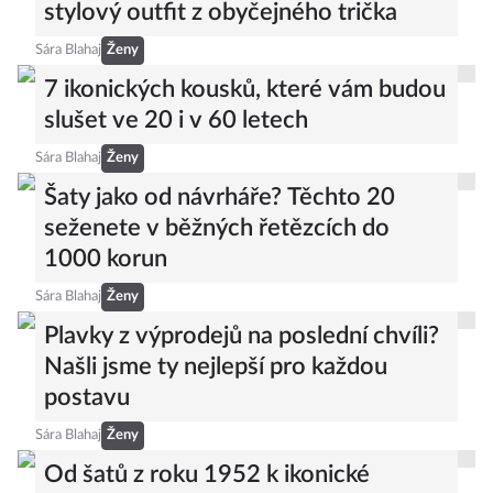
stylový outfit z obyčejného trička
Sára Blahaj
Ženy
7 ikonických kousků, které vám budou
slušet ve 20 i v 60 letech
Sára Blahaj
Ženy
Šaty jako od návrháře? Těchto 20
seženete v běžných řetězcích do
1000 korun
Sára Blahaj
Ženy
Plavky z výprodejů na poslední chvíli?
Našli jsme ty nejlepší pro každou
postavu
Sára Blahaj
Ženy
Od šatů z roku 1952 k ikonické