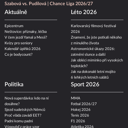
Szabová vs. Pudilová
Chance Liga 2026/27
Aktuálně
Léto 2026
Epicentrum
Karlovarský filmový festival
Neštovice: příznaky, léčba
2026
V čem jezdí Yamal a Mesii?
Znamení, že jste potkali někoho
Kvízy pro seniory
z minulého života
Kalendář úplňků 2026
Astronomické úkazy 2026:
Co je bodycount?
zatmění slunce a další
Jak obléci miminko při vysokých
teplotách?
Jak na dokonalé letní mojito
6 lehkých letních salátů
Politika
Sport 2026
Nová superdávka: kdo na ní
MMA
dosáhne?
Fotbal 2026/27
Sjezd sudetských Němců
Hokej 2026
Proč vláda zavádí EET?
Tenis 2026
Padni komu padni
F1 2026
Výpověď z práce vzor
Atletika 2026