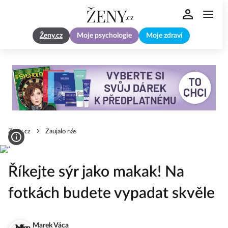
Ženy.cz
Moje psychologie
Moje zdraví
Zeny.cz
Zaujalo nás
Říkejte sýr jako makak! Na
fotkách budete vypadat skvěle
Marek Váca