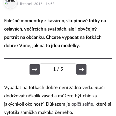
·
1. listopadu 2016
16:53
Falešné momentky z kaváren, skupinové fotky na
oslavách, večírcích a svatbách, ale i obyčejný
portrét na občanku. Chcete vypadat na fotkách
dobře? Víme, jak na to jdou modelky.
1
/ 5
H
Vypadat na fotkách dobře není žádná věda. Stačí
dodržovat několik zásad a můžete být chic za
jakýchkoli okolností. Důkazem je
opičí selfie
, které si
Po
vyfotila samička makaka černého.
bu