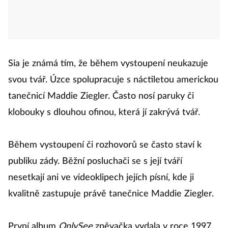
Sia je známá tím, že během vystoupení neukazuje
svou tvář. Úzce spolupracuje s náctiletou americkou
tanečnicí Maddie Ziegler. Často nosí paruky či
klobouky s dlouhou ofinou, která jí zakrývá tvář.
Během vystoupení či rozhovorů se často staví k
publiku zády. Běžní posluchači se s její tváří
nesetkají ani ve videoklipech jejích písní, kde ji
kvalitně zastupuje právě tanečnice Maddie Ziegler.
První album
OnlySee
zpěvačka vydala v roce 1997,