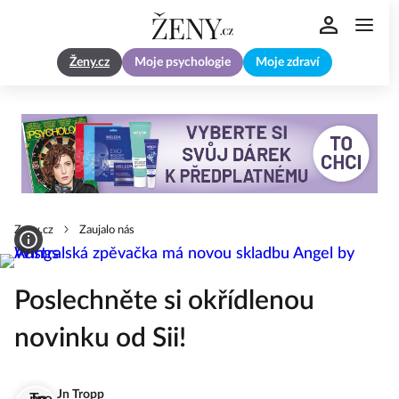
Ženy.cz
Moje psychologie
Moje zdraví
Zeny.cz
Zaujalo nás
Poslechněte si okřídlenou
novinku od Sii!
Jn Tropp