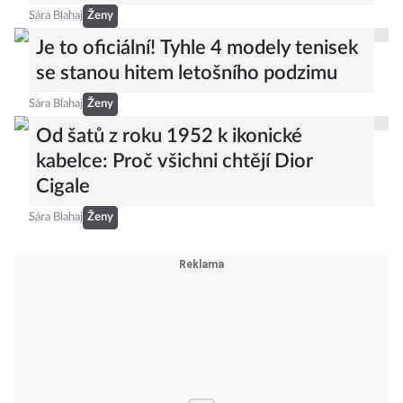
Sára Blahaj
Ženy
Je to oficiální! Tyhle 4 modely tenisek
se stanou hitem letošního podzimu
Sára Blahaj
Ženy
Od šatů z roku 1952 k ikonické
kabelce: Proč všichni chtějí Dior
Cigale
Sára Blahaj
Ženy