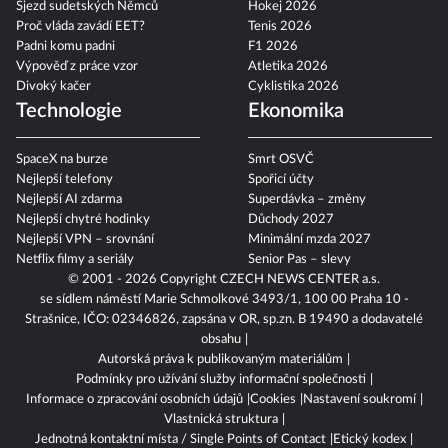
Sjezd sudetských Němců
Hokej 2026
Proč vláda zavádí EET?
Tenis 2026
Padni komu padni
F1 2026
Výpověď z práce vzor
Atletika 2026
Divoký kačer
Cyklistika 2026
Technologie
Ekonomika
SpaceX na burze
Smrt OSVČ
Nejlepší telefony
Spořicí účty
Nejlepší AI zdarma
Superdávka – změny
Nejlepší chytré hodinky
Důchody 2027
Nejlepší VPN – srovnání
Minimální mzda 2027
Netflix filmy a seriály
Senior Pas – slevy
© 2001 - 2026 Copyright
CZECH NEWS CENTER a.s.
se sídlem náměstí Marie Schmolkové 3493/1, 100 00 Praha 10 -
Strašnice, IČO: 02346826, zapsána v OR, sp.zn. B 19490 a dodavatelé
obsahu
Autorská práva k publikovaným materiálům
Podmínky pro užívání služby informační společnosti
Informace o zpracování osobních údajů
Cookies
Nastavení soukromí
Vlastnická struktura
Jednotná kontaktní místa / Single Points of Contact
Etický kodex