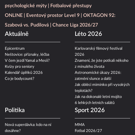
psychologické mýty
Fotbalové přestupy
ONLINE
Eventový prostor Level 9
OKTAGON 92:
Szabová vs. Pudilová
Chance Liga 2026/27
Aktuálně
Léto 2026
Epicentrum
Karlovarský filmový festival
Neštovice: příznaky, léčba
2026
V čem jezdí Yamal a Mesii?
Znamení, že jste potkali někoho
Kvízy pro seniory
z minulého života
Kalendář úplňků 2026
Astronomické úkazy 2026:
Co je bodycount?
zatmění slunce a další
Jak obléci miminko při vysokých
teplotách?
Jak na dokonalé letní mojito
6 lehkých letních salátů
Politika
Sport 2026
Nová superdávka: kdo na ní
MMA
dosáhne?
Fotbal 2026/27