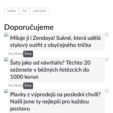
hudba
Sia
zpěvačka
Doporučujeme
Miluje ji i Zendaya! Sukně, která udělá
stylový outfit z obyčejného trička
Sára Blahaj
Ženy
Šaty jako od návrháře? Těchto 20
seženete v běžných řetězcích do
1000 korun
Sára Blahaj
Ženy
Plavky z výprodejů na poslední chvíli?
Našli jsme ty nejlepší pro každou
postavu