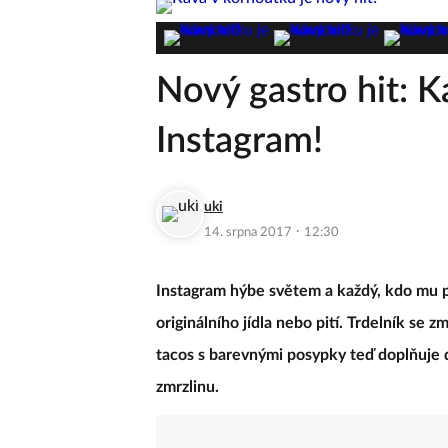
Nový gastro hit: K
Instagram!
uki
·
14. srpna 2017
12:30
Instagram hýbe světem a každý, kdo mu pod
originálního jídla nebo pití. Trdelník se 
tacos s barevnými posypky teď doplňuje 
zmrzlinu.