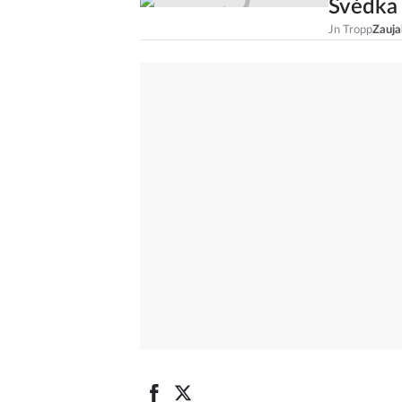
Švédka 
Jn Tropp
Zauja