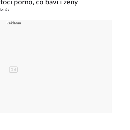
točí porno, co baví i ženy
lo nás