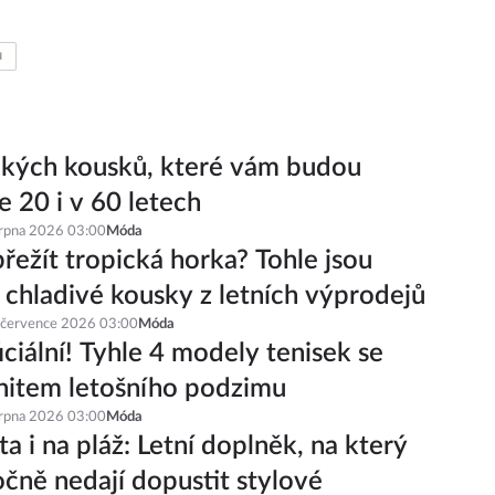
u
ckých kousků, které vám budou
e 20 i v 60 letech
srpna 2026 03:00
Móda
řežít tropická horka? Tohle jsou
í chladivé kousky z letních výprodejů
 července 2026 03:00
Móda
iciální! Tyhle 4 modely tenisek se
hitem letošního podzimu
srpna 2026 03:00
Móda
a i na pláž: Letní doplněk, na který
čně nedají dopustit stylové