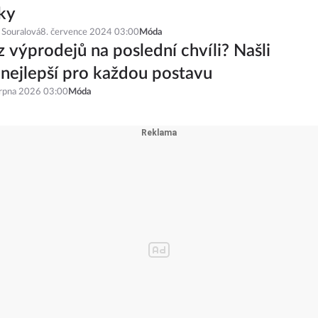
ky
 Souralová
8. července 2024 03:00
Móda
z výprodejů na poslední chvíli? Našli
 nejlepší pro každou postavu
srpna 2026 03:00
Móda