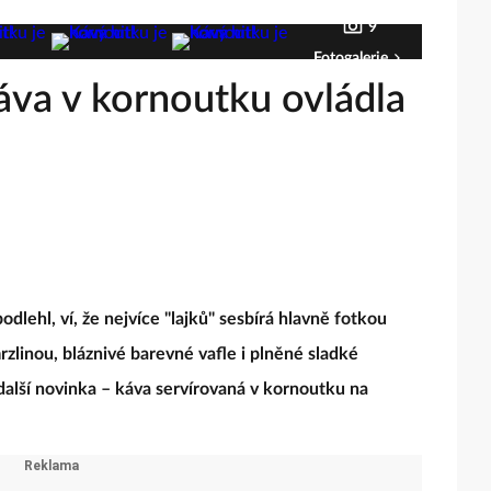
9
Fotogalerie
áva v kornoutku ovládla
lehl, ví, že nejvíce "lajků" sesbírá hlavně fotkou
zmrzlinou, bláznivé barevné vafle i plněné sladké
další novinka – káva servírovaná v kornoutku na