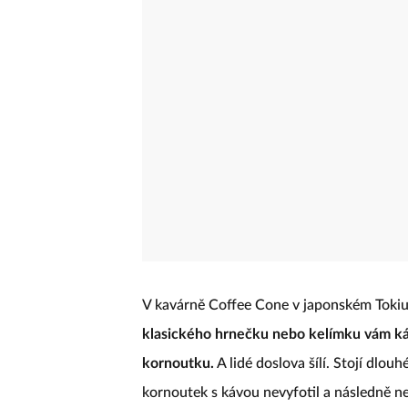
V kavárně Coffee Cone v japonském Tokiu 
klasického hrnečku nebo kelímku vám ká
kornoutku.
A lidé doslova šílí. Stojí dlou
kornoutek s kávou nevyfotil a následně n