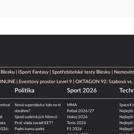
 Blesku
iSport Fantasy
Spotřebitelské testy Blesku
Nemovito
 ONLINE
Eventový prostor Level 9
OKTAGON 92: Szabová vs. 
Politika
Sport 2026
Techn
stival
Nová superdávka: kdo na ní
MMA
SpaceX n
dosáhne?
Fotbal 2026/27
Nejlepší
li
Sjezd sudetských Němců
Hokej 2026
Nejlepší
ota
Proč vláda zavádí EET?
Tenis 2026
Nejlepší
2026:
Padni komu padni
F1 2026
Nejlepší