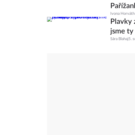
Pařížan
Ivona Horváth
Plavky 
jsme ty
Sára Blahaj
5. 