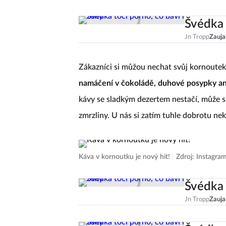
Švédka 
Jn Tropp
Zauja
Zákazníci si můžou nechat svůj kornoutek
namáčení v čokoládě, duhové posypky ani
kávy se sladkým dezertem nestačí, může si
zmrzliny. U nás si zatím tuhle dobrotu nek
Káva v kornoutku je nový hit!
|
Zdroj: Instagra
Švédka 
Jn Tropp
Zauja