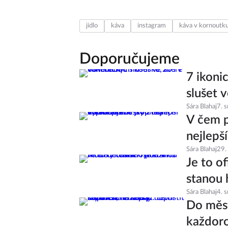
jídlo
káva
instagram
káva v kornoutk
Doporučujeme
7 ikoni
slušet v
Sára Blahaj
7. 
V čem p
nejlepš
Sára Blahaj
29.
Je to of
stanou 
Sára Blahaj
4. 
Do měst
každoro