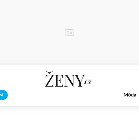
Móda
ví