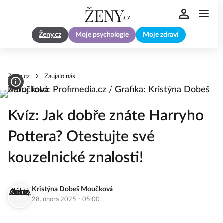
Ženy.cz
Moje psychologie
Moje zdraví
Zeny.cz
Zaujalo nás
Kvíz: Jak dobře znáte Harryho
Pottera? Otestujte své
kouzelnické znalosti!
Kristýna Dobeš Moučková
·
28. února 2025
05:00