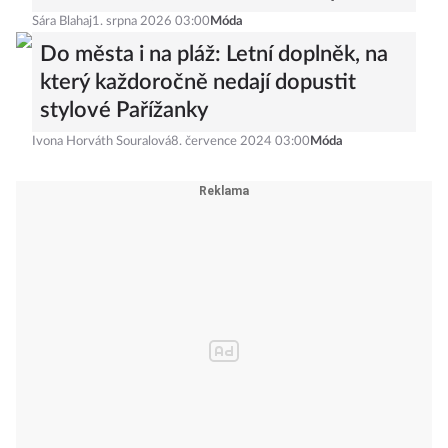
Sára Blahaj
1. srpna 2026 03:00
Móda
Do města i na pláž: Letní doplněk, na
který každoročně nedají dopustit
stylové Pařížanky
Ivona Horváth Souralová
8. července 2024 03:00
Móda