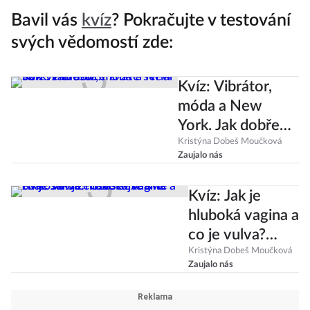
Bavil vás
kvíz
? Pokračujte v testování
svých vědomostí zde:
Kvíz: Vibrátor,
móda a New
York. Jak dobře
znáte seriál Sex
Kristýna Dobeš Moučková
Zaujalo nás
ve městě?
Kvíz: Jak je
hluboká vagina a
co je vulva?
Otestujte své
Kristýna Dobeš Moučková
Zaujalo nás
znalosti o
ženské sexualitě