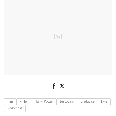
film
knihy
Harry Potter
testování
Bradavice
kvíz
vědomost