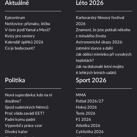
Aktuálně
Léto 2026
Epicentrum
Karlovarský filmový festival
Neštovice: příznaky, léčba
2026
V čem jezdí Yamal a Mesii?
Znamení, že jste potkali někoho
Kvízy pro seniory
z minulého života
Kalendář úplňků 2026
Astronomické úkazy 2026:
Co je bodycount?
zatmění slunce a další
Jak obléci miminko při vysokých
teplotách?
Jak na dokonalé letní mojito
6 lehkých letních salátů
Politika
Sport 2026
Nová superdávka: kdo na ní
MMA
dosáhne?
Fotbal 2026/27
Sjezd sudetských Němců
Hokej 2026
Proč vláda zavádí EET?
Tenis 2026
Padni komu padni
F1 2026
Výpověď z práce vzor
Atletika 2026
Divoký kačer
Cyklistika 2026