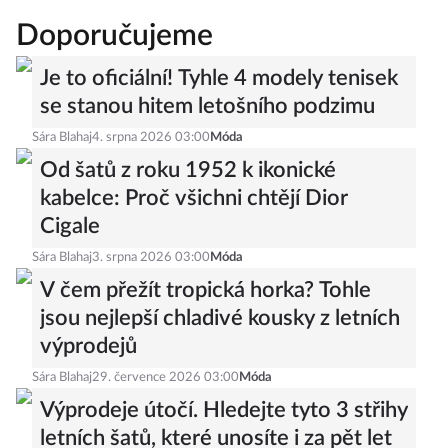
Doporučujeme
Je to oficiální! Tyhle 4 modely tenisek
se stanou hitem letošního podzimu
Sára Blahaj
4. srpna 2026 03:00
Móda
Od šatů z roku 1952 k ikonické
kabelce: Proč všichni chtějí Dior
Cigale
Sára Blahaj
3. srpna 2026 03:00
Móda
V čem přežít tropická horka? Tohle
jsou nejlepší chladivé kousky z letních
výprodejů
Sára Blahaj
29. července 2026 03:00
Móda
Výprodeje útočí. Hledejte tyto 3 střihy
letních šatů, které unosíte i za pět let