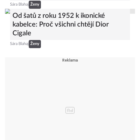
Sára Blahaj
Ženy
Od šatů z roku 1952 k ikonické
kabelce: Proč všichni chtějí Dior
Cigale
Sára Blahaj
Ženy