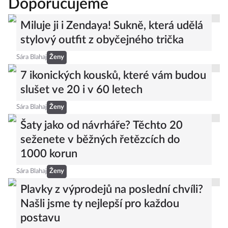
Doporučujeme
Miluje ji i Zendaya! Sukně, která udělá
stylový outfit z obyčejného trička
Sára Blahaj
Ženy
7 ikonických kousků, které vám budou
slušet ve 20 i v 60 letech
Sára Blahaj
Ženy
Šaty jako od návrháře? Těchto 20
seženete v běžných řetězcích do
1000 korun
Sára Blahaj
Ženy
Plavky z výprodejů na poslední chvíli?
Našli jsme ty nejlepší pro každou
postavu