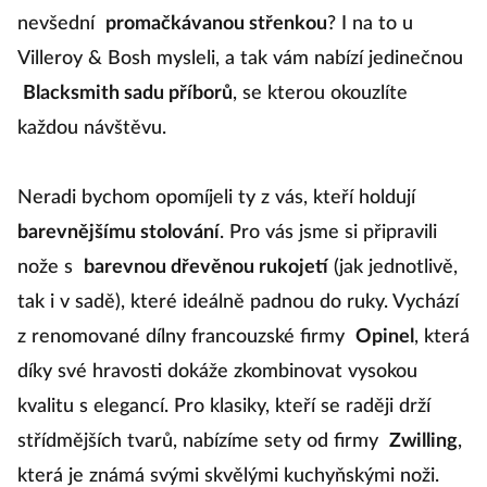
nevšední
promačkávanou střenkou
? I na to u
Villeroy & Bosh mysleli, a tak vám nabízí jedinečnou
Blacksmith sadu příborů
, se kterou okouzlíte
každou návštěvu.
Neradi bychom opomíjeli ty z vás, kteří holdují
barevnějšímu stolování
. Pro vás jsme si připravili
nože s
barevnou dřevěnou rukojetí
(jak jednotlivě,
tak i v sadě), které ideálně padnou do ruky. Vychází
z renomované dílny francouzské firmy
Opinel
, která
díky své hravosti dokáže zkombinovat vysokou
kvalitu s elegancí. Pro klasiky, kteří se raději drží
střídmějších tvarů, nabízíme sety od firmy
Zwilling
,
která je známá svými skvělými kuchyňskými noži.