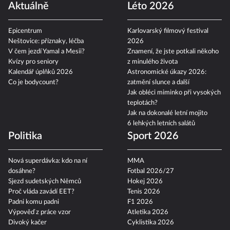
Aktuálně
Léto 2026
Epicentrum
Karlovarský filmový festival
Neštovice: příznaky, léčba
2026
V čem jezdí Yamal a Mesii?
Znamení, že jste potkali někoho
Kvízy pro seniory
z minulého života
Kalendář úplňků 2026
Astronomické úkazy 2026:
Co je bodycount?
zatmění slunce a další
Jak obléci miminko při vysokých
teplotách?
Jak na dokonalé letní mojito
6 lehkých letních salátů
Politika
Sport 2026
Nová superdávka: kdo na ní
MMA
dosáhne?
Fotbal 2026/27
Sjezd sudetských Němců
Hokej 2026
Proč vláda zavádí EET?
Tenis 2026
Padni komu padni
F1 2026
Výpověď z práce vzor
Atletika 2026
Divoký kačer
Cyklistika 2026