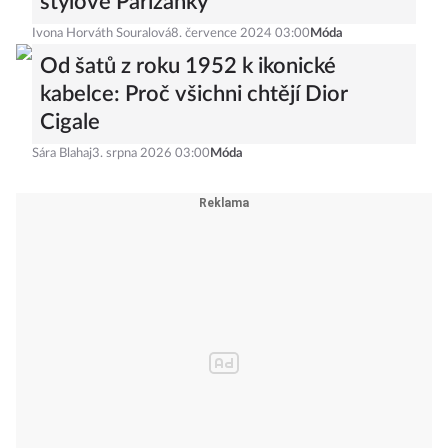
stylové Pařížanky
Ivona Horváth Souralová
8. července 2024 03:00
Móda
Od šatů z roku 1952 k ikonické
kabelce: Proč všichni chtějí Dior
Cigale
Sára Blahaj
3. srpna 2026 03:00
Móda