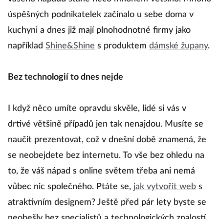
úspěšných podnikatelek začínalo u sebe doma v
kuchyni a dnes již mají plnohodnotné firmy jako
například
Shine&Shine
s produktem
dámské župany
.
Bez technologií to dnes nejde
I když něco umíte opravdu skvěle, lidé si vás v
drtivé většině případů jen tak nenajdou. Musíte se
naučit prezentovat, což v dnešní době znamená, že
se neobejdete bez internetu. To vše bez ohledu na
to, že váš nápad s online světem třeba ani nemá
vůbec nic společného. Ptáte se,
jak vytvořit web
s
atraktivním designem? Ještě před pár lety byste se
neobešly bez specialistů a technologických znalostí.