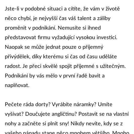
Jste-li v podobné situaci a cítíte, že vám v životě
něco chybí, je nejvyšší čas váš talent a záliby
proměnit v podnikání. Nemusíte si ihned
představovat firmu vyžadující vysokou investici.
Naopak se může jednat pouze o příjemný
přivýdělek, díky kterému si čas od času uděláte
radost. Je přeci skvělé spojit příjemné s užitečným.
Podnikání by vás mělo v první řadě bavit a
naplňovat.
Pečete ráda dorty? Vyrábíte náramky? Umíte
vyšívat? Doučujete angličtinu? Postavit se na vlastní
nohy a začněte si plnit sny! Nikdy nevíte, kdy se z
vašeho nápadu stane něco mnohem většího. Mnoho