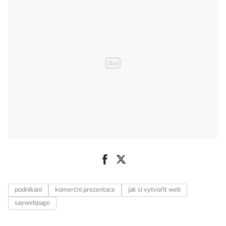
podnikání
komerční prezentace
jak si vytvořit web
saywebpage