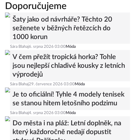
Doporučujeme
Šaty jako od návrháře? Těchto 20
seženete v běžných řetězcích do
1000 korun
Sára Blahaj
6. srpna 2026 03:00
Móda
V čem přežít tropická horka? Tohle
jsou nejlepší chladivé kousky z letních
výprodejů
Sára Blahaj
29. července 2026 03:00
Móda
Je to oficiální! Tyhle 4 modely tenisek
se stanou hitem letošního podzimu
Sára Blahaj
4. srpna 2026 03:00
Móda
Do města i na pláž: Letní doplněk, na
který každoročně nedají dopustit