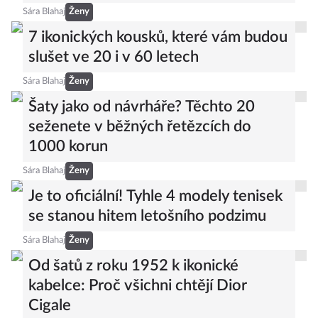
Doporučujeme
Miluje ji i Zendaya! Sukně, která udělá
stylový outfit z obyčejného trička
Sára Blahaj
Ženy
7 ikonických kousků, které vám budou
slušet ve 20 i v 60 letech
Sára Blahaj
Ženy
Šaty jako od návrháře? Těchto 20
seženete v běžných řetězcích do
1000 korun
Sára Blahaj
Ženy
Je to oficiální! Tyhle 4 modely tenisek
se stanou hitem letošního podzimu
Sára Blahaj
Ženy