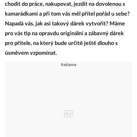
Co takhle darovat příteli sebe? Nejen svoje srdce,
ale vás celou? Jak to ale udělat, abyste i tak mohla
chodit do práce, nakupovat, jezdit na dovolenou s
kamarádkami a při tom vás měl přítel pořád u sebe?
Napadá vás, jak asi takový dárek vytvořit? Máme
pro vás tip na opravdu originální a zábavný dárek
pro přítele, na který bude určitě ještě dlouho s
úsměvem vzpomínat.