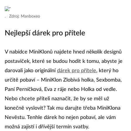
příjemná, že se z Miniklona stane i přítelův
nejoblíbenější polštářek.
.
|
Zdroj: Manboxeo
Nejlepší dárek pro přítele
V nabídce MiniKlonů najdete hned několik designů
postaviček, které se budou hodit k tomu, abyste je
darovali jako originální
dárek pro přítele
, který ho
určitě pobaví – MiniKlon Zlobivá holka, Sexbomba,
Paní Perníčková, Eva z ráje nebo Holka od vedle.
Nebo chcete příteli naznačit, že by se měl už