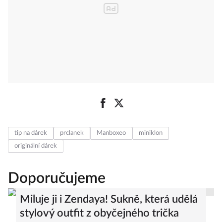
tip na dárek
prclanek
Manboxeo
miniklon
originální dárek