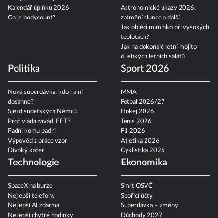
Epicentrum
Karlovarský filmový festival
Neštovice: příznaky, léčba
2026
V čem jezdí Yamal a Mesii?
Znamení, že jste potkali někoho
Kvízy pro seniory
z minulého života
Kalendář úplňků 2026
Astronomické úkazy 2026:
Co je bodycount?
zatmění slunce a další
Jak obléci miminko při vysokých
teplotách?
Jak na dokonalé letní mojito
6 lehkých letních salátů
Politika
Sport 2026
Nová superdávka: kdo na ní
MMA
dosáhne?
Fotbal 2026/27
Sjezd sudetských Němců
Hokej 2026
Proč vláda zavádí EET?
Tenis 2026
Padni komu padni
F1 2026
Výpověď z práce vzor
Atletika 2026
Divoký kačer
Cyklistika 2026
Technologie
Ekonomika