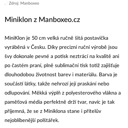
do druhého dne.
.
|
Zdroj: Manboxeo
Miniklon z Manboxeo.cz
MiniKlon je 50 cm velká ručně šitá postavička
vyráběná v Česku. Díky precizní ruční výrobě jsou
švy dokonale pevné a potisk neztrácí na kvalitě ani
po častém praní, plně sublimační tisk totiž zajišťuje
dlouhodobou životnost barev i materiálu. Barva je
součástí látky, takže nehrozí její praskání nebo
odlupování. Měkká výplň z polyesterového vlákna a
paměťová média perfektně drží tvar, navíc je tak