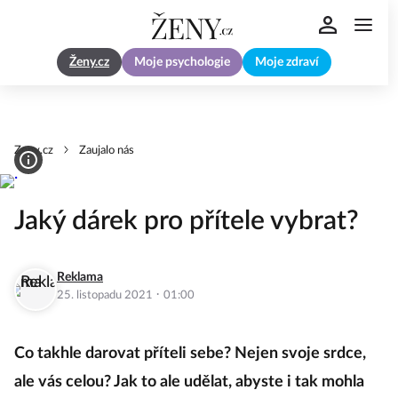
Ženy.cz
Moje psychologie
Moje zdraví
Zeny.cz
Zaujalo nás
Jaký dárek pro přítele vybrat?
Reklama
·
25. listopadu 2021
01:00