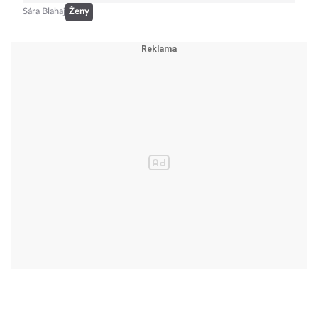
Od šatů z roku 1952 k ikonické
kabelce: Proč všichni chtějí Dior
Cigale
Sára Blahaj
Ženy