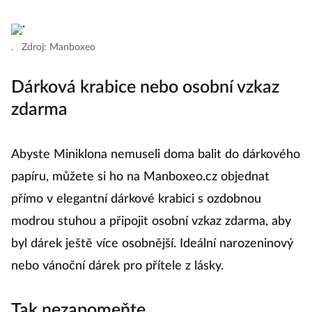
konečně vyslovit? Tak mu darujte třeba MiniKlona
Nevěstu. Tenhle dárek ho nejen pobaví, ale vám
možná zajistí i dřívější termín svatby.
.
|
Zdroj: Manboxeo
Dárková krabice nebo osobní vzkaz
zdarma
Abyste Miniklona nemuseli doma balit do dárkového
papíru, můžete si ho na Manboxeo.cz objednat
přímo v elegantní dárkové krabici s ozdobnou
modrou stuhou a připojit osobní vzkaz zdarma, aby
byl dárek ještě více osobnější. Ideální narozeninový