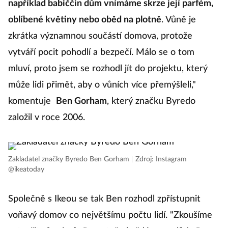
například babiččin dům vnímáme skrze její parfém,
oblíbené květiny nebo oběd na plotně
. Vůně je
zkrátka významnou součástí domova, protože
vytváří pocit pohodlí a bezpečí. Málo se o tom
mluví, proto jsem se rozhodl jít do projektu, který
může lidi přimět, aby o vůních více přemýšleli,"
komentuje
Ben Gorham
, který značku Byredo
založil v roce 2006.
Zakladatel značky Byredo Ben Gorham
|
Zdroj: Instagram
@ikeatoday
Společně s Ikeou se tak Ben rozhodl zpřístupnit
voňavý domov co největšímu počtu lidí. "Zkoušíme