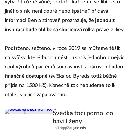
vytvořit různé vůně, protože každému se líbí něco
jiného a nic není dobré nebo špatné," přidává
informaci Ben a zároveň prozrazuje, že
jednou z
inspirací bude oblíbená skořicová rolka
právě z Ikey.
Podtrženo, sečteno, v roce 2019 se můžeme těšit
na svíčky, které budou nést rukopis jednoho z nejvíc
cool výrobců parfémů současnosti a zároveň
budou
finančně dostupné
(svíčka od Byreda totiž běžně
přijde na 1500 Kč). Konečně tak nebudeme tolik
otálet s jejich zapalováním...
Švédka točí porno, co
baví i ženy
Jn Tropp
Zaujalo nás