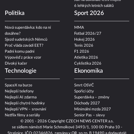
6 lehkých letních salátů
Politika
Sport 2026
Nová superdávka: kdo na ní
MMA
dosáhne?
Fotbal 2026/27
Sjezd sudetských Němců
Hokej 2026
Proč vláda zavádí EET?
Tenis 2026
Padni komu padni
F1 2026
Výpověď z práce vzor
Atletika 2026
Divoký kačer
Cyklistika 2026
Technologie
Ekonomika
SpaceX na burze
Smrt OSVČ
Nejlepší telefony
Spořicí účty
Nejlepší AI zdarma
Superdávka – změny
Nejlepší chytré hodinky
Důchody 2027
Nejlepší VPN – srovnání
Minimální mzda 2027
Netflix filmy a seriály
Senior Pas – slevy
© 2001 - 2026 Copyright
CZECH NEWS CENTER a.s.
se sídlem náměstí Marie Schmolkové 3493/1, 100 00 Praha 10 -
Strašnice, IČO: 02346826, zapsána v OR, sp.zn. B 19490 a dodavatelé