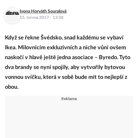
Ivona Horváth Souralová
·
15. června 2017
13:38
Když se řekne Švédsko, snad každému se vybaví
Ikea. Milovnicím exkluzivních a niche vůní ovšem
naskočí v hlavě ještě jedna asociace – Byredo. Tyto
dva brandy se nyní spojily, aby vytvořily bytovou
vonnou svíčku, která v sobě bude mít to nejlepší z
obou.