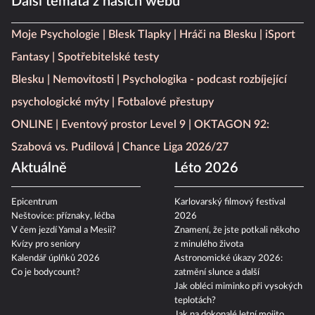
Další témata z našich webů
Moje Psychologie
Blesk Tlapky
Hráči na Blesku
iSport
Fantasy
Spotřebitelské testy
Blesku
Nemovitosti
Psychologika - podcast rozbíjející
psychologické mýty
Fotbalové přestupy
ONLINE
Eventový prostor Level 9
OKTAGON 92:
Szabová vs. Pudilová
Chance Liga 2026/27
Aktuálně
Léto 2026
Epicentrum
Karlovarský filmový festival
Neštovice: příznaky, léčba
2026
V čem jezdí Yamal a Mesii?
Znamení, že jste potkali někoho
Kvízy pro seniory
z minulého života
Kalendář úplňků 2026
Astronomické úkazy 2026:
Co je bodycount?
zatmění slunce a další
Jak obléci miminko při vysokých
teplotách?
Jak na dokonalé letní mojito