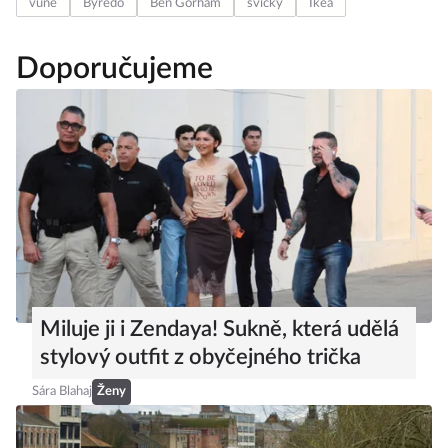
vůně
Byredo
Ben Gorham
svíčky
Ikea
Doporučujeme
Miluje ji i Zendaya! Sukně, která udělá
stylový outfit z obyčejného trička
Sára Blahaj
Ženy