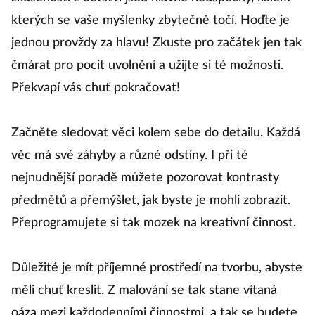
kterých se vaše myšlenky zbytečně točí. Hoďte je
jednou provždy za hlavu! Zkuste pro začátek jen tak
čmárat pro pocit uvolnění a užijte si té možnosti.
Překvapí vás chuť pokračovat!
Začněte sledovat věci kolem sebe do detailu. Každá
věc má své záhyby a různé odstíny. I při té
nejnudnější poradě můžete pozorovat kontrasty
předmětů a přemýšlet, jak byste je mohli zobrazit.
Přeprogramujete si tak mozek na kreativní činnost.
Důležité je mít příjemné prostředí na tvorbu, abyste
měli chuť kreslit. Z malování se tak stane vítaná
oáza mezi každodenními činnostmi, a tak se budete