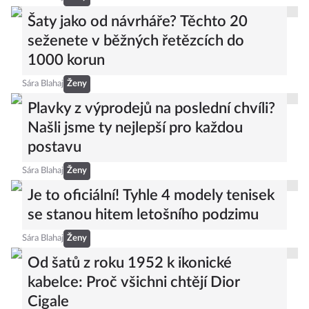
Šaty jako od návrháře? Těchto 20
seženete v běžných řetězcích do
1000 korun
Sára Blahaj
Ženy
Plavky z výprodejů na poslední chvíli?
Našli jsme ty nejlepší pro každou
postavu
Sára Blahaj
Ženy
Je to oficiální! Tyhle 4 modely tenisek
se stanou hitem letošního podzimu
Sára Blahaj
Ženy
Od šatů z roku 1952 k ikonické
kabelce: Proč všichni chtějí Dior
Cigale