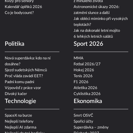
Kvízy pro seniory
z minulého života
Kalendář úplňků 2026
Astronomické úkazy 2026:
Co je bodycount?
zatmění slunce a další
Jak obléci miminko při vysokých
teplotách?
Jak na dokonalé letní mojito
6 lehkých letních salátů
Politika
Sport 2026
Nová superdávka: kdo na ní
MMA
dosáhne?
Fotbal 2026/27
Sjezd sudetských Němců
Hokej 2026
Proč vláda zavádí EET?
Tenis 2026
Padni komu padni
F1 2026
Výpověď z práce vzor
Atletika 2026
Divoký kačer
Cyklistika 2026
Technologie
Ekonomika
SpaceX na burze
Smrt OSVČ
Nejlepší telefony
Spořicí účty
Nejlepší AI zdarma
Superdávka – změny