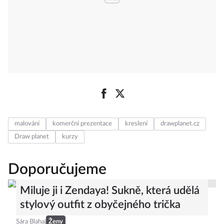
malování
komerční prezentace
kreslení
drawplanet.cz
Draw planet
kurzy
Doporučujeme
Miluje ji i Zendaya! Sukně, která udělá
stylový outfit z obyčejného trička
Sára Blahaj
Ženy