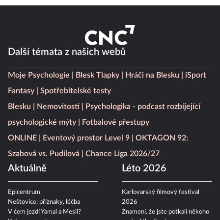
Další témata z našich webů
Moje Psychologie
Blesk Tlapky
Hráči na Blesku
iSport
Fantasy
Spotřebitelské testy
Blesku
Nemovitosti
Psychologika - podcast rozbíjející
psychologické mýty
Fotbalové přestupy
ONLINE
Eventový prostor Level 9
OKTAGON 92:
Szabová vs. Pudilová
Chance Liga 2026/27
Aktuálně
Léto 2026
Epicentrum
Karlovarský filmový festival
Neštovice: příznaky, léčba
2026
V čem jezdí Yamal a Mesii?
Znamení, že jste potkali někoho