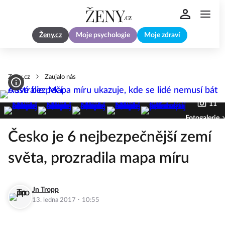
Ženy.cz
Moje psychologie
Moje zdraví
Zeny.cz
Zaujalo nás
11
Fotogalerie
Česko je 6 nejbezpečnější zemí
světa, prozradila mapa míru
Jn Tropp
·
13. ledna 2017
10:55