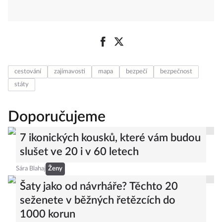
cestování
zajímavosti
mapa
bezpečí
bezpečnost
státy
Doporučujeme
7 ikonických kousků, které vám budou
slušet ve 20 i v 60 letech
Sára Blahaj
Ženy
Šaty jako od návrháře? Těchto 20
seženete v běžných řetězcích do
1000 korun