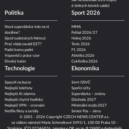
Jak na dokonalé letní mojito
6 lehkých letních salátů
Politika
Sport 2026
Nová superdávka: kdo na ní
MMA
dosáhne?
Fotbal 2026/27
Sjezd sudetských Němců
Hokej 2026
Proč vláda zavádí EET?
Tenis 2026
Padni komu padni
F1 2026
Výpověď z práce vzor
Atletika 2026
Divoký kačer
Cyklistika 2026
Technologie
Ekonomika
SpaceX na burze
Smrt OSVČ
Nejlepší telefony
Spořicí účty
Nejlepší AI zdarma
Superdávka – změny
Nejlepší chytré hodinky
Důchody 2027
Nejlepší VPN – srovnání
Minimální mzda 2027
Netflix filmy a seriály
Senior Pas – slevy
© 2001 - 2026 Copyright
CZECH NEWS CENTER a.s.
se sídlem náměstí Marie Schmolkové 3493/1, 100 00 Praha 10 -
Strašnice, IČO: 02346826, zapsána v OR, sp.zn. B 19490 a dodavatelé