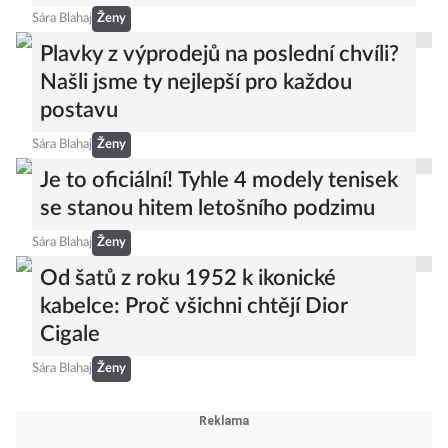
Sára Blahaj
Ženy
Plavky z výprodejů na poslední chvíli?
Našli jsme ty nejlepší pro každou
postavu
Sára Blahaj
Ženy
Je to oficiální! Tyhle 4 modely tenisek
se stanou hitem letošního podzimu
Sára Blahaj
Ženy
Od šatů z roku 1952 k ikonické
kabelce: Proč všichni chtějí Dior
Cigale
Sára Blahaj
Ženy