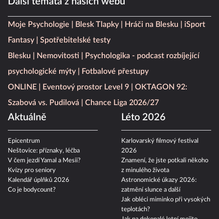
Další témata z našich webů
Moje Psychologie
Blesk Tlapky
Hráči na Blesku
iSport
Fantasy
Spotřebitelské testy
Blesku
Nemovitosti
Psychologika - podcast rozbíjející
psychologické mýty
Fotbalové přestupy
ONLINE
Eventový prostor Level 9
OKTAGON 92:
Szabová vs. Pudilová
Chance Liga 2026/27
Aktuálně
Léto 2026
Epicentrum
Karlovarský filmový festival
Neštovice: příznaky, léčba
2026
V čem jezdí Yamal a Mesii?
Znamení, že jste potkali někoho
Kvízy pro seniory
z minulého života
Kalendář úplňků 2026
Astronomické úkazy 2026:
Co je bodycount?
zatmění slunce a další
Jak obléci miminko při vysokých
teplotách?