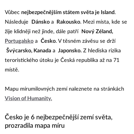
Vůbec
nejbezpečnějším státem světa je Island
.
Následuje
Dánsko
a
Rakousko
. Mezi místa, kde se
žije klidněji než jinde, dále patří
Nový Zéland,
Portugalsko
a
Česko
. V těsném závěsu se drží
Švýcarsko, Kanada
a
Japonsko.
Z hlediska rizika
teroristického útoku je Česká republika až na 71
místě.
Mapu mírumilovných zemí naleznete na stránkách
Vision of Humanity.
Česko je 6 nejbezpečnější zemí světa,
prozradila mapa míru