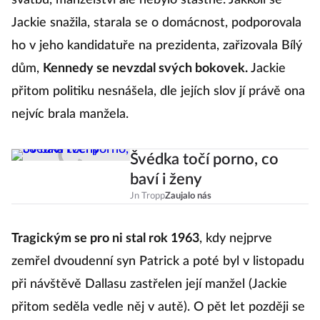
svatbu, manželství ale nebylo šťastné. Jakkoli se
tí
Jackie snažila, starala se o domácnost, podporovala
a
ho v jeho kandidatuře na prezidenta, zařizovala Bílý
s
dům,
Kennedy se nevzdal svých bokovek.
Jackie
přitom politiku nesnášela, dle jejích slov jí právě ona
nejvíc brala manžela.
Švédka točí porno, co
Z
baví i ženy
p
Jn Tropp
Zaujalo nás
pr
Tragickým se pro ni stal rok 1963
, kdy nejprve
s
zemřel dvoudenní syn Patrick a poté byl v listopadu
při návštěvě Dallasu zastřelen její manžel (Jackie
Po
přitom seděla vedle něj v autě). O pět let později se
s