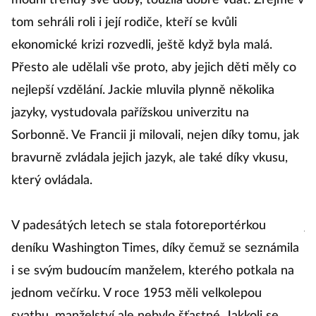
a
módní trendy své doby, toužila dobře vdát. Zřejmě v
ta
tom sehráli roli i její rodiče, kteří se kvůli
dc
ekonomické krizi rozvedli, ještě když byla malá.
Přesto ale udělali vše proto, aby jejich děti měly co
Ml
nejlepší vzdělání. Jackie mluvila plynně několika
k
jazyky, vystudovala pařížskou univerzitu na
C
Sorbonně. Ve Francii ji milovali, nejen díky tomu, jak
hl
bravurně zvládala jejich jazyk, ale také díky vkusu,
hr
který ovládala.
P
V padesátých letech se stala fotoreportérkou
j
deníku Washington Times, díky čemuž se seznámila
si
i se svým budoucím manželem, kterého potkala na
do
jednom večírku. V roce 1953 měli velkolepou
M