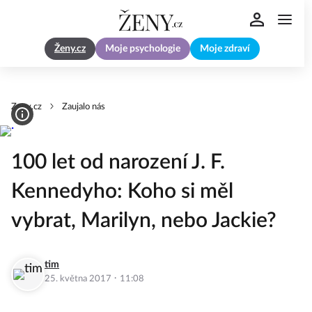
Ženy.cz
Moje psychologie
Moje zdraví
Zeny.cz
Zaujalo nás
100 let od narození J. F.
Kennedyho: Koho si měl
vybrat, Marilyn, nebo Jackie?
tim
·
25. května 2017
11:08