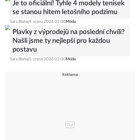
Je to oficiální! Tyhle 4 modely tenisek
se stanou hitem letošního podzimu
Sára Blahaj
4. srpna 2026 03:00
Móda
Plavky z výprodejů na poslední chvíli?
Našli jsme ty nejlepší pro každou
postavu
Sára Blahaj
5. srpna 2026 03:00
Móda