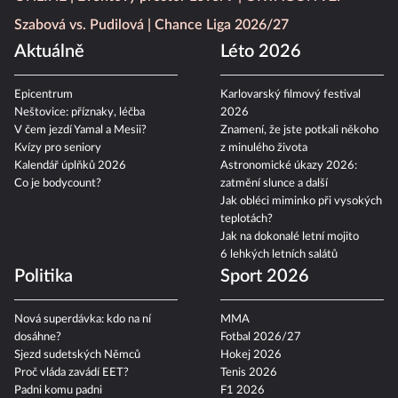
Szabová vs. Pudilová
Chance Liga 2026/27
Aktuálně
Léto 2026
Epicentrum
Karlovarský filmový festival
Neštovice: příznaky, léčba
2026
V čem jezdí Yamal a Mesii?
Znamení, že jste potkali někoho
Kvízy pro seniory
z minulého života
Kalendář úplňků 2026
Astronomické úkazy 2026:
Co je bodycount?
zatmění slunce a další
Jak obléci miminko při vysokých
teplotách?
Jak na dokonalé letní mojito
6 lehkých letních salátů
Politika
Sport 2026
Nová superdávka: kdo na ní
MMA
dosáhne?
Fotbal 2026/27
Sjezd sudetských Němců
Hokej 2026
Proč vláda zavádí EET?
Tenis 2026
Padni komu padni
F1 2026