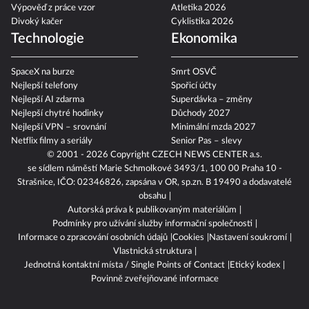
Výpověď z práce vzor
Atletika 2026
Divoký kačer
Cyklistika 2026
Technologie
Ekonomika
SpaceX na burze
Smrt OSVČ
Nejlepší telefony
Spořicí účty
Nejlepší AI zdarma
Superdávka – změny
Nejlepší chytré hodinky
Důchody 2027
Nejlepší VPN – srovnání
Minimální mzda 2027
Netflix filmy a seriály
Senior Pas – slevy
© 2001 - 2026 Copyright
CZECH NEWS CENTER a.s.
se sídlem náměstí Marie Schmolkové 3493/1, 100 00 Praha 10 -
Strašnice, IČO: 02346826, zapsána v OR, sp.zn. B 19490 a dodavatelé
obsahu
Autorská práva k publikovaným materiálům
Podmínky pro užívání služby informační společnosti
Informace o zpracování osobních údajů
Cookies
Nastavení soukromí
Vlastnická struktura
Jednotná kontaktní místa / Single Points of Contact
Etický kodex
Povinně zveřejňované informace