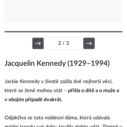
2
/ 3
Jacquelin Kennedy (1929–1994)
M
la
ít
Jackie Kennedy v životě zažila dvě nejhorší věci,
T
které se ženě mohou stát –
přišla o dítě a o muže a
s
v obojím případě dvakrát.
ně
n
p
y
Odjakživa se tato noblesní dáma, která udávala
na