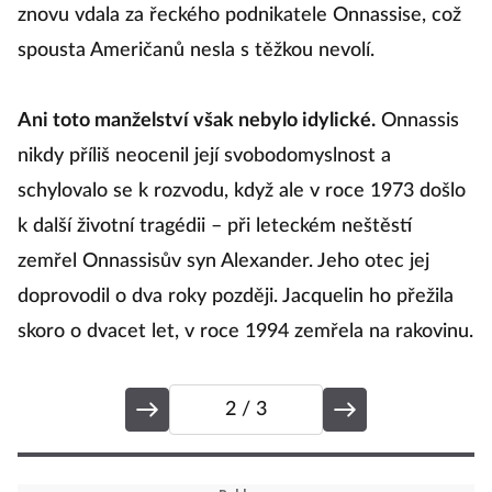
znovu vdala za řeckého podnikatele Onnassise, což
b
spousta Američanů nesla s těžkou nevolí.
z
to
Ani toto manželství však nebylo idylické.
Onnassis
Dů
nikdy příliš neocenil její svobodomyslnost a
co
schylovalo se k rozvodu, když ale v roce 1973 došlo
P
k další životní tragédii – při leteckém neštěstí
o
zemřel Onnassisův syn Alexander. Jeho otec jej
doprovodil o dva roky později. Jacquelin ho přežila
skoro o dvacet let, v roce 1994 zemřela na rakovinu.
2
/ 3