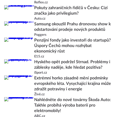
Reflex.cz
Pokuty zahraničních řidičů v Česku: Cizí
značka jako privilegium?
Auto.cz
Samsung okouzlil Prahu dronovou show k
odstartování prodeje nových produktů
Poggers
Penzijní fondy jako investoři do startupů?
Úspory Čechů mohou rozhýbat
ekonomický růst
E15.cz
Hyského opět podržel Strnad. Problémy i
záblesky naděje, kde hledat pozitiva?
iSport.cz
Extrémní horko zásadně mění podmínky
evropského léta. Vysychající krajina může
zdražit potraviny i energie
Živě.cz
Nahlédněte do nové továrny Škoda Auto:
Takhle probíhá výroba baterií pro
elektromobily!
ABC.cz