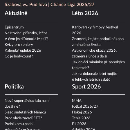
Szabová vs. Pudilová
Chance Liga 2026/27
Aktuálně
Léto 2026
Epicentrum
Karlovarský filmový festival
Neštovice: příznaky, léčba
2026
V čem jezdí Yamal a Mesii?
Znamení, že jste potkali někoho
Kvízy pro seniory
z minulého života
Kalendář úplňků 2026
Astronomické úkazy 2026:
Co je bodycount?
zatmění slunce a další
Jak obléci miminko při vysokých
teplotách?
Jak na dokonalé letní mojito
6 lehkých letních salátů
Politika
Sport 2026
Nová superdávka: kdo na ní
MMA
dosáhne?
Fotbal 2026/27
Sjezd sudetských Němců
Hokej 2026
Proč vláda zavádí EET?
Tenis 2026
Padni komu padni
F1 2026
Výpověď z práce vzor
Atletika 2026