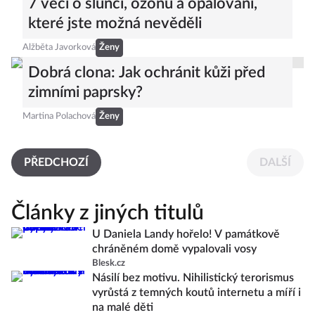
7 věcí o slunci, ozónu a opalování,
které jste možná nevěděli
Alžběta Javorková
Ženy
Dobrá clona: Jak ochránit kůži před
zimními paprsky?
Martina Polachová
Ženy
PŘEDCHOZÍ
DALŠÍ
Články z jiných titulů
U Daniela Landy hořelo! V památkově
chráněném domě vypalovali vosy
Blesk.cz
Násilí bez motivu. Nihilistický terorismus
vyrůstá z temných koutů internetu a míří i
na malé děti