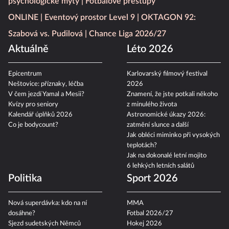
psychologické mýty
Fotbalové přestupy
ONLINE
Eventový prostor Level 9
OKTAGON 92:
Szabová vs. Pudilová
Chance Liga 2026/27
Aktuálně
Léto 2026
Epicentrum
Karlovarský filmový festival
Neštovice: příznaky, léčba
2026
V čem jezdí Yamal a Mesii?
Znamení, že jste potkali někoho
Kvízy pro seniory
z minulého života
Kalendář úplňků 2026
Astronomické úkazy 2026:
Co je bodycount?
zatmění slunce a další
Jak obléci miminko při vysokých
teplotách?
Jak na dokonalé letní mojito
6 lehkých letních salátů
Politika
Sport 2026
Nová superdávka: kdo na ní
MMA
dosáhne?
Fotbal 2026/27
Sjezd sudetských Němců
Hokej 2026