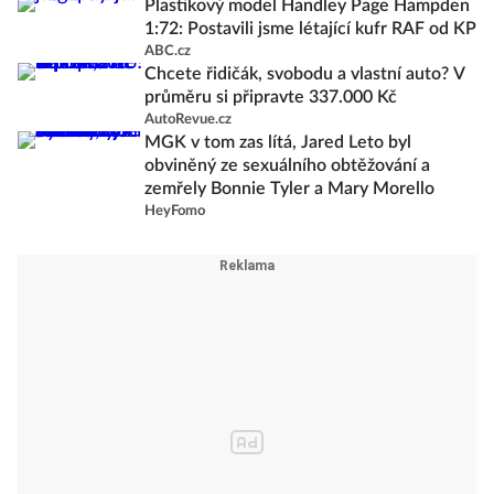
Plastikový model Handley Page Hampden
1:72: Postavili jsme létající kufr RAF od KP
ABC.cz
Chcete řidičák, svobodu a vlastní auto? V
průměru si připravte 337.000 Kč
AutoRevue.cz
MGK v tom zas lítá, Jared Leto byl
obviněný ze sexuálního obtěžování a
zemřely Bonnie Tyler a Mary Morello
HeyFomo