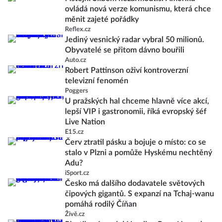
ovládá nová verze komunismu, která chce
měnit zajeté pořádky
Reflex.cz
Jediný vesnický radar vybral 50 milionů.
Obyvatelé se přitom dávno bouřili
Auto.cz
Robert Pattinson oživí kontroverzní
televizní fenomén
Poggers
U pražských hal chceme hlavně více akcí,
lepší VIP i gastronomii, říká evropský šéf
Live Nation
E15.cz
Červ ztratil pásku a bojuje o místo: co se
stalo v Plzni a pomůže Hyskému nechtěný
Adu?
iSport.cz
Česko má dalšího dodavatele světových
čipových gigantů. S expanzí na Tchaj-wanu
pomáhá rodilý Číňan
Živě.cz