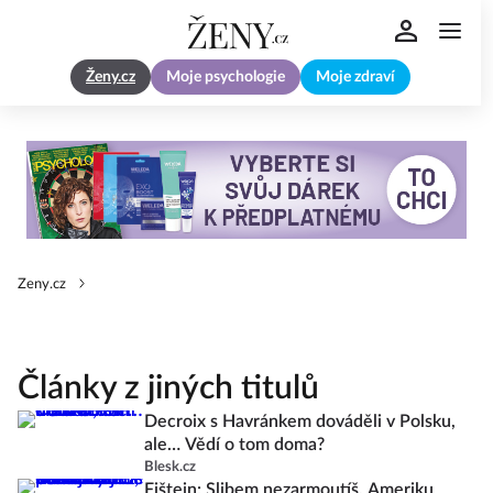
Ženy.cz
Moje psychologie
Moje zdraví
Zeny.cz
Články z jiných titulů
Decroix s Havránkem dováděli v Polsku,
ale… Vědí o tom doma?
Blesk.cz
Fištejn: Slibem nezarmoutíš. Ameriku