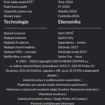
Proč vláda zavádí EET?
Tenis 2026
Padni komu padni
F1 2026
Výpověď z práce vzor
Atletika 2026
Divoký kačer
Cyklistika 2026
Technologie
Ekonomika
SpaceX na burze
Smrt OSVČ
Nejlepší telefony
Spořicí účty
Nejlepší AI zdarma
Superdávka – změny
Nejlepší chytré hodinky
Důchody 2027
Nejlepší VPN – srovnání
Minimální mzda 2027
Netflix filmy a seriály
Senior Pas – slevy
© 2001 - 2026 Copyright
CZECH NEWS CENTER a.s.
se sídlem náměstí Marie Schmolkové 3493/1, 100 00 Praha 10 -
Strašnice, IČO: 02346826, zapsána v OR, sp.zn. B 19490 a dodavatelé
obsahu
Autorská práva k publikovaným materiálům
Podmínky pro užívání služby informační společnosti
Informace o zpracování osobních údajů
Cookies
Nastavení soukromí
Vlastnická struktura
Jednotná kontaktní místa / Single Points of Contact
Povinně zveřejňované informace