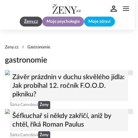
Ženy.cz
Moje psychologie
Moje zdraví
Zeny.cz
Gastronomie
gastronomie
Závěr prázdnin v duchu skvělého jídla:
Jak probíhal 12. ročník F.O.O.D.
pikniku?
Šárka Camrdová
Ženy
Šéfkuchař si někdy zakřičí, aniž by
chtěl, říká Roman Paulus
Šárka Camrdová
Ženy