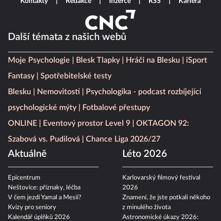
Kontakty
Redakce
Inzerce
RSS
Kariéra
Další témata z našich webů
Moje Psychologie
Blesk Tlapky
Hráči na Blesku
iSport
Fantasy
Spotřebitelské testy
Blesku
Nemovitosti
Psychologika - podcast rozbíjející
psychologické mýty
Fotbalové přestupy
ONLINE
Eventový prostor Level 9
OKTAGON 92:
Szabová vs. Pudilová
Chance Liga 2026/27
Aktuálně
Léto 2026
Epicentrum
Karlovarský filmový festival
Neštovice: příznaky, léčba
2026
V čem jezdí Yamal a Mesii?
Znamení, že jste potkali někoho
Kvízy pro seniory
z minulého života
Kalendář úplňků 2026
Astronomické úkazy 2026: