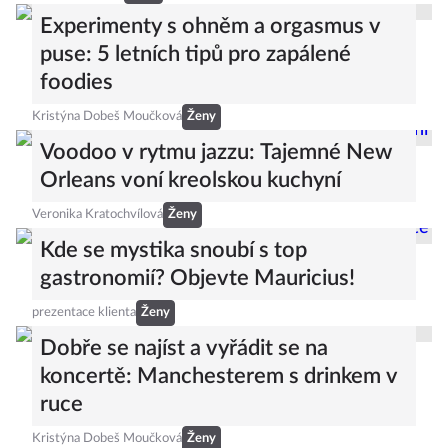
Experimenty s ohněm a orgasmus v
puse: 5 letních tipů pro zapálené
foodies
Kristýna Dobeš Moučková
Ženy
Voodoo v rytmu jazzu: Tajemné New
Orleans voní kreolskou kuchyní
Veronika Kratochvílová
Ženy
Kde se mystika snoubí s top
gastronomií? Objevte Mauricius!
prezentace klienta
Ženy
Dobře se najíst a vyřádit se na
koncertě: Manchesterem s drinkem v
ruce
Kristýna Dobeš Moučková
Ženy