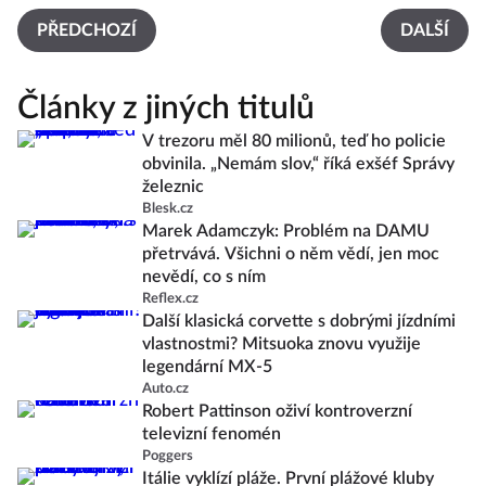
PŘEDCHOZÍ
DALŠÍ
Články z jiných titulů
V trezoru měl 80 milionů, teď ho policie
obvinila. „Nemám slov,“ říká exšéf Správy
železnic
Blesk.cz
Marek Adamczyk: Problém na DAMU
přetrvává. Všichni o něm vědí, jen moc
nevědí, co s ním
Reflex.cz
Další klasická corvette s dobrými jízdními
vlastnostmi? Mitsuoka znovu využije
legendární MX-5
Auto.cz
Robert Pattinson oživí kontroverzní
televizní fenomén
Poggers
Itálie vyklízí pláže. První plážové kluby