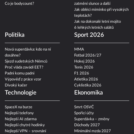
Co je bodycount?
zatmění slunce a další
Jak obléci miminko při vysokých
teplotách?
Jak na dokonalé letní mojito
6 lehkých letních salátů
Politika
Sport 2026
Nová superdávka: kdo na ní
MMA
dosáhne?
Fotbal 2026/27
Sjezd sudetských Němců
Hokej 2026
Proč vláda zavádí EET?
Tenis 2026
Padni komu padni
F1 2026
Výpověď z práce vzor
Atletika 2026
Divoký kačer
Cyklistika 2026
Technologie
Ekonomika
SpaceX na burze
Smrt OSVČ
Nejlepší telefony
Spořicí účty
Nejlepší AI zdarma
Superdávka – změny
Nejlepší chytré hodinky
Důchody 2027
Nejlepší VPN – srovnání
Minimální mzda 2027