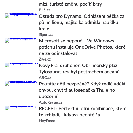
mizí, turisté změnu pocítí brzy
E15.cz
Ostuda pro Dynamo. Odhlášení béčka za
půl milionu, majitelka odmítla nabídku
kraje
iSport.cz
Microsoft se nepoučil. Ve Windows
potichu instaluje OneDrive Photos, které
nelze odinstalovat
Živě.cz
Nový král druhohor: Obří mořský plaz
Tylosaurus rex byl postrachem oceánů
ABC.cz
Poutáte děti bezpečně? Když rodič udělá
chybu, chytrá autosedačka Thule ho
upozorní
AutoRevue.cz
RECEPT: Perfektní letní kombinace, které
tě zchladí, i kdybys nechtěl*a
HeyFomo