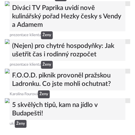
Diváci TV Paprika uvidí nově
kulinářský pořad Hezky česky s Vendy
a Adamem
prezentace klienta
Ženy
(Nejen) pro chytré hospodyňky: Jak
ušetřit čas i rodinný rozpočet
prezentace klienta
Ženy
F.O.O.D. piknik provoněl pražskou
Ladronku. Co jste mohli ochutnat?
Karolína Fourová
Ženy
5 skvělých tipů, kam na jídlo v
Budapešti!
uki
Ženy