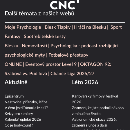
Další témata z našich webů
Moje Psychologie
Blesk Tlapky
Hráči na Blesku
iSport
Fantasy
Spotřebitelské testy
Blesku
Nemovitosti
Psychologika - podcast rozbíjející
psychologické mýty
Fotbalové přestupy
ONLINE
Eventový prostor Level 9
OKTAGON 92:
Szabová vs. Pudilová
Chance Liga 2026/27
Aktuálně
Léto 2026
Epicentrum
Karlovarský filmový festival
Neštovice: příznaky, léčba
2026
V čem jezdí Yamal a Mesii?
Znamení, že jste potkali někoho
Kvízy pro seniory
z minulého života
Kalendář úplňků 2026
Astronomické úkazy 2026:
Co je bodycount?
zatmění slunce a další