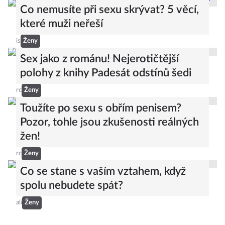
Co nemusíte při sexu skrývat? 5 věcí,
které muži neřeší
is
Ženy
Sex jako z románu! Nejerotičtější
polohy z knihy Padesát odstínů šedi
rc
Ženy
Toužíte po sexu s obřím penisem?
Pozor, tohle jsou zkušenosti reálných
žen!
rc
Ženy
Co se stane s vaším vztahem, když
spolu nebudete spát?
ali
Ženy