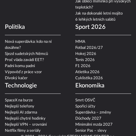
Jak obléci miminko při vysokých
teplotách?
Jak na dokonalé letní mojito
6 lehkých letních salátů
Politika
Sport 2026
Nová superdávka: kdo na ní
MMA
dosáhne?
Fotbal 2026/27
Sjezd sudetských Němců
Hokej 2026
Proč vláda zavádí EET?
Tenis 2026
Padni komu padni
F1 2026
Výpověď z práce vzor
Atletika 2026
Divoký kačer
Cyklistika 2026
Technologie
Ekonomika
SpaceX na burze
Smrt OSVČ
Nejlepší telefony
Spořicí účty
Nejlepší AI zdarma
Superdávka – změny
Nejlepší chytré hodinky
Důchody 2027
Nejlepší VPN – srovnání
Minimální mzda 2027
Netflix filmy a seriály
Senior Pas – slevy