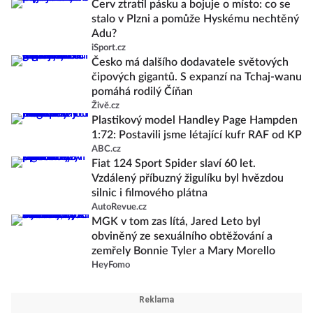
Červ ztratil pásku a bojuje o místo: co se
stalo v Plzni a pomůže Hyskému nechtěný
Adu?
iSport.cz
Česko má dalšího dodavatele světových
čipových gigantů. S expanzí na Tchaj-wanu
pomáhá rodilý Číňan
Živě.cz
Plastikový model Handley Page Hampden
1:72: Postavili jsme létající kufr RAF od KP
ABC.cz
Fiat 124 Sport Spider slaví 60 let.
Vzdálený příbuzný žigulíku byl hvězdou
silnic i filmového plátna
AutoRevue.cz
MGK v tom zas lítá, Jared Leto byl
obviněný ze sexuálního obtěžování a
zemřely Bonnie Tyler a Mary Morello
HeyFomo