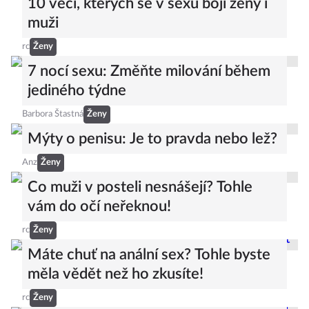
10 věcí, kterých se v sexu bojí ženy i
muži
rc
Ženy
7 nocí sexu: Změňte milování během
jediného týdne
Barbora Štastná
Ženy
Mýty o penisu: Je to pravda nebo lež?
Anz
Ženy
Co muži v posteli nesnášejí? Tohle
vám do očí neřeknou!
rc
Ženy
Máte chuť na anální sex? Tohle byste
měla vědět než ho zkusíte!
rc
Ženy