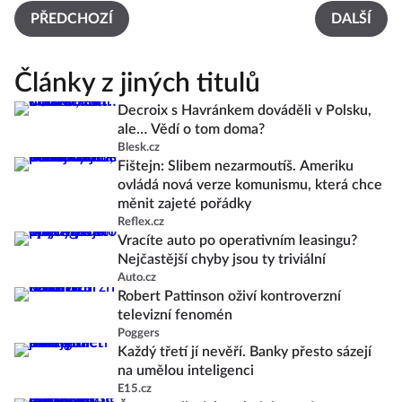
PŘEDCHOZÍ
DALŠÍ
Články z jiných titulů
Decroix s Havránkem dováděli v Polsku,
ale… Vědí o tom doma?
Blesk.cz
Fištejn: Slibem nezarmoutíš. Ameriku
ovládá nová verze komunismu, která chce
měnit zajeté pořádky
Reflex.cz
Vracíte auto po operativním leasingu?
Nejčastější chyby jsou ty triviální
Auto.cz
Robert Pattinson oživí kontroverzní
televizní fenomén
Poggers
Každý třetí jí nevěří. Banky přesto sázejí
na umělou inteligenci
E15.cz