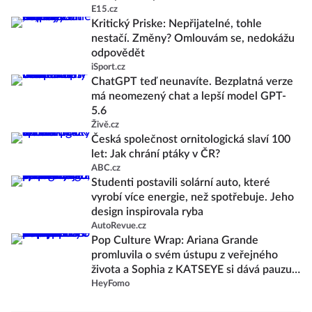
E15.cz
Kritický Priske: Nepřijatelné, tohle
nestačí. Změny? Omlouvám se, nedokážu
odpovědět
iSport.cz
ChatGPT teď neunavíte. Bezplatná verze
má neomezený chat a lepší model GPT-
5.6
Živě.cz
Česká společnost ornitologická slaví 100
let: Jak chrání ptáky v ČR?
ABC.cz
Studenti postavili solární auto, které
vyrobí více energie, než spotřebuje. Jeho
design inspirovala ryba
AutoRevue.cz
Pop Culture Wrap: Ariana Grande
promluvila o svém ústupu z veřejného
života a Sophia z KATSEYE si dává pauzu
od skupiny
HeyFomo