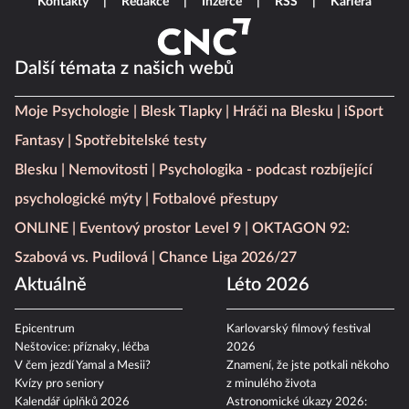
Kontakty
Redakce
Inzerce
RSS
Kariéra
Další témata z našich webů
Moje Psychologie
Blesk Tlapky
Hráči na Blesku
iSport
Fantasy
Spotřebitelské testy
Blesku
Nemovitosti
Psychologika - podcast rozbíjející
psychologické mýty
Fotbalové přestupy
ONLINE
Eventový prostor Level 9
OKTAGON 92:
Szabová vs. Pudilová
Chance Liga 2026/27
Aktuálně
Léto 2026
Epicentrum
Karlovarský filmový festival
Neštovice: příznaky, léčba
2026
V čem jezdí Yamal a Mesii?
Znamení, že jste potkali někoho
Kvízy pro seniory
z minulého života
Kalendář úplňků 2026
Astronomické úkazy 2026: