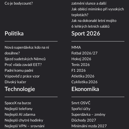
Co je bodycount?
zatmění slunce a další
Jak obléci miminko při vysokých
teplotách?
Jak na dokonalé letní mojito
6 lehkých letních salátů
Politika
Sport 2026
Nová superdávka: kdo na ní
MMA
dosáhne?
Fotbal 2026/27
Sjezd sudetských Němců
Hokej 2026
Proč vláda zavádí EET?
Tenis 2026
Padni komu padni
F1 2026
Výpověď z práce vzor
Atletika 2026
Divoký kačer
Cyklistika 2026
Technologie
Ekonomika
SpaceX na burze
Smrt OSVČ
Nejlepší telefony
Spořicí účty
Nejlepší AI zdarma
Superdávka – změny
Nejlepší chytré hodinky
Důchody 2027
Nejlepší VPN – srovnání
Minimální mzda 2027