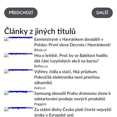
PŘEDCHOZÍ
DALŠÍ
Články z jiných titulů
Exministryně s Havránkem dováděli v
Polsku: První slova Decroix i Havránkové!
Blesk.cz
Hra o letiště. Proč by se Babišovi hodilo
dát část ruzyňských akcií na burzu?
Reflex.cz
Výhřev, čidla a stačí, říká průzkum.
Pokročilá elektronika není prioritou
zákazníků
Auto.cz
Samsung okouzlil Prahu dronovou show k
odstartování prodeje nových produktů
Poggers
Za státní dluhy Česko platí čtvrté nejvyšší
úroky v Evropské unii