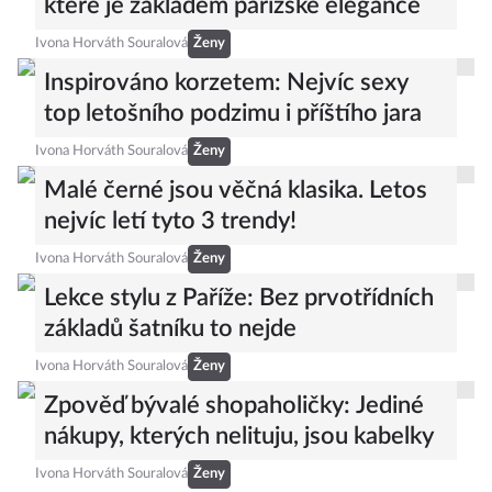
které je základem pařížské elegance
Ivona Horváth Souralová
Ženy
Inspirováno korzetem: Nejvíc sexy
top letošního podzimu i příštího jara
Ivona Horváth Souralová
Ženy
Malé černé jsou věčná klasika. Letos
nejvíc letí tyto 3 trendy!
Ivona Horváth Souralová
Ženy
Lekce stylu z Paříže: Bez prvotřídních
základů šatníku to nejde
Ivona Horváth Souralová
Ženy
Zpověď bývalé shopaholičky: Jediné
nákupy, kterých nelituju, jsou kabelky
Ivona Horváth Souralová
Ženy