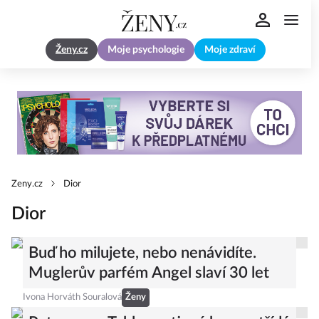
Ženy.cz
Moje psychologie
Moje zdraví
Zeny.cz
Dior
Dior
Buď ho milujete, nebo nenávidíte.
Muglerův parfém Angel slaví 30 let
Ivona Horváth Souralová
Ženy