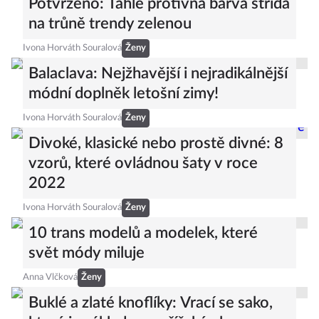
Potvrzeno: Tahle protivná barva střídá
na trůně trendy zelenou
Ivona Horváth Souralová
Ženy
Balaclava: Nejžhavější i nejradikálnější
módní doplněk letošní zimy!
Ivona Horváth Souralová
Ženy
Divoké, klasické nebo prostě divné: 8
vzorů, které ovládnou šaty v roce
2022
Ivona Horváth Souralová
Ženy
10 trans modelů a modelek, které
svět módy miluje
Anna Vlčková
Ženy
Buklé a zlaté knoflíky: Vrací se sako,