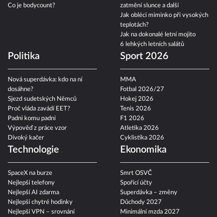
Co je bodycount?
zatmění slunce a další
Jak obléci miminko při vysokých
teplotách?
Jak na dokonalé letní mojito
6 lehkých letních salátů
Politika
Sport 2026
Nová superdávka: kdo na ní
MMA
dosáhne?
Fotbal 2026/27
Sjezd sudetských Němců
Hokej 2026
Proč vláda zavádí EET?
Tenis 2026
Padni komu padni
F1 2026
Výpověď z práce vzor
Atletika 2026
Divoký kačer
Cyklistika 2026
Technologie
Ekonomika
SpaceX na burze
Smrt OSVČ
Nejlepší telefony
Spořicí účty
Nejlepší AI zdarma
Superdávka – změny
Nejlepší chytré hodinky
Důchody 2027
Nejlepší VPN – srovnání
Minimální mzda 2027