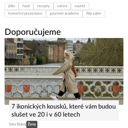
jídlo
food
recepty
vaření
soutěž
komerční prezentace
gourmet academy
filip sajler
Doporučujeme
7 ikonických kousků, které vám budou
slušet ve 20 i v 60 letech
Sára Blahaj
Ženy