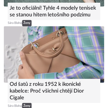
Je to oficiální! Tyhle 4 modely tenisek
se stanou hitem letošního podzimu
Sára Blahaj
Ženy
Od šatů z roku 1952 k ikonické
kabelce: Proč všichni chtějí Dior
Cigale
Sára Blahaj
Ženy