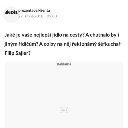
prezentace klienta
·
27. srpna 2018
02:00
Jaké je vaše nejlepší jídlo na cesty? A chutnalo by i
jiným řidičům? A co by na něj řekl známý šéfkuchař
Filip Sajler?