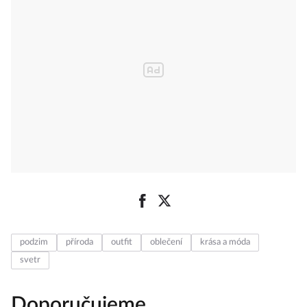
podzim
příroda
outfit
oblečení
krása a móda
svetr
Doporučujeme