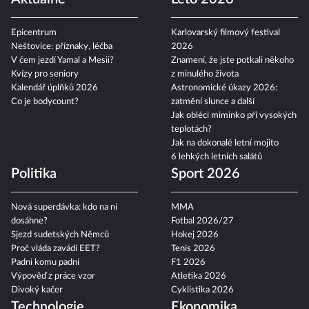
Epicentrum
Karlovarský filmový festival
Neštovice: příznaky, léčba
2026
V čem jezdí Yamal a Mesii?
Znamení, že jste potkali někoho
Kvízy pro seniory
z minulého života
Kalendář úplňků 2026
Astronomické úkazy 2026:
Co je bodycount?
zatmění slunce a další
Jak obléci miminko při vysokých
teplotách?
Jak na dokonalé letní mojito
6 lehkých letních salátů
Politika
Sport 2026
Nová superdávka: kdo na ní
MMA
dosáhne?
Fotbal 2026/27
Sjezd sudetských Němců
Hokej 2026
Proč vláda zavádí EET?
Tenis 2026
Padni komu padni
F1 2026
Výpověď z práce vzor
Atletika 2026
Divoký kačer
Cyklistika 2026
Technologie
Ekonomika