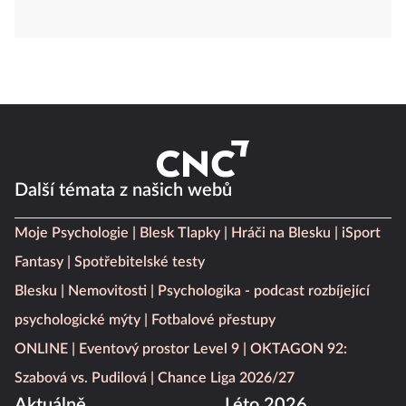
Další témata z našich webů
Moje Psychologie
Blesk Tlapky
Hráči na Blesku
iSport
Fantasy
Spotřebitelské testy
Blesku
Nemovitosti
Psychologika - podcast rozbíjející
psychologické mýty
Fotbalové přestupy
ONLINE
Eventový prostor Level 9
OKTAGON 92:
Szabová vs. Pudilová
Chance Liga 2026/27
Aktuálně
Léto 2026