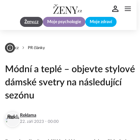
Ženy.cz
Moje psychologie
Moje zdraví
Zeny.cz
PR články
Módní a teplé – objevte stylové
dámské svetry na následující
sezónu
Reklama
·
22. září 2023
00:00