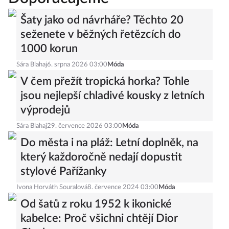
Šaty jako od návrháře? Těchto 20
seženete v běžných řetězcích do
1000 korun
Sára Blahaj
6. srpna 2026 03:00
Móda
V čem přežít tropická horka? Tohle
jsou nejlepší chladivé kousky z letních
výprodejů
Sára Blahaj
29. července 2026 03:00
Móda
Do města i na pláž: Letní doplněk, na
který každoročně nedají dopustit
stylové Pařížanky
Ivona Horváth Souralová
8. července 2024 03:00
Móda
Od šatů z roku 1952 k ikonické
kabelce: Proč všichni chtějí Dior