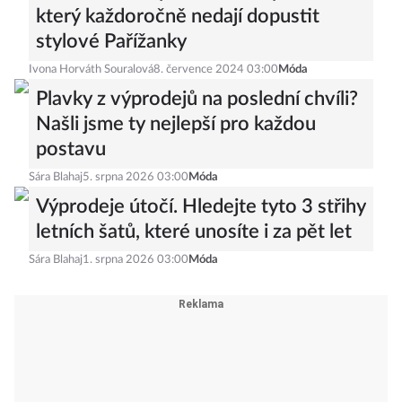
který každoročně nedají dopustit
stylové Pařížanky
Ivona Horváth Souralová
8. července 2024 03:00
Móda
Plavky z výprodejů na poslední chvíli?
Našli jsme ty nejlepší pro každou
postavu
Sára Blahaj
5. srpna 2026 03:00
Móda
Výprodeje útočí. Hledejte tyto 3 střihy
letních šatů, které unosíte i za pět let
Sára Blahaj
1. srpna 2026 03:00
Móda