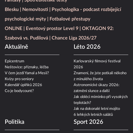
Fantasy
Spotřebitelské testy
Blesku
Nemovitosti
Psychologika - podcast rozbíjející
psychologické mýty
Fotbalové přestupy
ONLINE
Eventový prostor Level 9
OKTAGON 92:
Szabová vs. Pudilová
Chance Liga 2026/27
Aktuálně
Léto 2026
Epicentrum
Karlovarský filmový festival
Neštovice: příznaky, léčba
2026
V čem jezdí Yamal a Mesii?
Znamení, že jste potkali někoho
Kvízy pro seniory
z minulého života
Kalendář úplňků 2026
Astronomické úkazy 2026:
Co je bodycount?
zatmění slunce a další
Jak obléci miminko při vysokých
teplotách?
Jak na dokonalé letní mojito
6 lehkých letních salátů
Politika
Sport 2026