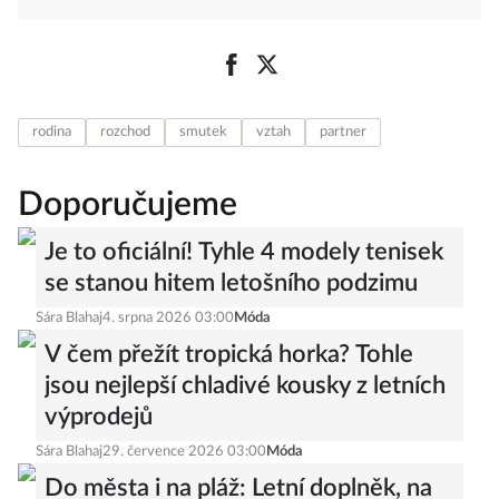
rodina
rozchod
smutek
vztah
partner
Doporučujeme
Je to oficiální! Tyhle 4 modely tenisek
se stanou hitem letošního podzimu
Sára Blahaj
4. srpna 2026 03:00
Móda
V čem přežít tropická horka? Tohle
jsou nejlepší chladivé kousky z letních
výprodejů
Sára Blahaj
29. července 2026 03:00
Móda
Do města i na pláž: Letní doplněk, na