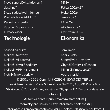
Nová superdávka: kdo na ní
MMA
dosáhne?
Fotbal 2026/27
Sjezd sudetských Němců
Hokej 2026
Proč vláda zavádí EET?
Tenis 2026
Padni komu padni
F1 2026
Výpověď z práce vzor
Atletika 2026
Divoký kačer
Cyklistika 2026
Technologie
Ekonomika
SpaceX na burze
Temu a clo
Nejlepší telefony
Spořicí účty
Nejlepší AI zdarma
Superdávka – změny
Nejlepší chytré hodinky
Chybějící roky k důchodu
Nejlepší VPN – srovnání
Minimální mzda 2027
Netflix filmy a seriály
Vedro v práci
© 2001 - 2026 Copyright
CZECH NEWS CENTER a.s.
se sídlem náměstí Marie Schmolkové 3493/1, 100 00 Praha 10 -
Strašnice, IČO: 02346826, zapsána v OR, sp.zn. B 19490 a dodavatelé
obsahu
Autorská práva k publikovaným materiálům
Podmínky pro užívání služby informační společnosti
Informace o zpracování osobních údajů
Cookies
Nastavení soukromí