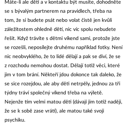
Máte-li ale děti a v kontaktu být musíte, dohodněte
se s bývalým partnerem na pravidlech, třeba na
tom, že si budete psát nebo volat čistě jen kvůli
záležitostem ohledně dětí, nic víc spolu nebudete
řešit. Když trávíte s dětmi víkend sami, protože jste
se rozešli, neposílejte druhému například fotky. Není
nic neobvyklého, že to lidé dělají a pak se diví, že se
z rozchodu nemohou dostat. Dělají totiž věci, které
jim v tom brání. Někteří jdou dokonce tak daleko, že
se sice rozejdou, ale aby děti netrpěly, jednou za tři
týdny tráví společný víkend třeba na výletě.
Nejenže tím velmi matou děti (dávají jim totiž naději,
že se k sobě zase vrátí), ale matou také svoji
psychiku.