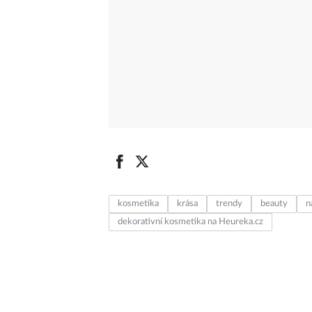
kosmetika
krása
trendy
beauty
n
dekorativní kosmetika na Heureka.cz