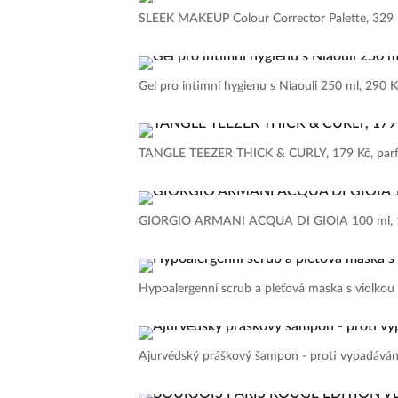
SLEEK MAKEUP Colour Corrector Palette, 329 K
Gel pro intimní hygienu s Niaouli 250 ml, 290 K
TANGLE TEEZER THICK & CURLY, 179 Kč, parf
GIORGIO ARMANI ACQUA DI GIOIA 100 ml, 15
Hypoalergenní scrub a pleťová maska s violkou 
Ajurvédský práškový šampon - proti vypadávání