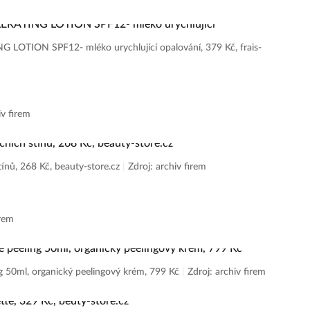
 beuty-store.cz
|
Zdroj: archiv firem
ION SPF12- mléko urychlující opalování, 379 Kč, frais-
iv firem
nů, 268 Kč, beauty-store.cz
|
Zdroj: archiv firem
irem
50ml, organický peelingový krém, 799 Kč
|
Zdroj: archiv firem