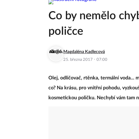
Co by nemělo chyb
poličce
Magdaléna Kadlecová
·
25. března 2017
07:00
Olej, odličovač, rtěnka, termální voda...
co? Na krásu, pro vnitřní pohodu, vyzkouše
kosmetickou poličku. Nechybí vám tam 