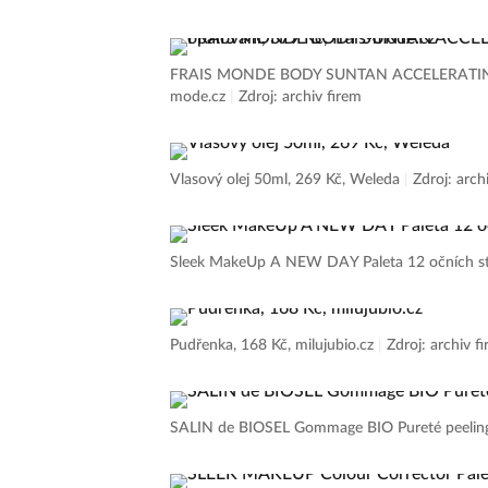
Cream to powder blush FRENCH ROSE, 249 K4,
FRAIS MONDE BODY SUNTAN ACCELERATING LOT
mode.cz
|
Zdroj: archiv firem
Vlasový olej 50ml, 269 Kč, Weleda
|
Zdroj: arch
Sleek MakeUp A NEW DAY Paleta 12 očních stí
Pudřenka, 168 Kč, milujubio.cz
|
Zdroj: archiv f
SALIN de BIOSEL Gommage BIO Pureté peeling 