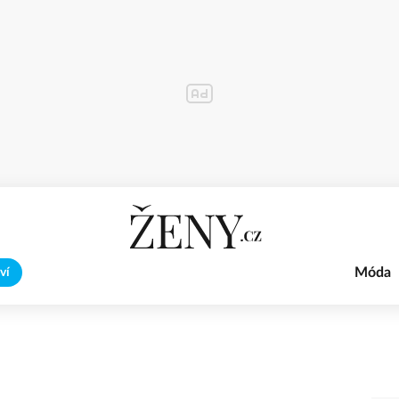
Móda
ví