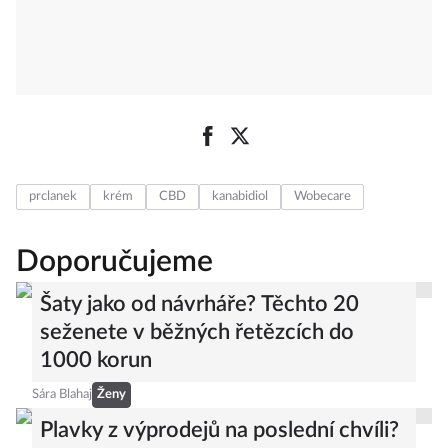
prclanek
krém
CBD
kanabidiol
Wobecare
Doporučujeme
Šaty jako od návrháře? Těchto 20
seženete v běžných řetězcích do
1000 korun
Sára Blahaj
Ženy
Plavky z výprodejů na poslední chvíli?