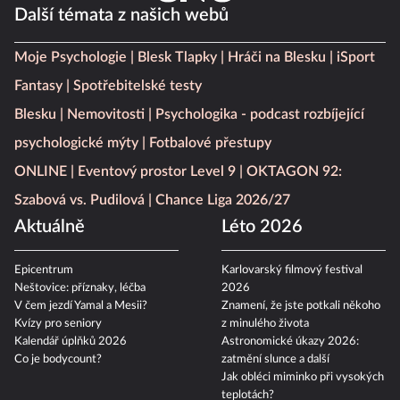
Další témata z našich webů
Moje Psychologie
Blesk Tlapky
Hráči na Blesku
iSport
Fantasy
Spotřebitelské testy
Blesku
Nemovitosti
Psychologika - podcast rozbíjející
psychologické mýty
Fotbalové přestupy
ONLINE
Eventový prostor Level 9
OKTAGON 92:
Szabová vs. Pudilová
Chance Liga 2026/27
Aktuálně
Léto 2026
Epicentrum
Karlovarský filmový festival
Neštovice: příznaky, léčba
2026
V čem jezdí Yamal a Mesii?
Znamení, že jste potkali někoho
Kvízy pro seniory
z minulého života
Kalendář úplňků 2026
Astronomické úkazy 2026:
Co je bodycount?
zatmění slunce a další
Jak obléci miminko při vysokých
teplotách?