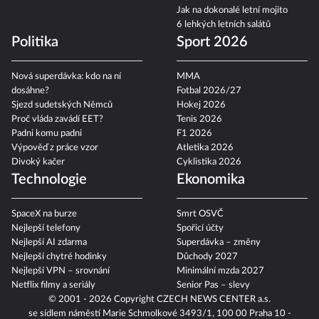
Jak na dokonalé letní mojito
6 lehkých letních salátů
Politika
Sport 2026
Nová superdávka: kdo na ní
MMA
dosáhne?
Fotbal 2026/27
Sjezd sudetských Němců
Hokej 2026
Proč vláda zavádí EET?
Tenis 2026
Padni komu padni
F1 2026
Výpověď z práce vzor
Atletika 2026
Divoký kačer
Cyklistika 2026
Technologie
Ekonomika
SpaceX na burze
Smrt OSVČ
Nejlepší telefony
Spořicí účty
Nejlepší AI zdarma
Superdávka – změny
Nejlepší chytré hodinky
Důchody 2027
Nejlepší VPN – srovnání
Minimální mzda 2027
Netflix filmy a seriály
Senior Pas – slevy
© 2001 - 2026 Copyright
CZECH NEWS CENTER a.s.
se sídlem náměstí Marie Schmolkové 3493/1, 100 00 Praha 10 -