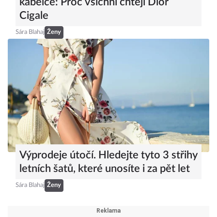
kabelce: Proč všichni chtějí Dior
Cigale
Sára Blahaj
Ženy
Výprodeje útočí. Hledejte tyto 3 střihy
letních šatů, které unosíte i za pět let
Sára Blahaj
Ženy