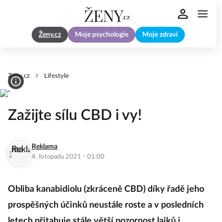
Ženy.cz
Moje psychologie
Moje zdraví
Zeny.cz
Lifestyle
Zažijte sílu CBD i vy!
Reklama
·
4. listopadu 2021
01:00
Obliba kanabidiolu (zkráceně CBD) díky řadě jeho
prospěšných účinků neustále roste a v posledních
letech přitahuje stále větší pozornost laiků i