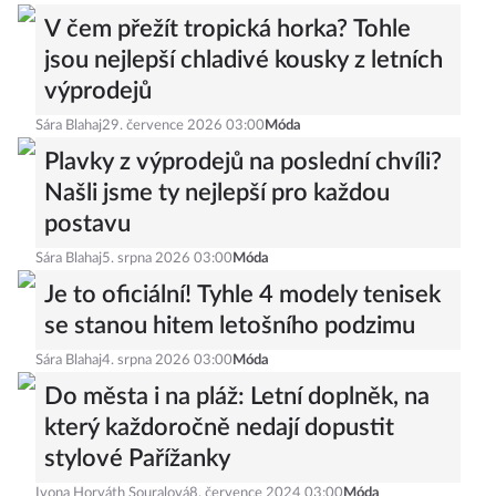
V čem přežít tropická horka? Tohle
jsou nejlepší chladivé kousky z letních
výprodejů
Sára Blahaj
29. července 2026 03:00
Móda
Plavky z výprodejů na poslední chvíli?
Našli jsme ty nejlepší pro každou
postavu
Sára Blahaj
5. srpna 2026 03:00
Móda
Je to oficiální! Tyhle 4 modely tenisek
se stanou hitem letošního podzimu
Sára Blahaj
4. srpna 2026 03:00
Móda
Do města i na pláž: Letní doplněk, na
který každoročně nedají dopustit
stylové Pařížanky
Ivona Horváth Souralová
8. července 2024 03:00
Móda