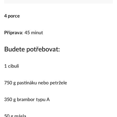
4 porce
Příprava
: 45 minut
Budete potřebovat:
1 cibuli
750 g pastináku nebo petržele
350 g brambor typu A
50 g másla