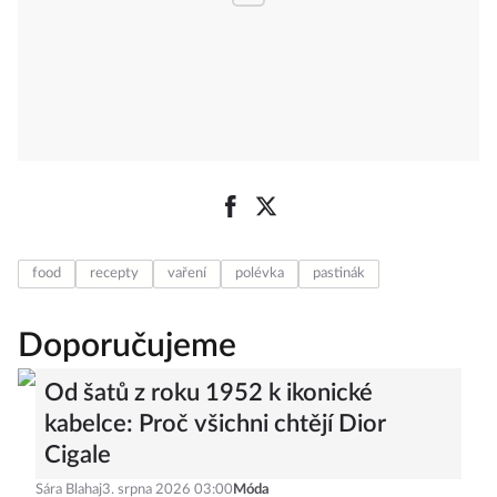
food
recepty
vaření
polévka
pastinák
Doporučujeme
Od šatů z roku 1952 k ikonické
kabelce: Proč všichni chtějí Dior
Cigale
Sára Blahaj
3. srpna 2026 03:00
Móda