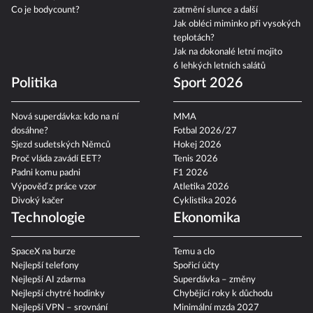
Co je bodycount?
zatmění slunce a další
Jak obléci miminko při vysokých
teplotách?
Jak na dokonalé letní mojito
6 lehkých letních salátů
Politika
Sport 2026
Nová superdávka: kdo na ní
MMA
dosáhne?
Fotbal 2026/27
Sjezd sudetských Němců
Hokej 2026
Proč vláda zavádí EET?
Tenis 2026
Padni komu padni
F1 2026
Výpověď z práce vzor
Atletika 2026
Divoký kačer
Cyklistika 2026
Technologie
Ekonomika
SpaceX na burze
Temu a clo
Nejlepší telefony
Spořicí účty
Nejlepší AI zdarma
Superdávka – změny
Nejlepší chytré hodinky
Chybějící roky k důchodu
Nejlepší VPN – srovnání
Minimální mzda 2027