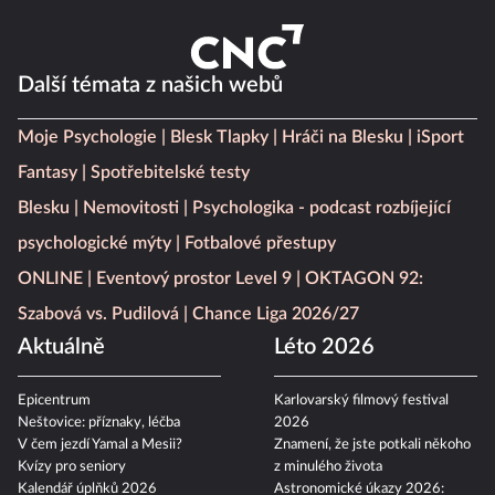
Další témata z našich webů
Moje Psychologie
Blesk Tlapky
Hráči na Blesku
iSport
Fantasy
Spotřebitelské testy
Blesku
Nemovitosti
Psychologika - podcast rozbíjející
psychologické mýty
Fotbalové přestupy
ONLINE
Eventový prostor Level 9
OKTAGON 92:
Szabová vs. Pudilová
Chance Liga 2026/27
Aktuálně
Léto 2026
Epicentrum
Karlovarský filmový festival
Neštovice: příznaky, léčba
2026
V čem jezdí Yamal a Mesii?
Znamení, že jste potkali někoho
Kvízy pro seniory
z minulého života
Kalendář úplňků 2026
Astronomické úkazy 2026: