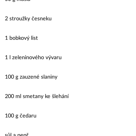
2 stroužky česneku
1 bobkový list
1 l zeleninového vývaru
100 g zauzené slaniny
200 ml smetany ke šlehání
100 g čedaru
sůl a pepř