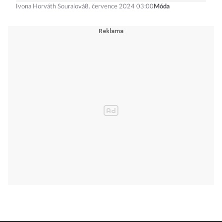
Do města i na pláž: Letní doplněk, na
který každoročně nedají dopustit
stylové Pařížanky
Ivona Horváth Souralová
8. července 2024 03:00
Móda