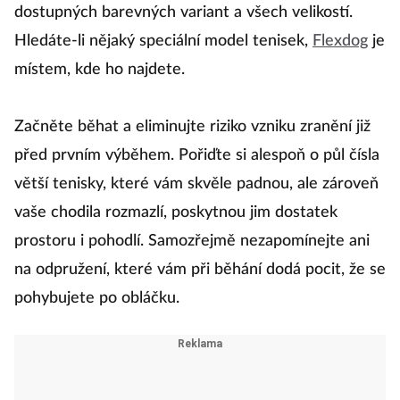
milovníci tenisek a z jejich nabídky je to jasně
patrné. Kromě katalogu tenisek, jímž můžete
listovat celé hodiny, vás okouzlí také rozmanitost
dostupných barevných variant a všech velikostí.
Hledáte-li nějaký speciální model tenisek,
Flexdog
je
místem, kde ho najdete.
Začněte běhat a eliminujte riziko vzniku zranění již
před prvním výběhem. Pořiďte si alespoň o půl čísla
větší tenisky, které vám skvěle padnou, ale zároveň
vaše chodila rozmazlí, poskytnou jim dostatek
prostoru i pohodlí. Samozřejmě nezapomínejte ani
na odpružení, které vám při běhání dodá pocit, že se
pohybujete po obláčku.