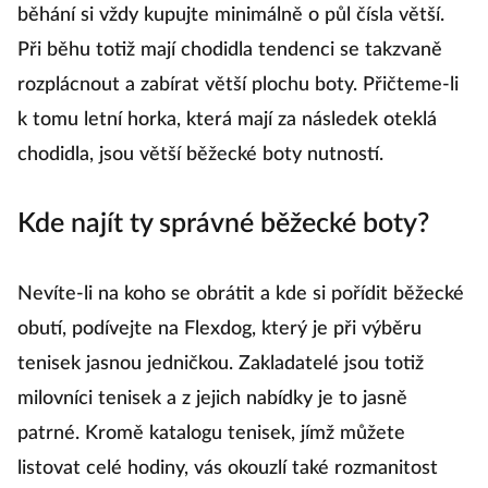
sedět. Ovšem ne tak, jako boty na každodenní
nošení, nýbrž tak, aby vaší noze poskytovaly
dostatek prostoru. Co to v praxi znamená? Boty na
běhání si vždy kupujte minimálně o půl čísla větší.
Při běhu totiž mají chodidla tendenci se takzvaně
rozplácnout a zabírat větší plochu boty. Přičteme-li
k tomu letní horka, která mají za následek oteklá
chodidla, jsou větší běžecké boty nutností.
Kde najít ty správné běžecké boty?
Nevíte-li na koho se obrátit a kde si pořídit běžecké
obutí, podívejte na Flexdog, který je při výběru
tenisek jasnou jedničkou. Zakladatelé jsou totiž