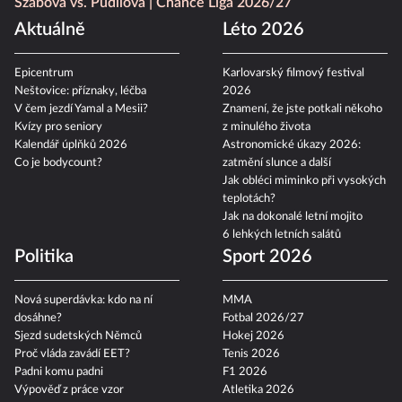
Szabová vs. Pudilová
Chance Liga 2026/27
Aktuálně
Léto 2026
Epicentrum
Karlovarský filmový festival
Neštovice: příznaky, léčba
2026
V čem jezdí Yamal a Mesii?
Znamení, že jste potkali někoho
Kvízy pro seniory
z minulého života
Kalendář úplňků 2026
Astronomické úkazy 2026:
Co je bodycount?
zatmění slunce a další
Jak obléci miminko při vysokých
teplotách?
Jak na dokonalé letní mojito
6 lehkých letních salátů
Politika
Sport 2026
Nová superdávka: kdo na ní
MMA
dosáhne?
Fotbal 2026/27
Sjezd sudetských Němců
Hokej 2026
Proč vláda zavádí EET?
Tenis 2026
Padni komu padni
F1 2026
Výpověď z práce vzor
Atletika 2026