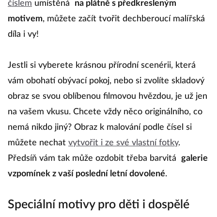
číslem
umístěná
na plátně s předkresleným
motivem
, můžete začít tvořit dechberoucí malířská
díla i vy!
Jestli si vyberete krásnou přírodní scenérii, která
vám obohatí obývací pokoj, nebo si zvolíte skladový
obraz se svou oblíbenou filmovou hvězdou, je už jen
na vašem vkusu. Chcete vždy něco originálního, co
nemá nikdo jiný? Obraz k malování podle čísel si
můžete nechat
vytvořit i ze své vlastní fotky
.
Předsíň vám tak může ozdobit třeba barvitá
galerie
vzpomínek z vaší poslední letní dovolené
.
Speciální motivy pro děti i dospělé