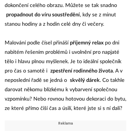
dokončení celého obrazu. Můžete se tak snadno
propadnout do víru soustředění
, kdy se z minut
stanou hodiny a z hodin celé dny či večery.
Malování podle čísel přináší
příjemný relax
po dni
nabitém řešením problémů i uvolnění pro napjaté
tělo i hlavu plnou myšlenek. Je to ideální společník
pro čas o samotě i
zpestření rodinného života
. A v
neposlední řadě se jedná o
skvělý dárek
. Co takhle
darovat někomu blízkému k vybarvení společnou
vzpomínku? Nebo rovnou hotovou dekoraci do bytu,
ze které přímo čiší čas a úsilí, které jste si s ní dali?