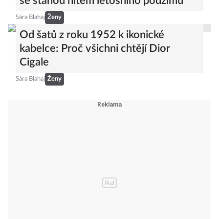
se stanou hitem letošního podzimu
Sára Blahaj
Ženy
Od šatů z roku 1952 k ikonické
kabelce: Proč všichni chtějí Dior
Cigale
Sára Blahaj
Ženy