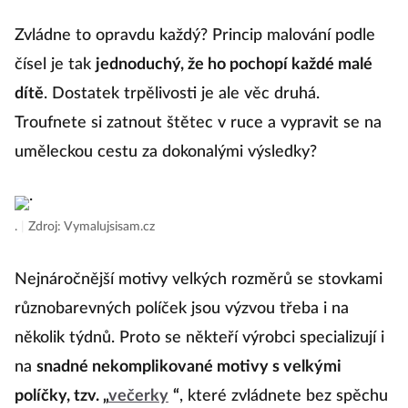
Zvládne to opravdu každý? Princip malování podle
čísel je tak
jednoduchý, že ho pochopí každé malé
dítě
. Dostatek trpělivosti je ale věc druhá.
Troufnete si zatnout štětec v ruce a vypravit se na
uměleckou cestu za dokonalými výsledky?
.
|
Zdroj: Vymalujsisam.cz
Nejnáročnější motivy velkých rozměrů se stovkami
různobarevných políček jsou výzvou třeba i na
několik týdnů. Proto se někteří výrobci specializují i
na
snadné nekomplikované motivy s velkými
políčky, tzv. „
večerky
“
, které zvládnete bez spěchu