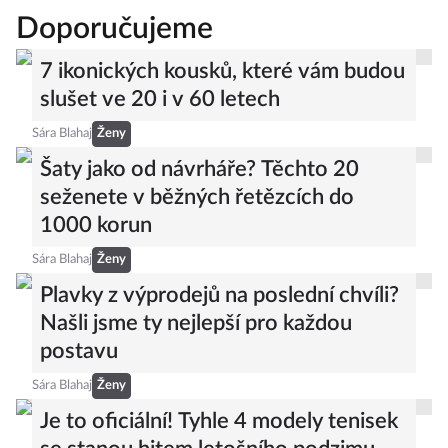
Doporučujeme
7 ikonických kousků, které vám budou
slušet ve 20 i v 60 letech
Sára Blahaj
Ženy
Šaty jako od návrháře? Těchto 20
seženete v běžných řetězcích do
1000 korun
Sára Blahaj
Ženy
Plavky z výprodejů na poslední chvíli?
Našli jsme ty nejlepší pro každou
postavu
Sára Blahaj
Ženy
Je to oficiální! Tyhle 4 modely tenisek