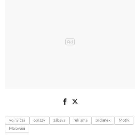
volný čas
obrazy
zábava
reklama
prclanek
Motiv
Malování