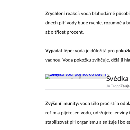
Zrychlení reakcí:
voda blahodárně působí 
dnech pití vody bude rychle, rozumně a b
až o třicet procent.
Vypadat lépe:
voda je důležitá pro pokožku
vadnou. Voda pokožku zvlhčuje, dělá ji hla
Švédka 
Jn Tropp
Zauja
Zvýšení imunity:
voda tělo pročistí a odpl
režim a pijete jen vodu, udržujete ledviny
stabilizovat pH organismu a snižuje i bole