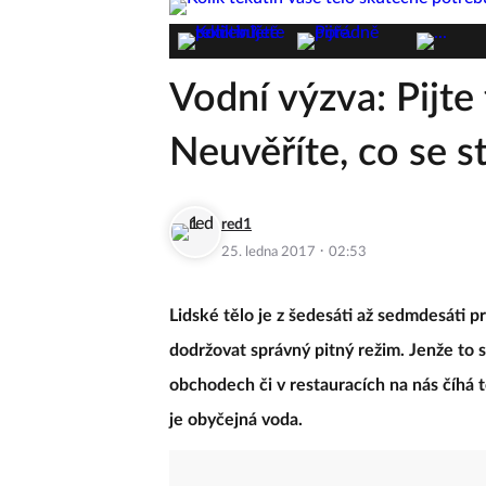
Vodní výzva: Pijte 
Neuvěříte, co se s
red1
·
25. ledna 2017
02:53
Lidské tělo je z šedesáti až sedmdesáti p
dodržovat správný pitný režim. Jenže to s
obchodech či v restauracích na nás číhá t
je obyčejná voda.