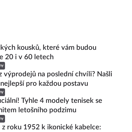
ckých kousků, které vám budou
e 20 i v 60 letech
ny
z výprodejů na poslední chvíli? Našli
 nejlepší pro každou postavu
ny
iciální! Tyhle 4 modely tenisek se
hitem letošního podzimu
ny
 z roku 1952 k ikonické kabelce: