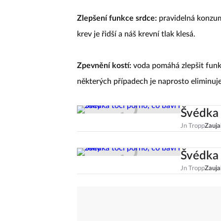
Zlepšení funkce srdce:
pravidelná konzuma
krev je řidší a náš krevní tlak klesá.
Zpevnění kostí:
voda pomáhá zlepšit funkci
některých případech je naprosto eliminuje
Švédka 
Jn Tropp
Zauja
Švédka 
Jn Tropp
Zauja