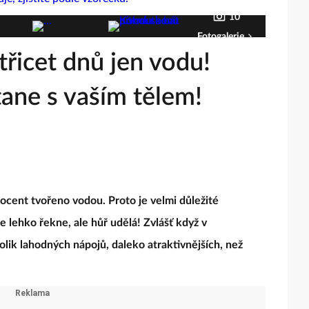
10
Fotogalerie
třicet dnů jen vodu!
tane s vaším tělem!
rocent tvořeno vodou. Proto je velmi důležité
e lehko řekne, ale hůř udělá! Zvlášť když v
olik lahodných nápojů, daleko atraktivnějších, než