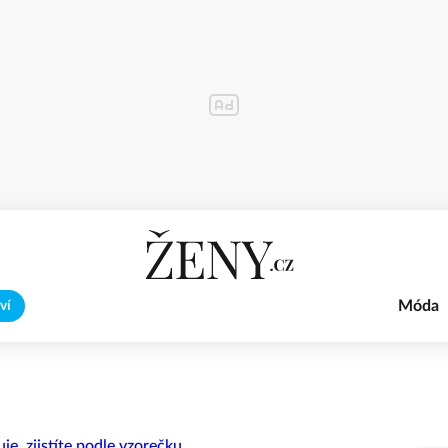
Móda
ví