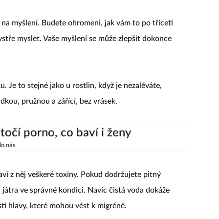
na myšlení. Budete ohromeni, jak vám to po třiceti
ystře myslet. Vaše myšlení se může zlepšit dokonce
. Je to stejné jako u rostlin, když je nezaléváte,
dkou, pružnou a zářící, bez vrásek.
točí porno, co baví i ženy
lo nás
aví z něj veškeré toxiny. Pokud dodržujete pitný
 i játra ve správné kondici. Navíc čistá voda dokáže
sti hlavy, které mohou vést k migréně.