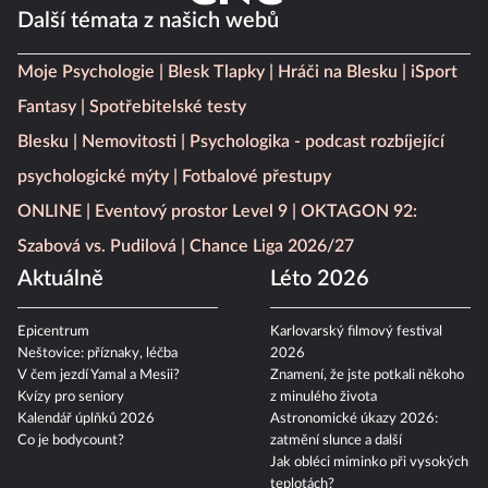
Další témata z našich webů
Moje Psychologie
Blesk Tlapky
Hráči na Blesku
iSport
Fantasy
Spotřebitelské testy
Blesku
Nemovitosti
Psychologika - podcast rozbíjející
psychologické mýty
Fotbalové přestupy
ONLINE
Eventový prostor Level 9
OKTAGON 92:
Szabová vs. Pudilová
Chance Liga 2026/27
Aktuálně
Léto 2026
Epicentrum
Karlovarský filmový festival
Neštovice: příznaky, léčba
2026
V čem jezdí Yamal a Mesii?
Znamení, že jste potkali někoho
Kvízy pro seniory
z minulého života
Kalendář úplňků 2026
Astronomické úkazy 2026:
Co je bodycount?
zatmění slunce a další
Jak obléci miminko při vysokých
teplotách?