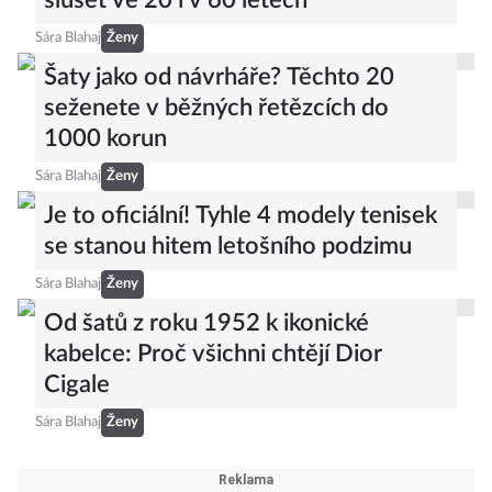
slušet ve 20 i v 60 letech
Sára Blahaj
Ženy
Šaty jako od návrháře? Těchto 20
seženete v běžných řetězcích do
1000 korun
Sára Blahaj
Ženy
Je to oficiální! Tyhle 4 modely tenisek
se stanou hitem letošního podzimu
Sára Blahaj
Ženy
Od šatů z roku 1952 k ikonické
kabelce: Proč všichni chtějí Dior
Cigale
Sára Blahaj
Ženy