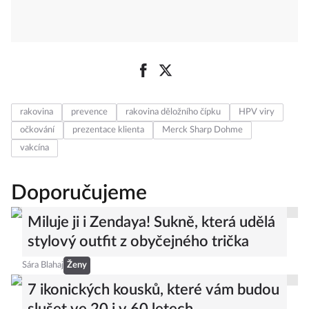
rakovina
prevence
rakovina děložního čípku
HPV viry
očkování
prezentace klienta
Merck Sharp Dohme
vakcína
Doporučujeme
Miluje ji i Zendaya! Sukně, která udělá
stylový outfit z obyčejného trička
Sára Blahaj
Ženy
7 ikonických kousků, které vám budou