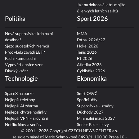
Jak na dokonalé letní mojito
6 lehkých letních salátů
Politika
Sport 2026
Nová superdávka: kdo na ní
MMA
dosáhne?
Fotbal 2026/27
Sjezd sudetských Němců
Hokej 2026
Proč vláda zavádí EET?
Tenis 2026
Padni komu padni
F1 2026
Výpověď z práce vzor
Atletika 2026
Divoký kačer
Cyklistika 2026
Technologie
Ekonomika
SpaceX na burze
Smrt OSVČ
Nejlepší telefony
Spořicí účty
Nejlepší AI zdarma
Superdávka – změny
Nejlepší chytré hodinky
Důchody 2027
Nejlepší VPN – srovnání
Minimální mzda 2027
Netflix filmy a seriály
Senior Pas – slevy
© 2001 - 2026 Copyright
CZECH NEWS CENTER a.s.
se sídlem náměstí Marie Schmolkové 3493/1, 100 00 Praha 10 -