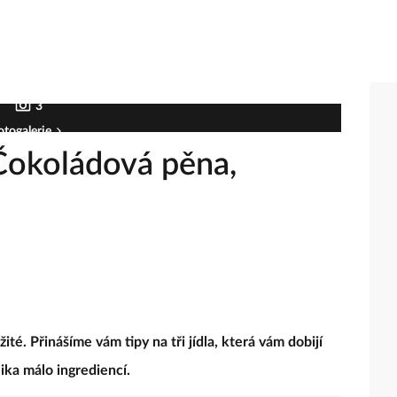
3
otogalerie
Čokoládová pěna,
ité. Přinášíme vám tipy na tři jídla, která vám dobijí
lika málo ingrediencí.