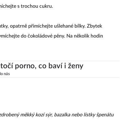
smíchejte s trochou cukru.
tky, opatrně přimíchejte ušlehané bílky. Zbytek
vmíchejte do čokoládové pěny. Na několik hodin
točí porno, co baví i ženy
lo nás
rozdrobený měkký kozí sýr, bazalka nebo lístky špenátu