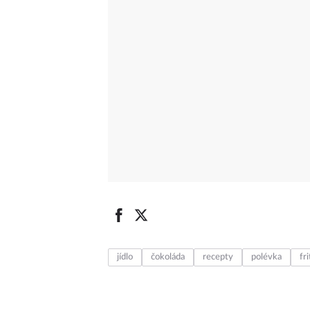
jídlo
čokoláda
recepty
polévka
fri