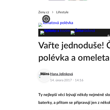
Zeny.cz
Lifestyle
F
Vařte jednoduše! 
polévka a omeleta
Hana Jelínková
·
14. února 2017
14:16
Ty nejlepší věci bývají někdy nejméně slož
baterky, a přitom se připravují jen z něko