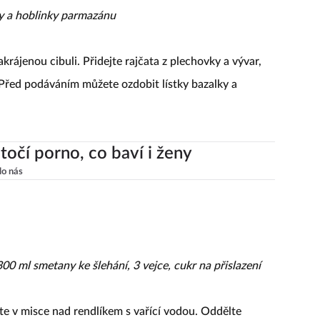
ky a hoblinky parmazánu
krájenou cibuli. Přidejte rajčata z plechovky a vývar,
 Před podáváním můžete ozdobit lístky bazalky a
točí porno, co baví i ženy
lo nás
00 ml smetany ke šlehání, 3 vejce, cukr na přislazení
te v misce nad rendlíkem s vařící vodou. Oddělte