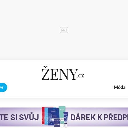
Móda
ví