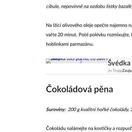
cibule, nepovinně na ozdobu lístky bazal
Na lžíci olivového oleje opečte najemno na
vařte 20 minut. Poté polévku rozmixujte.
hoblinkami parmazánu.
Švédka 
Jn Tropp
Zauja
Čokoládová pěna
Suroviny:
200 g kvalitní hořké čokolády, 3
Čokoládu nalámejte na kostičky a rozpusť