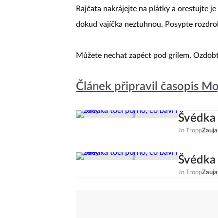
Rajčata nakrájejte na plátky a orestujte je
dokud vajíčka neztuhnou. Posypte rozdr
Můžete nechat zapéct pod grilem. Ozdobte
Článek připravil časopis Mo
Švédka 
Jn Tropp
Zauja
Švédka 
Jn Tropp
Zauja