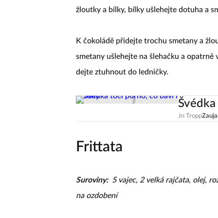
žloutky a bílky, bílky ušlehejte dotuha a 
K čokoládě přidejte trochu smetany a žlou
smetany ušlehejte na šlehačku a opatrně 
dejte ztuhnout do ledničky.
Švédka 
Jn Tropp
Zauja
Frittata
Suroviny:
5 vajec, 2 velká rajčata, olej, 
na ozdobení