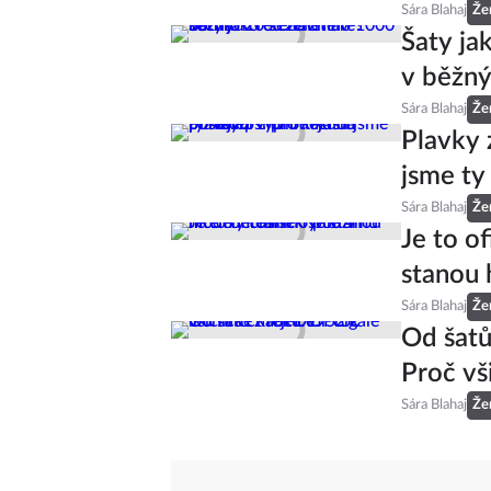
Sára Blahaj
Že
Šaty ja
v běžný
Sára Blahaj
Že
Plavky 
jsme ty
Sára Blahaj
Že
Je to of
stanou 
Sára Blahaj
Že
Od šatů
Proč vš
Sára Blahaj
Že