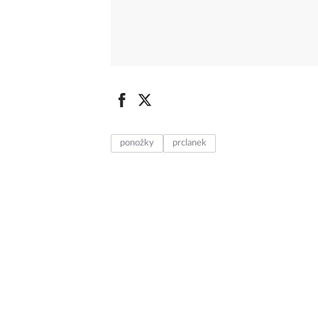
ponožky
prclanek