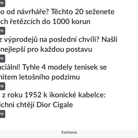
ny
ko od návrháře? Těchto 20 seženete
ch řetězcích do 1000 korun
ny
z výprodejů na poslední chvíli? Našli
 nejlepší pro každou postavu
ny
iciální! Tyhle 4 modely tenisek se
hitem letošního podzimu
ny
 z roku 1952 k ikonické kabelce:
ichni chtějí Dior Cigale
ny