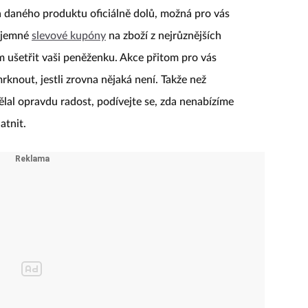
a daného produktu oficiálně dolů, možná pro vás
říjemné
slevové kupóny
na zboží z nejrůznějších
om ušetřit vaši peněženku. Akce přitom pro vás
rknout, jestli zrovna nějaká není. Takže než
ělal opravdu radost, podívejte se, zda nenabízíme
atnit.