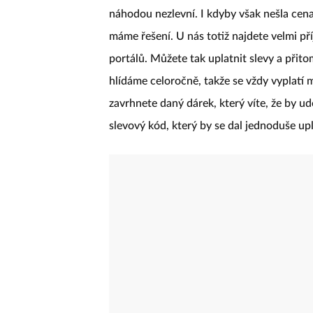
náhodou nezlevní. I kdyby však nešla cen
máme řešení. U nás totiž najdete velmi p
portálů. Můžete tak uplatnit slevy a přit
hlídáme celoročně, takže se vždy vyplatí m
zavrhnete daný dárek, který víte, že by ud
slevový kód, který by se dal jednoduše upl