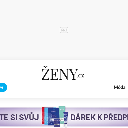
Móda
ví