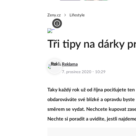
Zeny.cz
Lifestyle
Tři tipy na dárky 
Reklama
·
7. prosince 2020
10:29
Taky každý rok už od října pociťujete ten
obdarováváte své blízké a opravdu byste 
směrem se vydat. Nechcete kupovat zas
Nechte si poradit a uvidíte, jestli najde