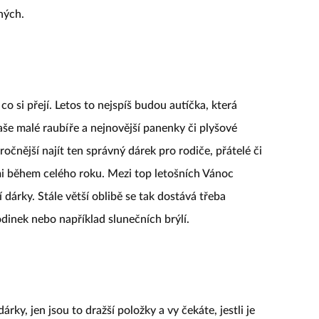
ných.
co si přejí. Letos to nejspíš budou autíčka, která
vaše malé raubíře a nejnovější panenky či plyšové
čnější najít ten správný dárek pro rodiče, přátelé či
sami během celého roku. Mezi top letošních Vánoc
 dárky. Stále větší oblibě se tak dostává třeba
inek nebo například slunečních brýlí.
y, jen jsou to dražší položky a vy čekáte, jestli je