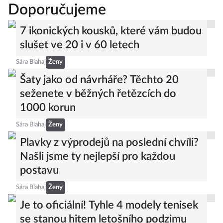
Doporučujeme
7 ikonických kousků, které vám budou
slušet ve 20 i v 60 letech
Sára Blahaj
Ženy
Šaty jako od návrháře? Těchto 20
seženete v běžných řetězcích do
1000 korun
Sára Blahaj
Ženy
Plavky z výprodejů na poslední chvíli?
Našli jsme ty nejlepší pro každou
postavu
Sára Blahaj
Ženy
Je to oficiální! Tyhle 4 modely tenisek