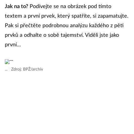
d
Jak na to?
Podívejte se na obrázek pod tímto
in
textem a první prvek, který spatříte, si zapamatujte.
d
Pak si přečtěte podrobnou analýzu každého z pěti
si
prvků a odhalte o sobě tajemství. Viděli jste jako
po
první…
lé
vž
oc
...
|
Zdroj: BPŽ/archiv
ži
d
p
u
M
ž