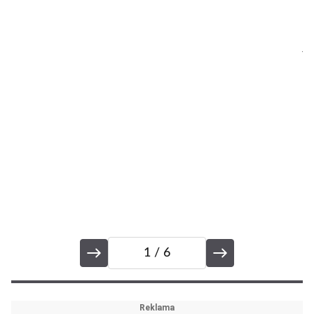
ž
p
j
vy
1
/ 6