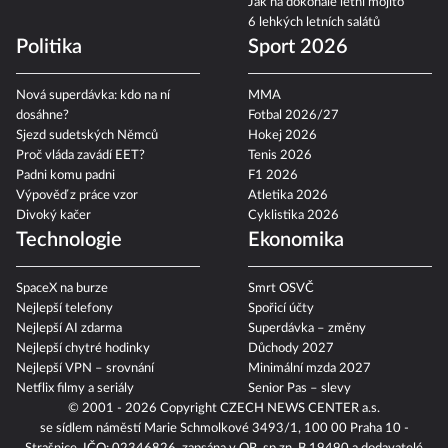
Jak na dokonalé letní mojito
6 lehkých letních salátů
Politika
Sport 2026
Nová superdávka: kdo na ní
MMA
dosáhne?
Fotbal 2026/27
Sjezd sudetských Němců
Hokej 2026
Proč vláda zavádí EET?
Tenis 2026
Padni komu padni
F1 2026
Výpověď z práce vzor
Atletika 2026
Divoký kačer
Cyklistika 2026
Technologie
Ekonomika
SpaceX na burze
Smrt OSVČ
Nejlepší telefony
Spořicí účty
Nejlepší AI zdarma
Superdávka – změny
Nejlepší chytré hodinky
Důchody 2027
Nejlepší VPN – srovnání
Minimální mzda 2027
Netflix filmy a seriály
Senior Pas – slevy
© 2001 - 2026 Copyright
CZECH NEWS CENTER a.s.
se sídlem náměstí Marie Schmolkové 3493/1, 100 00 Praha 10 -