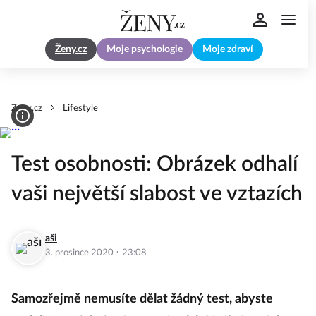
Ženy.cz
Moje psychologie
Moje zdraví
Zeny.cz
Lifestyle
Test osobnosti: Obrázek odhalí
vaši největší slabost ve vztazích
aši
·
3. prosince 2020
23:08
Samozřejmě nemusíte dělat žádný test, abyste