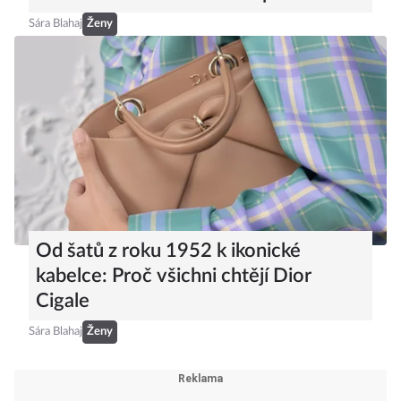
se stanou hitem letošního podzimu
Sára Blahaj
Ženy
Od šatů z roku 1952 k ikonické
kabelce: Proč všichni chtějí Dior
Cigale
Sára Blahaj
Ženy