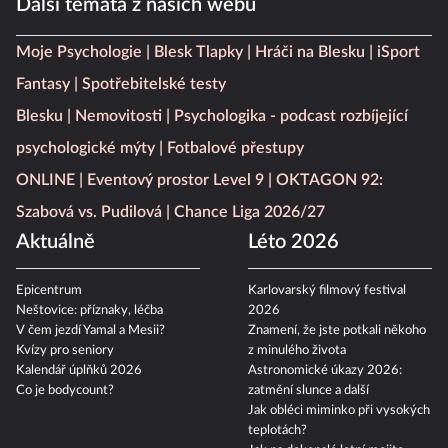
Další témata z našich webů
Moje Psychologie
Blesk Tlapky
Hráči na Blesku
iSport
Fantasy
Spotřebitelské testy
Blesku
Nemovitosti
Psychologika - podcast rozbíjející
psychologické mýty
Fotbalové přestupy
ONLINE
Eventový prostor Level 9
OKTAGON 92:
Szabová vs. Pudilová
Chance Liga 2026/27
Aktuálně
Léto 2026
Epicentrum
Karlovarský filmový festival
Neštovice: příznaky, léčba
2026
V čem jezdí Yamal a Mesii?
Znamení, že jste potkali někoho
Kvízy pro seniory
z minulého života
Kalendář úplňků 2026
Astronomické úkazy 2026:
Co je bodycount?
zatmění slunce a další
Jak obléci miminko při vysokých
teplotách?