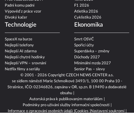
Padni komu padni
F1 2026
Výpověď z práce vzor
Atletika 2026
Divoký kačer
Cyklistika 2026
Technologie
Ekonomika
SpaceX na burze
Smrt OSVČ
Nejlepší telefony
Spořicí účty
Nejlepší AI zdarma
Superdávka – změny
Nejlepší chytré hodinky
Důchody 2027
Nejlepší VPN – srovnání
Minimální mzda 2027
Netflix filmy a seriály
Senior Pas – slevy
© 2001 - 2026 Copyright
CZECH NEWS CENTER a.s.
se sídlem náměstí Marie Schmolkové 3493/1, 100 00 Praha 10 -
Strašnice, IČO: 02346826, zapsána v OR, sp.zn. B 19490 a dodavatelé
obsahu
Autorská práva k publikovaným materiálům
Podmínky pro užívání služby informační společnosti
Informace o zpracování osobních údajů
Cookies
Nastavení soukromí
Vlastnická struktura
Jednotná kontaktní místa / Single Points of Contact
Etický kodex
Povinně zveřejňované informace