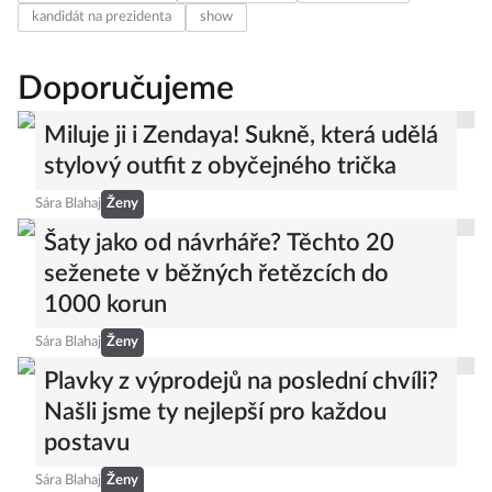
kandidát na prezidenta
show
Doporučujeme
Miluje ji i Zendaya! Sukně, která udělá
stylový outfit z obyčejného trička
Sára Blahaj
Ženy
Šaty jako od návrháře? Těchto 20
seženete v běžných řetězcích do
1000 korun
Sára Blahaj
Ženy
Plavky z výprodejů na poslední chvíli?
Našli jsme ty nejlepší pro každou
postavu
Sára Blahaj
Ženy