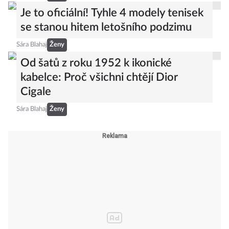
Je to oficiální! Tyhle 4 modely tenisek
se stanou hitem letošního podzimu
Sára Blahaj
Ženy
Od šatů z roku 1952 k ikonické
kabelce: Proč všichni chtějí Dior
Cigale
Sára Blahaj
Ženy