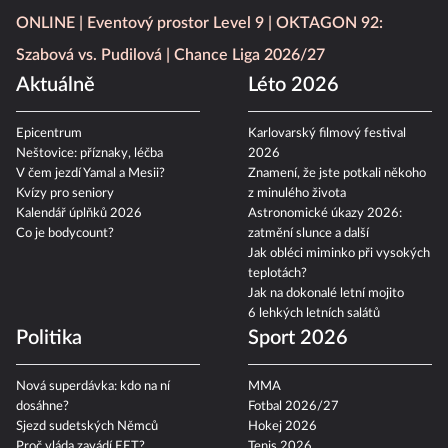
ONLINE
Eventový prostor Level 9
OKTAGON 92:
Szabová vs. Pudilová
Chance Liga 2026/27
Aktuálně
Léto 2026
Epicentrum
Karlovarský filmový festival
Neštovice: příznaky, léčba
2026
V čem jezdí Yamal a Mesii?
Znamení, že jste potkali někoho
Kvízy pro seniory
z minulého života
Kalendář úplňků 2026
Astronomické úkazy 2026:
Co je bodycount?
zatmění slunce a další
Jak obléci miminko při vysokých
teplotách?
Jak na dokonalé letní mojito
6 lehkých letních salátů
Politika
Sport 2026
Nová superdávka: kdo na ní
MMA
dosáhne?
Fotbal 2026/27
Sjezd sudetských Němců
Hokej 2026
Proč vláda zavádí EET?
Tenis 2026