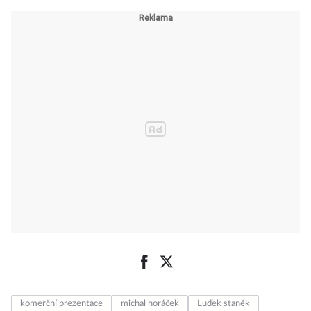
komerční prezentace
michal horáček
Luďek staněk