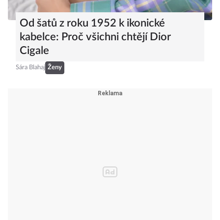
Od šatů z roku 1952 k ikonické
kabelce: Proč všichni chtějí Dior
Cigale
Sára Blahaj
Ženy