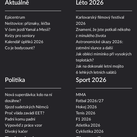
Aktuálně
Léto 2026
Epicentrum
Karlovarský filmový festival
Neštovice: příznaky, léčba
2026
V čem jezdí Yamal a Mesii?
Znamení, že jste potkali někoho
Kvízy pro seniory
z minulého života
Kalendář úplňků 2026
Astronomické úkazy 2026:
Co je bodycount?
zatmění slunce a další
Jak obléci miminko při vysokých
teplotách?
Jak na dokonalé letní mojito
6 lehkých letních salátů
Politika
Sport 2026
Nová superdávka: kdo na ní
MMA
dosáhne?
Fotbal 2026/27
Sjezd sudetských Němců
Hokej 2026
Proč vláda zavádí EET?
Tenis 2026
Padni komu padni
F1 2026
Výpověď z práce vzor
Atletika 2026
Divoký kačer
Cyklistika 2026