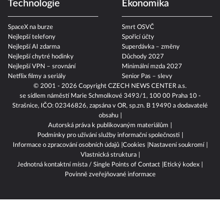
Technologie
Ekonomika
SpaceX na burze
Smrt OSVČ
Nejlepší telefony
Spořicí účty
Nejlepší AI zdarma
Superdávka – změny
Nejlepší chytré hodinky
Důchody 2027
Nejlepší VPN – srovnání
Minimální mzda 2027
Netflix filmy a seriály
Senior Pas – slevy
© 2001 - 2026 Copyright
CZECH NEWS CENTER a.s.
se sídlem náměstí Marie Schmolkové 3493/1, 100 00 Praha 10 -
Strašnice, IČO: 02346826, zapsána v OR, sp.zn. B 19490 a dodavatelé
obsahu
Autorská práva k publikovaným materiálům
Podmínky pro užívání služby informační společnosti
Informace o zpracování osobních údajů
Cookies
Nastavení soukromí
Vlastnická struktura
Jednotná kontaktní místa / Single Points of Contact
Etický kodex
Povinně zveřejňované informace