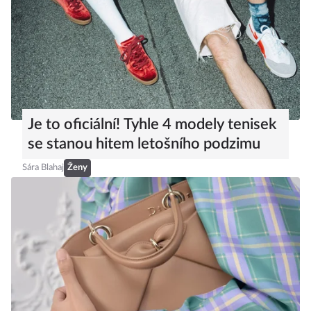
Je to oficiální! Tyhle 4 modely tenisek
se stanou hitem letošního podzimu
Sára Blahaj
Ženy