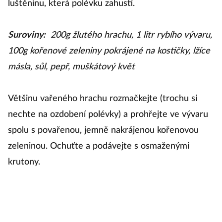
luštěninu, která polévku zahustí.
k
Suroviny:
200g žlutého hrachu, 1 litr rybího vývaru,
S
100g kořenové zeleniny pokrájené na kostičky, lžíce
ci
másla, sůl, pepř, muškátový květ
st
p
Většinu vařeného hrachu rozmačkejte (trochu si
by
nechte na ozdobení polévky) a prohřejte ve vývaru
spolu s povařenou, jemně nakrájenou kořenovou
Od
zeleninou. Ochuťte a podávejte s osmaženými
k
krutony.
so
pr
K