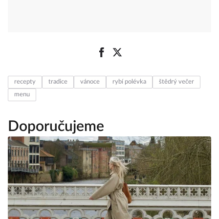
recepty
tradice
vánoce
rybí polévka
štědrý večer
menu
Doporučujeme