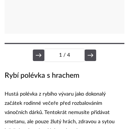
1
/ 4
Rybí polévka s hrachem
R
Hustá polévka z rybího vývaru jako dokonalý
Po
začátek rodinné večeře před rozbalováním
k
vánočních dárků. Tentokrát nemusíte přidávat
t
smetanu, ale pouze žlutý hrách, zdravou a sytou
p