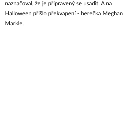
naznačoval, že je připravený se usadit. A na
A
Halloween přišlo překvapení - herečka Meghan
z
Markle.
n
v
„N
d
Th
To
B
Ha
ra
T
Ha
p