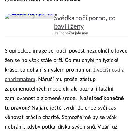
kd
Švédka točí porno, co
E
baví i ženy
r
Jn Tropp
Zaujalo nás
u
S
S opileckou image se loučí, pověst nezdolného lovce
z
žen se ho však stále drží. Co mu chybí na fyzické
p
kráse, to dohání smyslem pro humor,
živočišností a
m
charizmatem
. Náručí mu prošel zástup
to
zapomenutelných modelek, ale poznal i fatální
zamilovanost a zlomené srdce.
Našel teď konečně
tu pravou?
Na jaře ještě tvrdil, že chce svůj čas
věnovat práci a charitě. Samozřejmě by se však
nebránil, kdyby potkal dívku svých snů. V září už