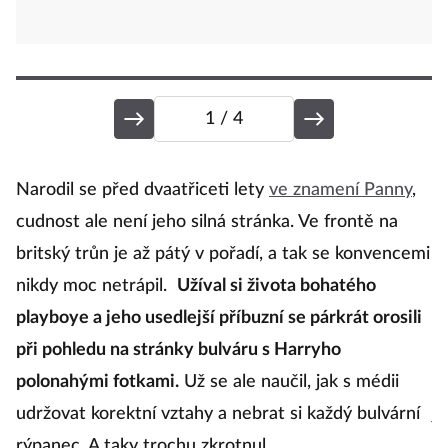
1
/ 4
V
Narodil se před dvaatřiceti lety
ve znamení Panny
,
cudnost ale není jeho silná stránka. Ve frontě na
britský trůn je až pátý v pořadí, a tak se konvencemi
Kd
nikdy moc netrápil.
Užíval si života bohatého
n
playboye a jeho usedlejší příbuzní se párkrát orosili
k
při pohledu na stránky bulváru s Harryho
s
polonahými fotkami.
Už se ale naučil, jak s médii
kd
udržovat korektní vztahy a nebrat si každý bulvární
j
rýpanec. A taky trochu zkrotnul.
ně