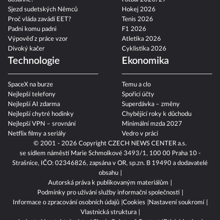
Sjezd sudetských Němců
Hokej 2026
Proč vláda zavádí EET?
Tenis 2026
Padni komu padni
F1 2026
Výpověď z práce vzor
Atletika 2026
Divoký kačer
Cyklistika 2026
Technologie
Ekonomika
SpaceX na burze
Temu a clo
Nejlepší telefony
Spořicí účty
Nejlepší AI zdarma
Superdávka – změny
Nejlepší chytré hodinky
Chybějící roky k důchodu
Nejlepší VPN – srovnání
Minimální mzda 2027
Netflix filmy a seriály
Vedro v práci
© 2001 - 2026 Copyright
CZECH NEWS CENTER a.s.
se sídlem náměstí Marie Schmolkové 3493/1, 100 00 Praha 10 -
Strašnice, IČO: 02346826, zapsána v OR, sp.zn. B 19490 a dodavatelé
obsahu
Autorská práva k publikovaným materiálům
Podmínky pro užívání služby informační společnosti
Informace o zpracování osobních údajů
Cookies
Nastavení soukromí
Vlastnická struktura