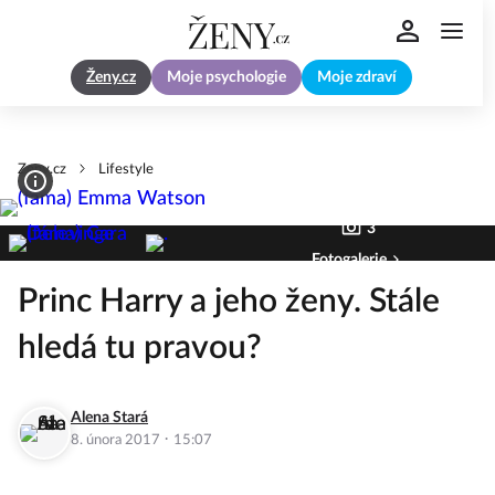
Ženy.cz
Moje psychologie
Moje zdraví
Zeny.cz
Lifestyle
3
Fotogalerie
Princ Harry a jeho ženy. Stále
hledá tu pravou?
Alena Stará
·
8. února 2017
15:07