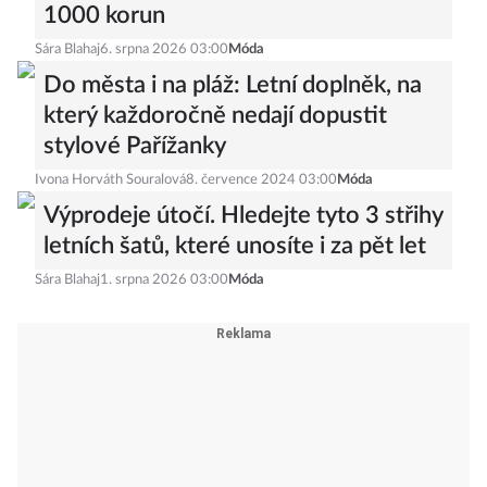
1000 korun
Sára Blahaj
6. srpna 2026 03:00
Móda
Do města i na pláž: Letní doplněk, na
který každoročně nedají dopustit
stylové Pařížanky
Ivona Horváth Souralová
8. července 2024 03:00
Móda
Výprodeje útočí. Hledejte tyto 3 střihy
letních šatů, které unosíte i za pět let
Sára Blahaj
1. srpna 2026 03:00
Móda