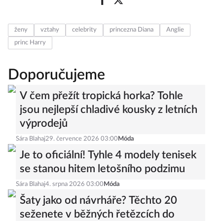
ženy
vztahy
celebrity
princezna Diana
Anglie
princ Harry
Doporučujeme
V čem přežít tropická horka? Tohle
jsou nejlepší chladivé kousky z letních
výprodejů
Sára Blahaj
29. července 2026 03:00
Móda
Je to oficiální! Tyhle 4 modely tenisek
se stanou hitem letošního podzimu
Sára Blahaj
4. srpna 2026 03:00
Móda
Šaty jako od návrháře? Těchto 20
seženete v běžných řetězcích do