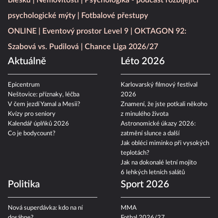
Blesku
Nemovitosti
Psychologika - podcast rozbíjející
psychologické mýty
Fotbalové přestupy
ONLINE
Eventový prostor Level 9
OKTAGON 92:
Szabová vs. Pudilová
Chance Liga 2026/27
Aktuálně
Léto 2026
Epicentrum
Karlovarský filmový festival
Neštovice: příznaky, léčba
2026
V čem jezdí Yamal a Mesii?
Znamení, že jste potkali někoho
Kvízy pro seniory
z minulého života
Kalendář úplňků 2026
Astronomické úkazy 2026:
Co je bodycount?
zatmění slunce a další
Jak obléci miminko při vysokých
teplotách?
Jak na dokonalé letní mojito
6 lehkých letních salátů
Politika
Sport 2026
Nová superdávka: kdo na ní
MMA
dosáhne?
Fotbal 2026/27