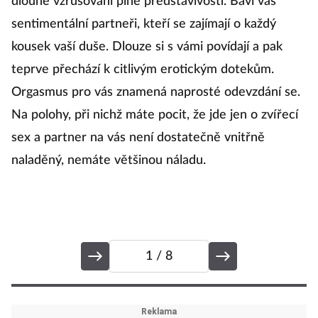
dlouhé vzrušování plné představivosti. Baví vás
a 
sentimentální partneři, kteří se zajímají o každý
by
kousek vaší duše. Dlouze si s vámi povídají a pak
v
teprve přechází k citlivým erotickým dotekům.
ne
Orgasmus pro vás znamená naprosté odevzdání se.
m
Na polohy, při nichž máte pocit, že jde jen o zvířecí
ž
sex a partner na vás není dostatečně vnitřně
p
naladěný, nemáte většinou náladu.
s
1
/ 8