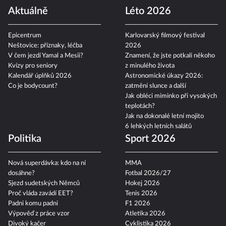
Aktuálně
Léto 2026
Epicentrum
Karlovarský filmový festival
Neštovice: příznaky, léčba
2026
V čem jezdí Yamal a Mesii?
Znamení, že jste potkali někoho
Kvízy pro seniory
z minulého života
Kalendář úplňků 2026
Astronomické úkazy 2026:
Co je bodycount?
zatmění slunce a další
Jak obléci miminko při vysokých
teplotách?
Jak na dokonalé letní mojito
6 lehkých letních salátů
Politika
Sport 2026
Nová superdávka: kdo na ní
MMA
dosáhne?
Fotbal 2026/27
Sjezd sudetských Němců
Hokej 2026
Proč vláda zavádí EET?
Tenis 2026
Padni komu padni
F1 2026
Výpověď z práce vzor
Atletika 2026
Divoký kačer
Cyklistika 2026