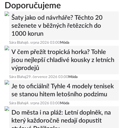
Doporučujeme
Šaty jako od návrháře? Těchto 20
seženete v běžných řetězcích do
1000 korun
Sára Blahaj
6. srpna 2026 03:00
Móda
V čem přežít tropická horka? Tohle
jsou nejlepší chladivé kousky z letních
výprodejů
Sára Blahaj
29. července 2026 03:00
Móda
Je to oficiální! Tyhle 4 modely tenisek
se stanou hitem letošního podzimu
Sára Blahaj
4. srpna 2026 03:00
Móda
Do města i na pláž: Letní doplněk, na
který každoročně nedají dopustit