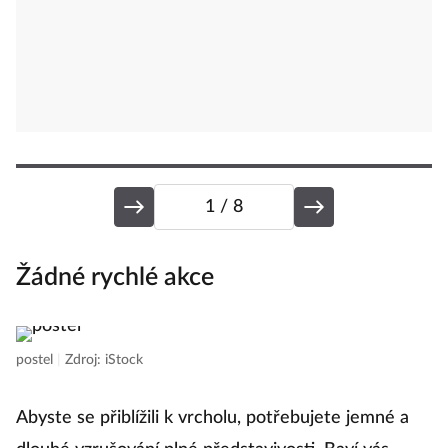
1
/ 8
Žádné rychlé akce
K
postel
|
Zdroj: iStock
po
Abyste se přiblížili k vrcholu, potřebujete jemné a
V 