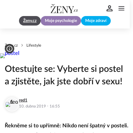
Ženy.cz
Moje psychologie
Moje zdraví
Zeny.cz
Lifestyle
Otestujte se: Vyberte si postel
a zjistěte, jak jste dobří v sexu!
red1
·
10. dubna 2019
16:55
Řekněme si to upřímně: Nikdo není špatný v posteli.