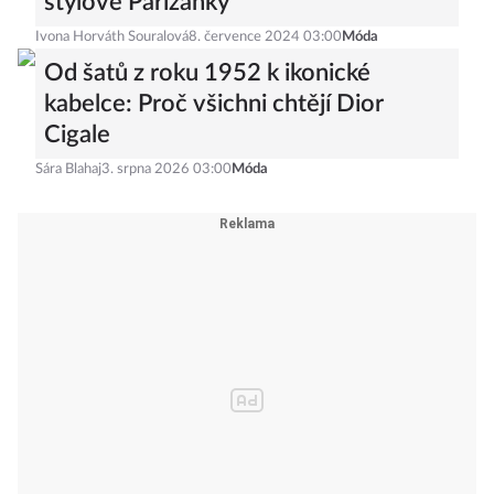
stylové Pařížanky
Ivona Horváth Souralová
8. července 2024 03:00
Móda
Od šatů z roku 1952 k ikonické
kabelce: Proč všichni chtějí Dior
Cigale
Sára Blahaj
3. srpna 2026 03:00
Móda