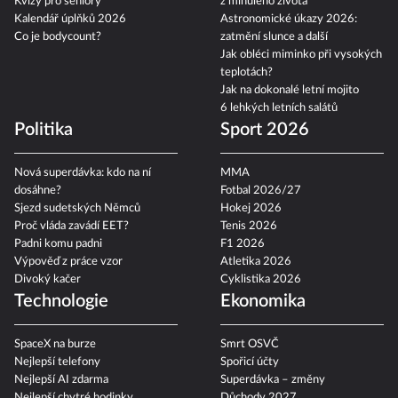
Kvízy pro seniory
z minulého života
Kalendář úplňků 2026
Astronomické úkazy 2026:
Co je bodycount?
zatmění slunce a další
Jak obléci miminko při vysokých
teplotách?
Jak na dokonalé letní mojito
6 lehkých letních salátů
Politika
Sport 2026
Nová superdávka: kdo na ní
MMA
dosáhne?
Fotbal 2026/27
Sjezd sudetských Němců
Hokej 2026
Proč vláda zavádí EET?
Tenis 2026
Padni komu padni
F1 2026
Výpověď z práce vzor
Atletika 2026
Divoký kačer
Cyklistika 2026
Technologie
Ekonomika
SpaceX na burze
Smrt OSVČ
Nejlepší telefony
Spořicí účty
Nejlepší AI zdarma
Superdávka – změny
Nejlepší chytré hodinky
Důchody 2027