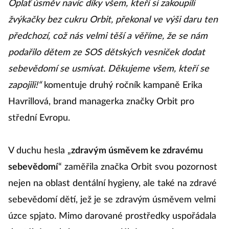
Oplať úsměv navíc díky všem, kteří si zakoupili
žvýkačky bez cukru Orbit, překonal ve výši daru ten
předchozí, což nás velmi těší a věříme, že se nám
podařilo dětem ze SOS dětských vesniček dodat
sebevědomí se usmívat. Děkujeme všem, kteří se
zapojili!“
komentuje druhý ročník kampaně Erika
Havrillová, brand managerka značky Orbit pro
střední Evropu.
V duchu hesla „
zdravým úsměvem ke zdravému
sebevědomí
“ zaměřila značka Orbit svou pozornost
nejen na oblast dentální hygieny, ale také na zdravé
sebevědomí dětí, jež je se zdravým úsměvem velmi
úzce spjato. Mimo darované prostředky uspořádala