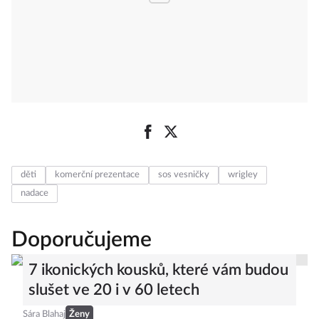
děti
komerční prezentace
sos vesničky
wrigley
nadace
Doporučujeme
7 ikonických kousků, které vám budou
slušet ve 20 i v 60 letech
Sára Blahaj
Ženy