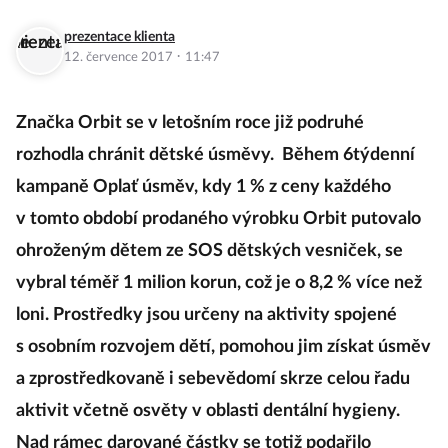
prezentace klienta
·
12. července 2017
11:47
Značka Orbit se v letošním roce již podruhé
rozhodla chránit dětské úsměvy. Během 6týdenní
kampaně Oplať úsměv, kdy 1 % z ceny každého
v tomto období prodaného výrobku Orbit putovalo
ohroženým dětem ze SOS dětských vesniček, se
vybral téměř 1 milion korun, což je o 8,2 % více než
loni. Prostředky jsou určeny na aktivity spojené
s osobním rozvojem dětí, pomohou jim získat úsměv
a zprostředkovaně i sebevědomí skrze celou řadu
aktivit včetně osvěty v oblasti dentální hygieny.
Nad rámec darované částky se totiž podařilo