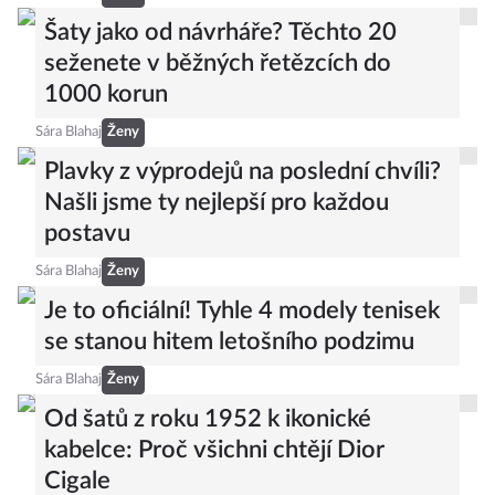
Šaty jako od návrháře? Těchto 20
seženete v běžných řetězcích do
1000 korun
Sára Blahaj
Ženy
Plavky z výprodejů na poslední chvíli?
Našli jsme ty nejlepší pro každou
postavu
Sára Blahaj
Ženy
Je to oficiální! Tyhle 4 modely tenisek
se stanou hitem letošního podzimu
Sára Blahaj
Ženy
Od šatů z roku 1952 k ikonické
kabelce: Proč všichni chtějí Dior
Cigale