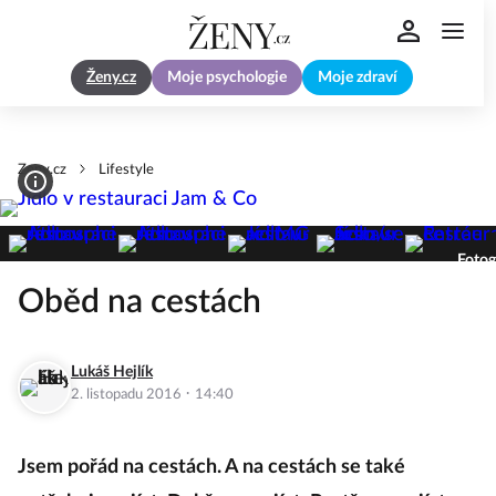
Ženy.cz
Moje psychologie
Moje zdraví
Zeny.cz
Lifestyle
Fotog
Oběd na cestách
Lukáš Hejlík
·
2. listopadu 2016
14:40
Jsem pořád na cestách. A na cestách se také