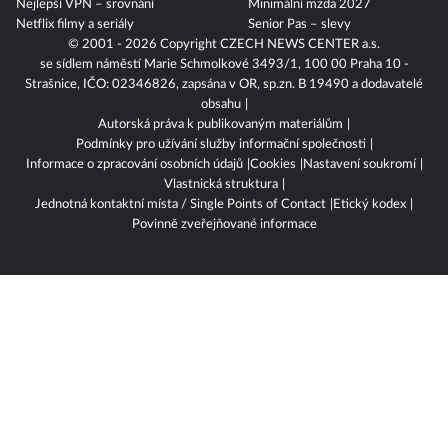
Nejlepší VPN – srovnání
Minimální mzda 2027
Netflix filmy a seriály
Senior Pas – slevy
© 2001 - 2026 Copyright
CZECH NEWS CENTER a.s.
se sídlem náměstí Marie Schmolkové 3493/1, 100 00 Praha 10 -
Strašnice, IČO: 02346826, zapsána v OR, sp.zn. B 19490 a dodavatelé
obsahu
Autorská práva k publikovaným materiálům
Podmínky pro užívání služby informační společnosti
Informace o zpracování osobních údajů
Cookies
Nastavení soukromí
Vlastnická struktura
Jednotná kontaktní místa / Single Points of Contact
Etický kodex
Povinně zveřejňované informace