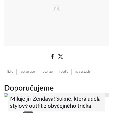
jídlo
restaurace
recenze
foodie
na cestách
Doporučujeme
Miluje ji i Zendaya! Sukně, která udělá
stylový outfit z obyčejného trička