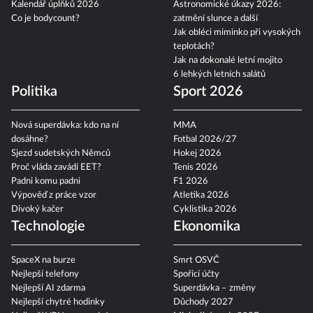
Kalendář úplňků 2026
Astronomické úkazy 2026:
Co je bodycount?
zatmění slunce a další
Jak obléci miminko při vysokých
teplotách?
Jak na dokonalé letní mojito
6 lehkých letních salátů
Politika
Sport 2026
Nová superdávka: kdo na ní
MMA
dosáhne?
Fotbal 2026/27
Sjezd sudetských Němců
Hokej 2026
Proč vláda zavádí EET?
Tenis 2026
Padni komu padni
F1 2026
Výpověď z práce vzor
Atletika 2026
Divoký kačer
Cyklistika 2026
Technologie
Ekonomika
SpaceX na burze
Smrt OSVČ
Nejlepší telefony
Spořicí účty
Nejlepší AI zdarma
Superdávka – změny
Nejlepší chytré hodinky
Důchody 2027