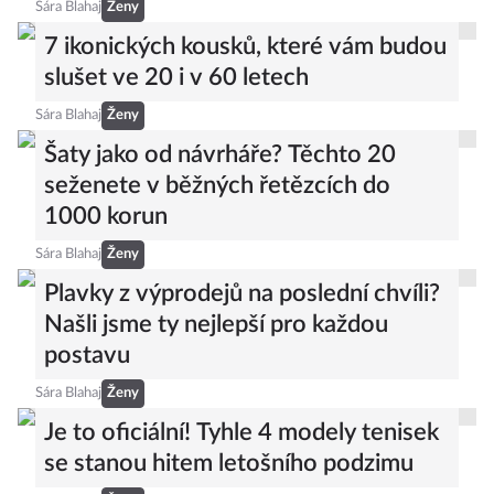
Sára Blahaj
Ženy
7 ikonických kousků, které vám budou
slušet ve 20 i v 60 letech
Sára Blahaj
Ženy
Šaty jako od návrháře? Těchto 20
seženete v běžných řetězcích do
1000 korun
Sára Blahaj
Ženy
Plavky z výprodejů na poslední chvíli?
Našli jsme ty nejlepší pro každou
postavu
Sára Blahaj
Ženy
Je to oficiální! Tyhle 4 modely tenisek
se stanou hitem letošního podzimu