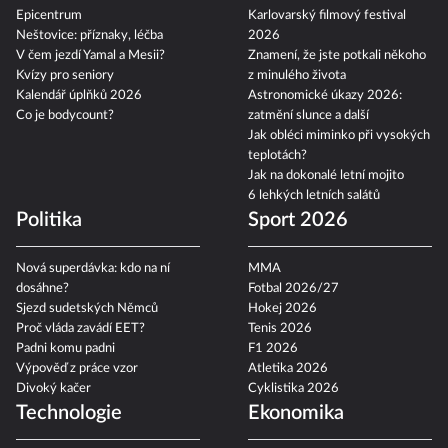
Epicentrum
Karlovarský filmový festival
Neštovice: příznaky, léčba
2026
V čem jezdí Yamal a Mesii?
Znamení, že jste potkali někoho
Kvízy pro seniory
z minulého života
Kalendář úplňků 2026
Astronomické úkazy 2026:
Co je bodycount?
zatmění slunce a další
Jak obléci miminko při vysokých
teplotách?
Jak na dokonalé letní mojito
6 lehkých letních salátů
Politika
Sport 2026
Nová superdávka: kdo na ní
MMA
dosáhne?
Fotbal 2026/27
Sjezd sudetských Němců
Hokej 2026
Proč vláda zavádí EET?
Tenis 2026
Padni komu padni
F1 2026
Výpověď z práce vzor
Atletika 2026
Divoký kačer
Cyklistika 2026
Technologie
Ekonomika