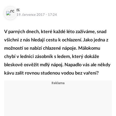
rc
·
19. července 2017
17:24
V parných dnech, které každé léto zažíváme, snad
všichni z nás hledají cestu k ochlazení. Jako jedna z
možností se nabízí chlazené nápoje. Málokomu
chybí v lednici zásobník s ledem, který dokáže
bleskově osvěžit mdlý nápoj. Napadlo vás ale někdy
kávu zalít rovnou studenou vodou bez vaření?