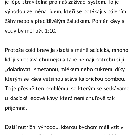
je lépe stravitelná pro náš zažívací systém. To je
výhodou zejména lidem, kteří se potýkají s pálením
žáhy nebo s přecitlivělým žaludkem. Poměr kávy a
vody by měl být 1:10.
Protože cold brew je sladší a méně acidická, mnoho
lidí ji shledává chutnější a také nemají potřebu si ji
„dolaďovat“ smetanou, mlékem nebo cukrem, díky
kterým se káva většinou stává kalorickou bombou.
To je přesně ten problému, se kterým se setkáváme
u klasické ledové kávy, která není chuťově tak
příjemná.
Další nutriční výhodou, kterou bychom měli vzít v