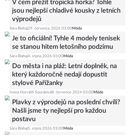
V čem přežít tropická horka? Tohle
jsou nejlepší chladivé kousky z letních
výprodejů
Sára Blahaj
29. července 2026 03:00
Móda
Je to oficiální! Tyhle 4 modely tenisek
se stanou hitem letošního podzimu
Sára Blahaj
4. srpna 2026 03:00
Móda
Do města i na pláž: Letní doplněk, na
který každoročně nedají dopustit
stylové Pařížanky
Ivona Horváth Souralová
8. července 2024 03:00
Móda
Plavky z výprodejů na poslední chvíli?
Našli jsme ty nejlepší pro každou
postavu
Sára Blahaj
5. srpna 2026 03:00
Móda