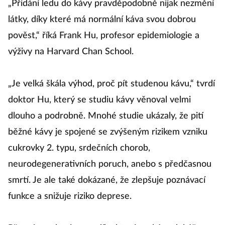
„Přidání ledu do kávy pravděpodobně nijak nezmění
látky, díky které má normální káva svou dobrou
pověst,“ říká Frank Hu, profesor epidemiologie a
výživy na Harvard Chan School.
„Je velká škála výhod, proč pít studenou kávu,“ tvrdí
doktor Hu, který se studiu kávy věnoval velmi
dlouho a podrobně. Mnohé studie ukázaly, že pití
běžné kávy je spojené se zvýšeným rizikem vzniku
cukrovky 2. typu, srdečních chorob,
neurodegenerativních poruch, anebo s předčasnou
smrtí. Je ale také dokázané, že zlepšuje poznávací
funkce a snižuje riziko deprese.