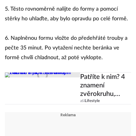
5. Těsto rovnoměrně nalijte do formy a pomocí
stěrky ho uhlaďte, aby bylo opravdu po celé formě.
6. Naplněnou formu vložte do předehřáté trouby a
pečte 35 minut. Po vytažení nechte beránka ve
formě chvíli chladnout, až poté vyklopte.
Patříte k nim? 4
znamení
zvěrokruhu,
která milují
aši
Lifestyle
tradice a jsou
staromódní