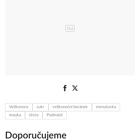
Velikonoce
cukr
velikonoční beránek
menutovka
mouka
těsto
Podmáslí
Doporučujeme