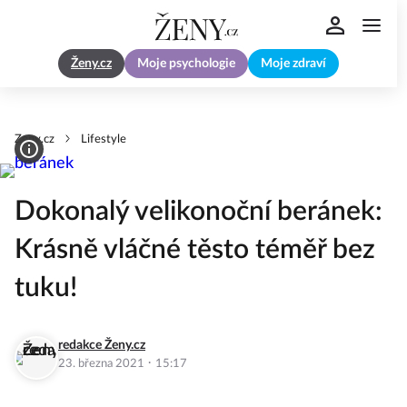
Ženy.cz
Moje psychologie
Moje zdraví
Zeny.cz
Lifestyle
Dokonalý velikonoční beránek:
Krásně vláčné těsto téměř bez
tuku!
redakce Ženy.cz
·
23. března 2021
15:17