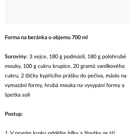
Forma na beránka o objemu 700 ml
Suroviny
: 3 vejce, 180 g podmáslí, 180 g polohrubé
mouky, 100 g cukru krupice, 20 gramů vanilkového
cukru, 2 lžičky kypřícího prášku do pečiva, máslo na
vymazání formy, hrubá mouka na vysypání formy a
špetka soli
Postup
:
1. V prvním kroku oddělte bílky a žloutky ze tří