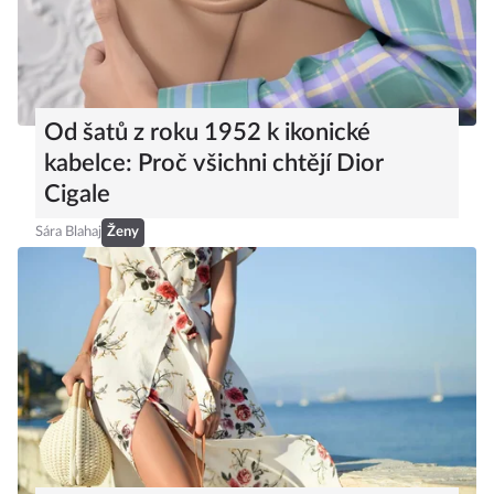
Od šatů z roku 1952 k ikonické
kabelce: Proč všichni chtějí Dior
Cigale
Sára Blahaj
Ženy