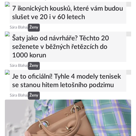
7 ikonických kousků, které vám budou
slušet ve 20 i v 60 letech
Sára Blahaj
Ženy
Šaty jako od návrháře? Těchto 20
seženete v běžných řetězcích do
1000 korun
Sára Blahaj
Ženy
Je to oficiální! Tyhle 4 modely tenisek
se stanou hitem letošního podzimu
Sára Blahaj
Ženy