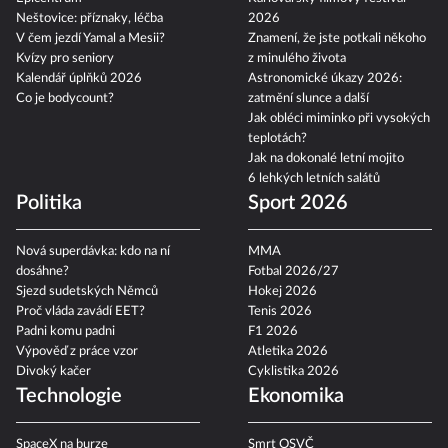
Neštovice: příznaky, léčba
2026
V čem jezdí Yamal a Mesii?
Znamení, že jste potkali někoho
Kvízy pro seniory
z minulého života
Kalendář úplňků 2026
Astronomické úkazy 2026:
Co je bodycount?
zatmění slunce a další
Jak obléci miminko při vysokých
teplotách?
Jak na dokonalé letní mojito
6 lehkých letních salátů
Politika
Sport 2026
Nová superdávka: kdo na ní
MMA
dosáhne?
Fotbal 2026/27
Sjezd sudetských Němců
Hokej 2026
Proč vláda zavádí EET?
Tenis 2026
Padni komu padni
F1 2026
Výpověď z práce vzor
Atletika 2026
Divoký kačer
Cyklistika 2026
Technologie
Ekonomika
SpaceX na burze
Smrt OSVČ