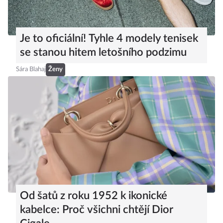
Je to oficiální! Tyhle 4 modely tenisek
se stanou hitem letošního podzimu
Sára Blahaj
Ženy
Od šatů z roku 1952 k ikonické
kabelce: Proč všichni chtějí Dior