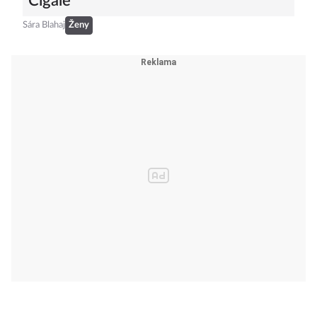
Cigale
Sára Blahaj
Ženy