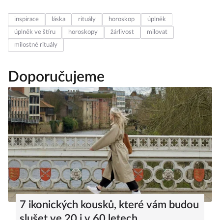
inspirace
láska
rituály
horoskop
úplněk
úplněk ve štíru
horoskopy
žárlivost
milovat
milostné rituály
Doporučujeme
7 ikonických kousků, které vám budou
slušet ve 20 i v 60 letech