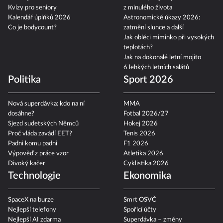
Kvízy pro seniory
z minulého života
Kalendář úplňků 2026
Astronomické úkazy 2026:
Co je bodycount?
zatmění slunce a další
Jak obléci miminko při vysokých
teplotách?
Jak na dokonalé letní mojito
6 lehkých letních salátů
Politika
Sport 2026
Nová superdávka: kdo na ní
MMA
dosáhne?
Fotbal 2026/27
Sjezd sudetských Němců
Hokej 2026
Proč vláda zavádí EET?
Tenis 2026
Padni komu padni
F1 2026
Výpověď z práce vzor
Atletika 2026
Divoký kačer
Cyklistika 2026
Technologie
Ekonomika
SpaceX na burze
Smrt OSVČ
Nejlepší telefony
Spořicí účty
Nejlepší AI zdarma
Superdávka – změny