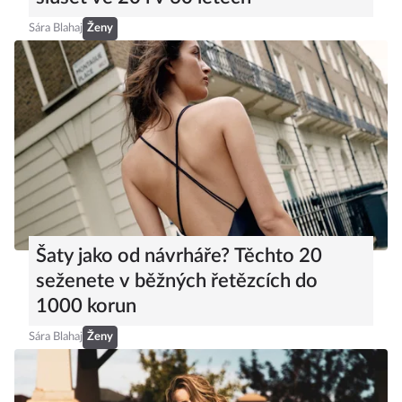
Sára Blahaj
Ženy
Šaty jako od návrháře? Těchto 20
seženete v běžných řetězcích do
1000 korun
Sára Blahaj
Ženy