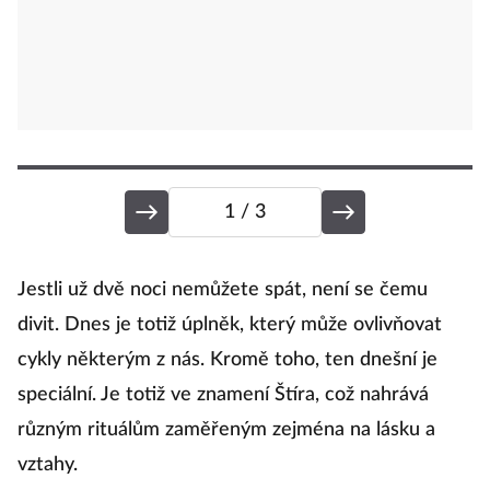
1
/ 3
E
Jestli už dvě noci nemůžete spát, není se čemu
divit. Dnes je totiž úplněk, který může ovlivňovat
cykly některým z nás. Kromě toho, ten dnešní je
Zá
speciální. Je totiž ve znamení Štíra, což nahrává
různým rituálům zaměřeným zejména na lásku a
V
vztahy.