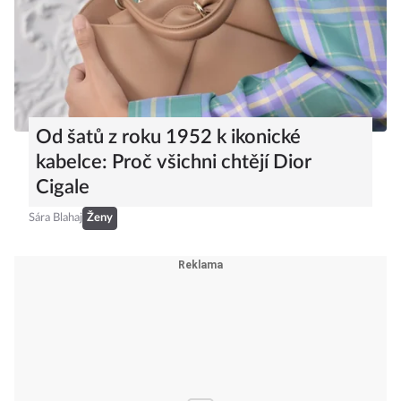
Od šatů z roku 1952 k ikonické
kabelce: Proč všichni chtějí Dior
Cigale
Sára Blahaj
Ženy