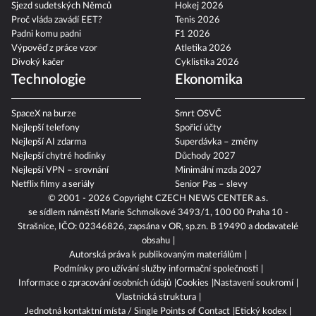
Sjezd sudetských Němců
Hokej 2026
Proč vláda zavádí EET?
Tenis 2026
Padni komu padni
F1 2026
Výpověď z práce vzor
Atletika 2026
Divoký kačer
Cyklistika 2026
Technologie
Ekonomika
SpaceX na burze
Smrt OSVČ
Nejlepší telefony
Spořicí účty
Nejlepší AI zdarma
Superdávka – změny
Nejlepší chytré hodinky
Důchody 2027
Nejlepší VPN – srovnání
Minimální mzda 2027
Netflix filmy a seriály
Senior Pas – slevy
© 2001 - 2026 Copyright
CZECH NEWS CENTER a.s.
se sídlem náměstí Marie Schmolkové 3493/1, 100 00 Praha 10 -
Strašnice, IČO: 02346826, zapsána v OR, sp.zn. B 19490 a dodavatelé
obsahu
Autorská práva k publikovaným materiálům
Podmínky pro užívání služby informační společnosti
Informace o zpracování osobních údajů
Cookies
Nastavení soukromí
Vlastnická struktura
Jednotná kontaktní místa / Single Points of Contact
Etický kodex