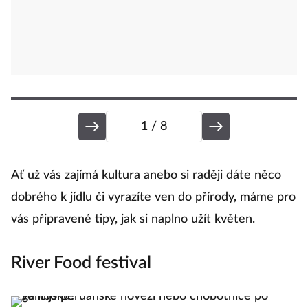
1
/ 8
B
Ať už vás zajímá kultura anebo si raději dáte něco
dobrého k jídlu či vyrazíte ven do přírody, máme pro
vás připravené tipy, jak si naplno užít květen.
Bu
Fa
River Food festival
Ne
k