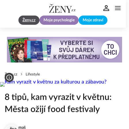
Ženy.cz
Moje psychologie
Moje zdraví
Zeny.cz
Lifestyle
8 tipů, kam vyrazit v květnu:
Města ožijí food festivaly
maš