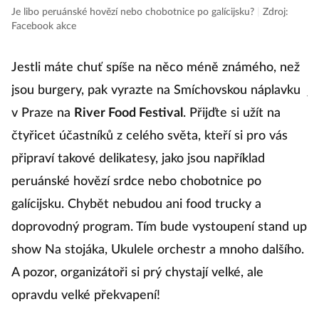
Je libo peruánské hovězí nebo chobotnice po galícijsku?
|
Zdroj:
re
Facebook akce
h
Jestli máte chuť spíše na něco méně známého, než
ob
jsou burgery, pak vyrazte na Smíchovskou náplavku
j
v Praze na
River Food Festival
. Přijďte si užít na
V
čtyřicet účastníků z celého světa, kteří si pro vás
ne
připraví takové delikatesy, jako jsou například
po
peruánské hovězí srdce nebo chobotnice po
ne
galícijsku. Chybět nebudou ani food trucky a
n
doprovodný program. Tím bude vystoupení stand up
show Na stojáka, Ukulele orchestr a mnoho dalšího.
K
A pozor, organizátoři si prý chystají velké, ale
opravdu velké překvapení!
K