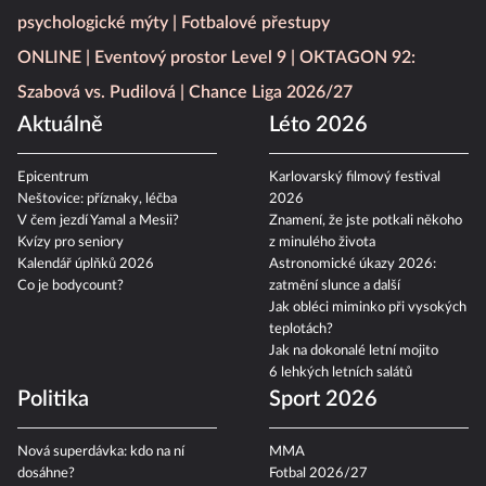
psychologické mýty
Fotbalové přestupy
ONLINE
Eventový prostor Level 9
OKTAGON 92:
Szabová vs. Pudilová
Chance Liga 2026/27
Aktuálně
Léto 2026
Epicentrum
Karlovarský filmový festival
Neštovice: příznaky, léčba
2026
V čem jezdí Yamal a Mesii?
Znamení, že jste potkali někoho
Kvízy pro seniory
z minulého života
Kalendář úplňků 2026
Astronomické úkazy 2026:
Co je bodycount?
zatmění slunce a další
Jak obléci miminko při vysokých
teplotách?
Jak na dokonalé letní mojito
6 lehkých letních salátů
Politika
Sport 2026
Nová superdávka: kdo na ní
MMA
dosáhne?
Fotbal 2026/27