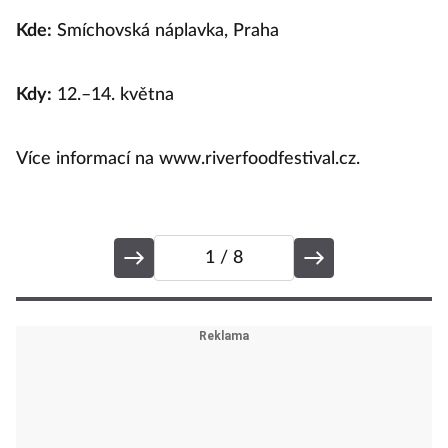
Kde:
Smíchovská náplavka, Praha
V
Kdy:
12.–14. května
Více informací na www.riverfoodfestival.cz.
1
/ 8