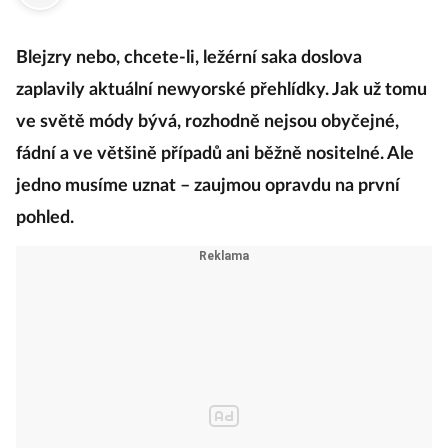
·
13. září 2017
15:25
Blejzry nebo, chcete-li, ležérní saka doslova
zaplavily aktuální newyorské přehlídky. Jak už tomu
ve světě módy bývá, rozhodně nejsou obyčejné,
fádní a ve většině případů ani běžně nositelné. Ale
jedno musíme uznat – zaujmou opravdu na první
pohled.