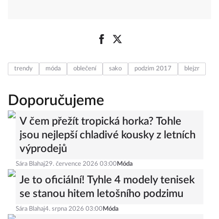
trendy
móda
oblečení
sako
podzim 2017
blejzr
Doporučujeme
V čem přežít tropická horka? Tohle
jsou nejlepší chladivé kousky z letních
výprodejů
Sára Blahaj
29. července 2026 03:00
Móda
Je to oficiální! Tyhle 4 modely tenisek
se stanou hitem letošního podzimu
Sára Blahaj
4. srpna 2026 03:00
Móda