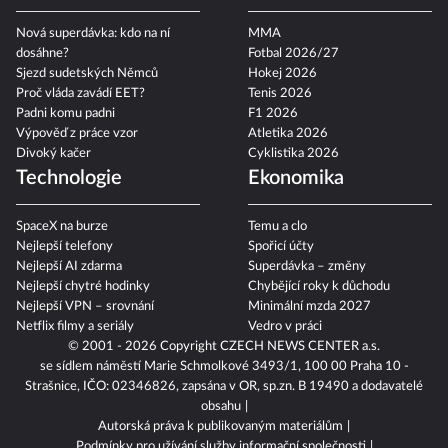
Politika
Sport 2026
Nová superdávka: kdo na ní
MMA
dosáhne?
Fotbal 2026/27
Sjezd sudetských Němců
Hokej 2026
Proč vláda zavádí EET?
Tenis 2026
Padni komu padni
F1 2026
Výpověď z práce vzor
Atletika 2026
Divoký kačer
Cyklistika 2026
Technologie
Ekonomika
SpaceX na burze
Temu a clo
Nejlepší telefony
Spořicí účty
Nejlepší AI zdarma
Superdávka – změny
Nejlepší chytré hodinky
Chybějící roky k důchodu
Nejlepší VPN – srovnání
Minimální mzda 2027
Netflix filmy a seriály
Vedro v práci
© 2001 - 2026 Copyright
CZECH NEWS CENTER a.s.
se sídlem náměstí Marie Schmolkové 3493/1, 100 00 Praha 10 -
Strašnice, IČO: 02346826, zapsána v OR, sp.zn. B 19490 a dodavatelé
obsahu
Autorská práva k publikovaným materiálům