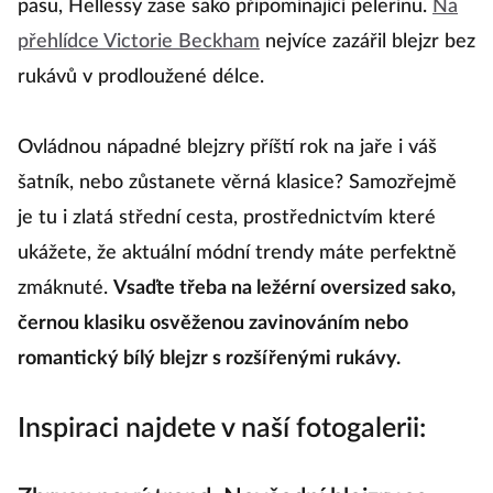
pasu, Hellessy zase sako připomínající pelerínu.
Na
přehlídce Victorie Beckham
nejvíce zazářil blejzr bez
rukávů v prodloužené délce.
Ovládnou nápadné blejzry příští rok na jaře i váš
šatník, nebo zůstanete věrná klasice? Samozřejmě
je tu i zlatá střední cesta, prostřednictvím které
ukážete, že aktuální módní trendy máte perfektně
zmáknuté.
Vsaďte třeba na ležérní oversized sako,
černou klasiku osvěženou zavinováním nebo
romantický bílý blejzr s rozšířenými rukávy.
Inspiraci najdete v naší fotogalerii: