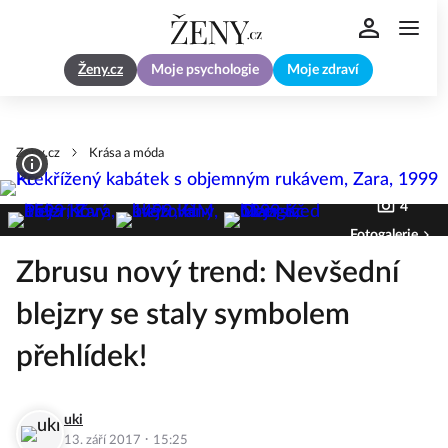
Ženy.cz
Moje psychologie
Moje zdraví
Zeny.cz
Krása a móda
4
Fotogalerie
Zbrusu nový trend: Nevšední
blejzry se staly symbolem
přehlídek!
uki