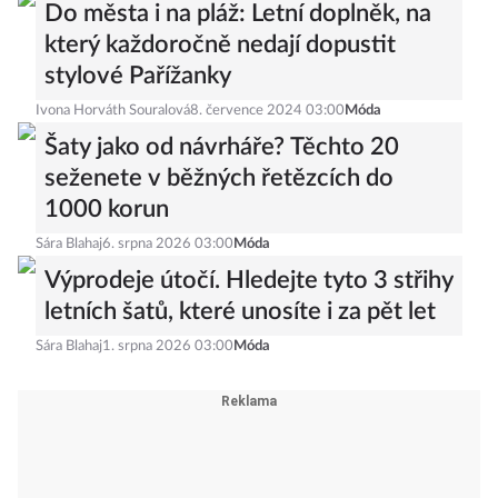
Do města i na pláž: Letní doplněk, na
který každoročně nedají dopustit
stylové Pařížanky
Ivona Horváth Souralová
8. července 2024 03:00
Móda
Šaty jako od návrháře? Těchto 20
seženete v běžných řetězcích do
1000 korun
Sára Blahaj
6. srpna 2026 03:00
Móda
Výprodeje útočí. Hledejte tyto 3 střihy
letních šatů, které unosíte i za pět let
Sára Blahaj
1. srpna 2026 03:00
Móda