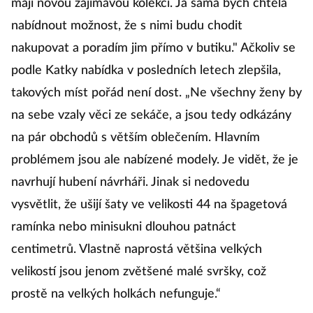
mají novou zajímavou kolekci. Já sama bych chtěla
nabídnout možnost, že s nimi budu chodit
nakupovat a poradím jim přímo v butiku." Ačkoliv se
podle Katky nabídka v posledních letech zlepšila,
takových míst pořád není dost. „Ne všechny ženy by
na sebe vzaly věci ze sekáče, a jsou tedy odkázány
na pár obchodů s větším oblečením. Hlavním
problémem jsou ale nabízené modely. Je vidět, že je
navrhují hubení návrháři. Jinak si nedovedu
vysvětlit, že ušijí šaty ve velikosti 44 na špagetová
ramínka nebo minisukni dlouhou patnáct
centimetrů. Vlastně naprostá většina velkých
velikostí jsou jenom zvětšené malé svršky, což
prostě na velkých holkách nefunguje.“