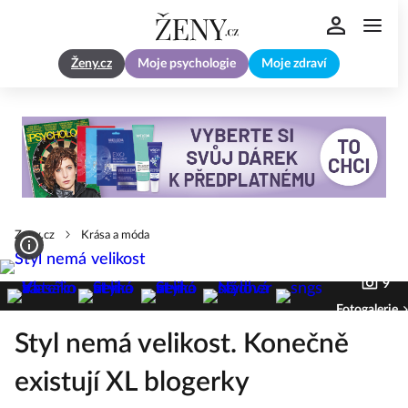
Ženy.cz
Moje psychologie
Moje zdraví
Zeny.cz
Krása a móda
9
Fotogalerie
Styl nemá velikost. Konečně
existují XL blogerky