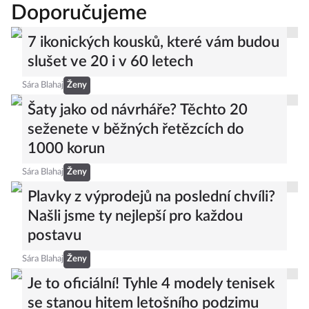
Doporučujeme
7 ikonických kousků, které vám budou
slušet ve 20 i v 60 letech
Sára Blahaj
Ženy
Šaty jako od návrháře? Těchto 20
seženete v běžných řetězcích do
1000 korun
Sára Blahaj
Ženy
Plavky z výprodejů na poslední chvíli?
Našli jsme ty nejlepší pro každou
postavu
Sára Blahaj
Ženy
Je to oficiální! Tyhle 4 modely tenisek
se stanou hitem letošního podzimu