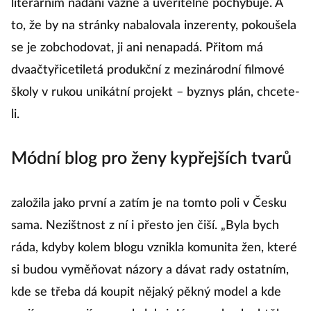
literárním nadání vážně a uvěřitelně pochybuje. A
to, že by na stránky nabalovala inzerenty, pokoušela
se je zobchodovat, ji ani nenapadá. Přitom má
dvaačtyřicetiletá produkční z mezinárodní filmové
školy v rukou unikátní projekt – byznys plán, chcete-
li.
Módní blog pro ženy kypřejších tvarů
založila jako první a zatím je na tomto poli v Česku
sama. Nezištnost z ní i přesto jen čiší. „Byla bych
ráda, kdyby kolem blogu vznikla komunita žen, které
si budou vyměňovat názory a dávat rady ostatním,
kde se třeba dá koupit nějaký pěkný model a kde