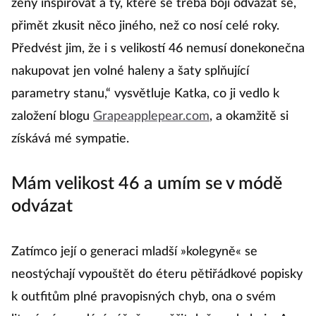
ženy inspirovat a ty, které se třeba bojí odvázat se,
přimět zkusit něco jiného, než co nosí celé roky.
Předvést jim, že i s velikostí 46 nemusí donekonečna
nakupovat jen volné haleny a šaty splňující
parametry stanu,“ vysvětluje Katka, co ji vedlo k
založení blogu
Grapeapplepear.com
, a okamžitě si
získává mé sympatie.
Mám velikost 46 a umím se v módě
odvázat
Zatímco její o generaci mladší »kolegyně« se
neostýchají vypouštět do éteru pětiřádkové popisky
k outfitům plné pravopisných chyb, ona o svém