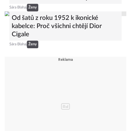
Sára Blahaj
Ženy
Od šatů z roku 1952 k ikonické
kabelce: Proč všichni chtějí Dior
Cigale
Sára Blahaj
Ženy