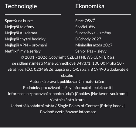
Technologie
Ekonomika
SpaceX na burze
Smrt OSVČ
Nejlepší telefony
Spořicí účty
Nejlepší AI zdarma
Superdávka – změny
Nejlepší chytré hodinky
Důchody 2027
Nejlepší VPN – srovnání
Minimální mzda 2027
Netflix filmy a seriály
Senior Pas – slevy
© 2001 - 2026 Copyright
CZECH NEWS CENTER a.s.
se sídlem náměstí Marie Schmolkové 3493/1, 100 00 Praha 10 -
Strašnice, IČO: 02346826, zapsána v OR, sp.zn. B 19490 a dodavatelé
obsahu
Autorská práva k publikovaným materiálům
Podmínky pro užívání služby informační společnosti
Informace o zpracování osobních údajů
Cookies
Nastavení soukromí
Vlastnická struktura
Jednotná kontaktní místa / Single Points of Contact
Etický kodex
Povinně zveřejňované informace