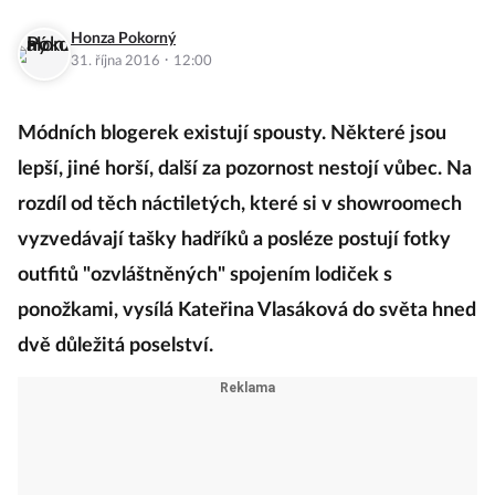
Honza Pokorný
·
31. října 2016
12:00
Módních blogerek existují spousty. Některé jsou
lepší, jiné horší, další za pozornost nestojí vůbec. Na
rozdíl od těch náctiletých, které si v showroomech
vyzvedávají tašky hadříků a posléze postují fotky
outfitů "ozvláštněných" spojením lodiček s
ponožkami, vysílá Kateřina Vlasáková do světa hned
dvě důležitá poselství.