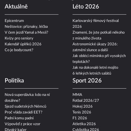
Aktuálně
Léto 2026
Epicentrum
Karlovarský filmový festival
Neštovice: příznaky, léčba
2026
V čem jezdí Yamal a Mesii?
Znamení, že jste potkali někoho
Kvízy pro seniory
z minulého života
Kalendář úplňků 2026
Astronomické úkazy 2026:
Co je bodycount?
zatmění slunce a další
Jak obléci miminko při vysokých
teplotách?
Jak na dokonalé letní mojito
6 lehkých letních salátů
Politika
Sport 2026
Nová superdávka: kdo na ní
MMA
dosáhne?
Fotbal 2026/27
Sjezd sudetských Němců
Hokej 2026
Proč vláda zavádí EET?
Tenis 2026
Padni komu padni
F1 2026
Výpověď z práce vzor
Atletika 2026
Divoký kačer
Cyklistika 2026