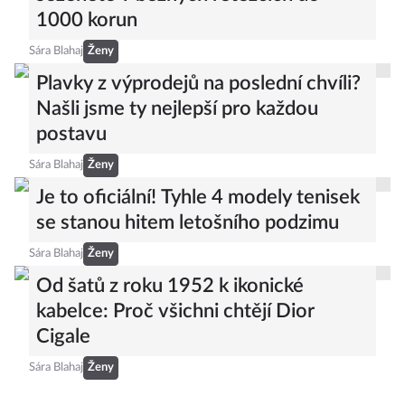
seženete v běžných řetězcích do
1000 korun
Sára Blahaj
Ženy
Plavky z výprodejů na poslední chvíli?
Našli jsme ty nejlepší pro každou
postavu
Sára Blahaj
Ženy
Je to oficiální! Tyhle 4 modely tenisek
se stanou hitem letošního podzimu
Sára Blahaj
Ženy
Od šatů z roku 1952 k ikonické
kabelce: Proč všichni chtějí Dior
Cigale
Sára Blahaj
Ženy