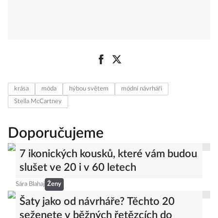
krása
móda
hýbou světem
módní návrháři
Stella McCartney
Doporučujeme
7 ikonických kousků, které vám budou
slušet ve 20 i v 60 letech
Sára Blahaj
Ženy
Šaty jako od návrháře? Těchto 20