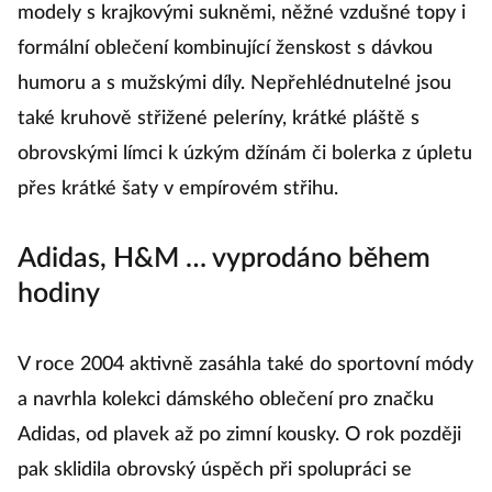
modely s krajkovými sukněmi, něžné vzdušné topy i
formální oblečení kombinující ženskost s dávkou
humoru a s mužskými díly. Nepřehlédnutelné jsou
také kruhově střižené peleríny, krátké pláště s
obrovskými límci k úzkým džínám či bolerka z úpletu
přes krátké šaty v empírovém střihu.
Adidas, H&M … vyprodáno během
hodiny
V roce 2004 aktivně zasáhla také do sportovní módy
a navrhla kolekci dámského oblečení pro značku
Adidas, od plavek až po zimní kousky. O rok později
pak sklidila obrovský úspěch při spolupráci se