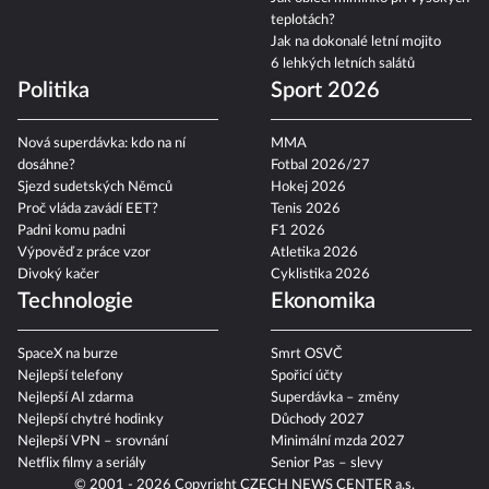
Jak obléci miminko při vysokých
teplotách?
Jak na dokonalé letní mojito
6 lehkých letních salátů
Politika
Sport 2026
Nová superdávka: kdo na ní
MMA
dosáhne?
Fotbal 2026/27
Sjezd sudetských Němců
Hokej 2026
Proč vláda zavádí EET?
Tenis 2026
Padni komu padni
F1 2026
Výpověď z práce vzor
Atletika 2026
Divoký kačer
Cyklistika 2026
Technologie
Ekonomika
SpaceX na burze
Smrt OSVČ
Nejlepší telefony
Spořicí účty
Nejlepší AI zdarma
Superdávka – změny
Nejlepší chytré hodinky
Důchody 2027
Nejlepší VPN – srovnání
Minimální mzda 2027
Netflix filmy a seriály
Senior Pas – slevy