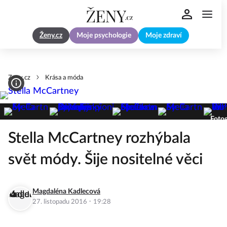
Ženy.cz
Moje psychologie
Moje zdraví
Zeny.cz
Krása a móda
Fotog
Stella McCartney rozhýbala
svět módy. Šije nositelné věci
Magdaléna Kadlecová
·
27. listopadu 2016
19:28