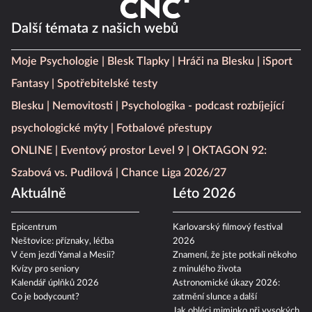
Další témata z našich webů
Moje Psychologie
Blesk Tlapky
Hráči na Blesku
iSport
Fantasy
Spotřebitelské testy
Blesku
Nemovitosti
Psychologika - podcast rozbíjející
psychologické mýty
Fotbalové přestupy
ONLINE
Eventový prostor Level 9
OKTAGON 92:
Szabová vs. Pudilová
Chance Liga 2026/27
Aktuálně
Léto 2026
Epicentrum
Karlovarský filmový festival
Neštovice: příznaky, léčba
2026
V čem jezdí Yamal a Mesii?
Znamení, že jste potkali někoho
Kvízy pro seniory
z minulého života
Kalendář úplňků 2026
Astronomické úkazy 2026:
Co je bodycount?
zatmění slunce a další