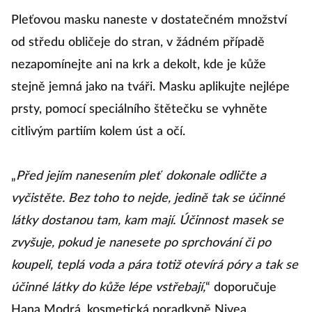
Pleťovou masku naneste v dostatečném množství
od středu obličeje do stran, v žádném případě
nezapomínejte ani na krk a dekolt, kde je kůže
stejně jemná jako na tváři. Masku aplikujte nejlépe
prsty, pomocí speciálního štětečku se vyhněte
citlivým partiím kolem úst a očí.
„
Před jejím nanesením pleť
dokonale odličte a
vyčistěte. Bez toho to nejde, jedině tak se účinné
látky dostanou tam, kam mají. Účinnost masek se
zvyšuje, pokud je nanesete po sprchování či po
koupeli, teplá voda a pára totiž otevírá póry a tak se
účinné látky do kůže lépe vstřebají,
“ doporučuje
Hana Modrá, kosmetická poradkyně Nivea.