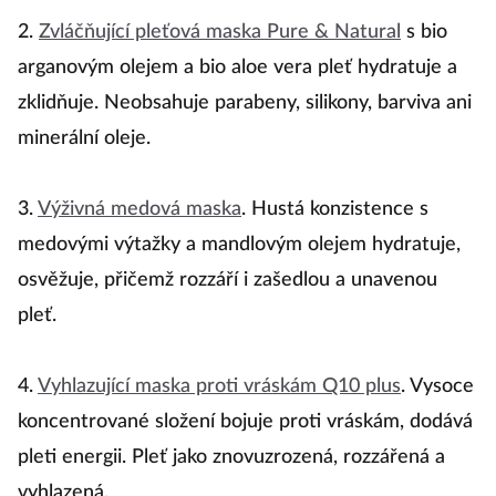
2.
Zvláčňující pleťová maska Pure & Natural
s bio
arganovým olejem a bio aloe vera pleť hydratuje a
zklidňuje. Neobsahuje parabeny, silikony, barviva ani
minerální oleje.
3.
Výživná medová maska
. Hustá konzistence s
medovými výtažky a mandlovým olejem hydratuje,
osvěžuje, přičemž rozzáří i zašedlou a unavenou
pleť.
4.
Vyhlazující maska proti vráskám Q10 plus
. Vysoce
koncentrované složení bojuje proti vráskám, dodává
pleti energii. Pleť jako znovuzrozená, rozzářená a
vyhlazená.