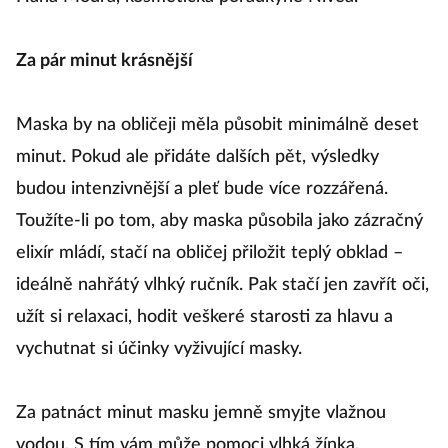
Za pár minut krásnější
Maska by na obličeji měla působit minimálně deset
minut. Pokud ale přidáte dalších pět, výsledky
budou intenzivnější a pleť bude více rozzářená.
Toužíte-li po tom, aby maska působila jako zázračný
elixír mládí, stačí na obličej přiložit teplý obklad –
ideálně nahřátý vlhký ručník. Pak stačí jen zavřít oči,
užít si relaxaci, hodit veškeré starosti za hlavu a
vychutnat si účinky vyživující masky.
Za patnáct minut masku jemně smyjte vlažnou
vodou. S tím vám může pomoci vlhká žínka,