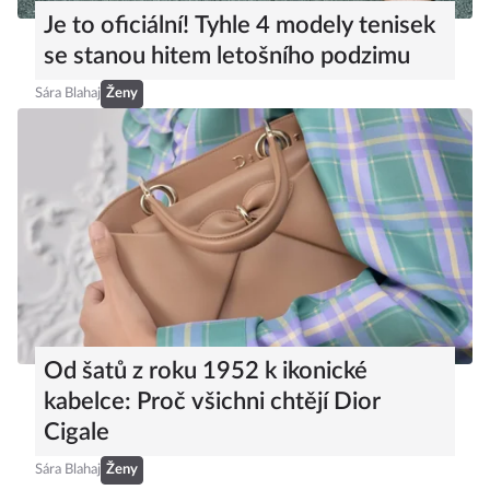
Je to oficiální! Tyhle 4 modely tenisek
se stanou hitem letošního podzimu
Sára Blahaj
Ženy
Od šatů z roku 1952 k ikonické
kabelce: Proč všichni chtějí Dior
Cigale
Sára Blahaj
Ženy