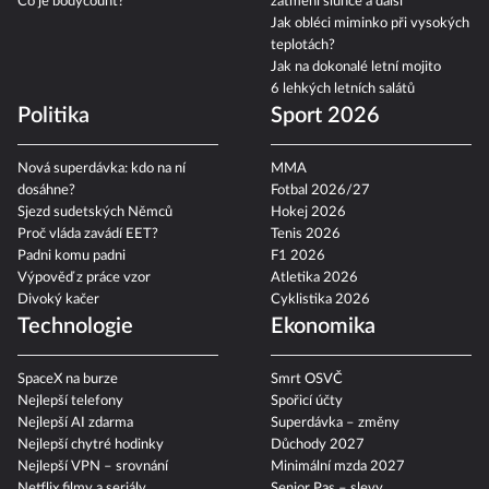
Co je bodycount?
zatmění slunce a další
Jak obléci miminko při vysokých
teplotách?
Jak na dokonalé letní mojito
6 lehkých letních salátů
Politika
Sport 2026
Nová superdávka: kdo na ní
MMA
dosáhne?
Fotbal 2026/27
Sjezd sudetských Němců
Hokej 2026
Proč vláda zavádí EET?
Tenis 2026
Padni komu padni
F1 2026
Výpověď z práce vzor
Atletika 2026
Divoký kačer
Cyklistika 2026
Technologie
Ekonomika
SpaceX na burze
Smrt OSVČ
Nejlepší telefony
Spořicí účty
Nejlepší AI zdarma
Superdávka – změny
Nejlepší chytré hodinky
Důchody 2027
Nejlepší VPN – srovnání
Minimální mzda 2027
Netflix filmy a seriály
Senior Pas – slevy