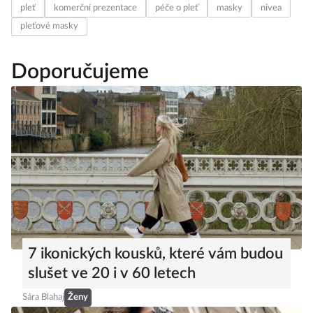
pleť
komerční prezentace
péče o pleť
masky
nivea
pleťové masky
Doporučujeme
7 ikonických kousků, které vám budou
slušet ve 20 i v 60 letech
Sára Blahaj
Ženy