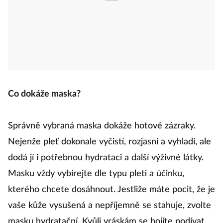
Co dokáže maska?
Správně vybraná maska dokáže hotové zázraky.
Nejenže pleť dokonale vyčistí, rozjasní a vyhladí, ale
dodá jí i potřebnou hydrataci a další výživné látky.
Masku vždy vybírejte dle typu pleti a účinku,
kterého chcete dosáhnout. Jestliže máte pocit, že je
vaše kůže vysušená a nepříjemně se stahuje, zvolte
masku hydratační. Kvůli vráskám se bojíte podívat