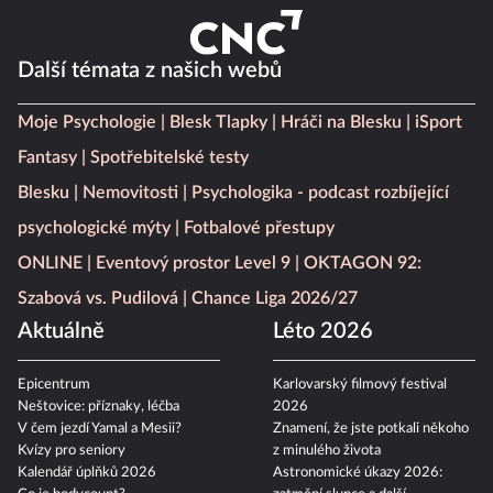
Další témata z našich webů
Moje Psychologie
Blesk Tlapky
Hráči na Blesku
iSport
Fantasy
Spotřebitelské testy
Blesku
Nemovitosti
Psychologika - podcast rozbíjející
psychologické mýty
Fotbalové přestupy
ONLINE
Eventový prostor Level 9
OKTAGON 92:
Szabová vs. Pudilová
Chance Liga 2026/27
Aktuálně
Léto 2026
Epicentrum
Karlovarský filmový festival
Neštovice: příznaky, léčba
2026
V čem jezdí Yamal a Mesii?
Znamení, že jste potkali někoho
Kvízy pro seniory
z minulého života
Kalendář úplňků 2026
Astronomické úkazy 2026: