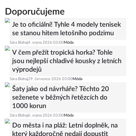
Doporučujeme
Je to oficiální! Tyhle 4 modely tenisek
se stanou hitem letošního podzimu
Sára Blahaj
4. srpna 2026 03:00
Móda
V čem přežít tropická horka? Tohle
jsou nejlepší chladivé kousky z letních
výprodejů
Sára Blahaj
29. července 2026 03:00
Móda
Šaty jako od návrháře? Těchto 20
seženete v běžných řetězcích do
1000 korun
Sára Blahaj
6. srpna 2026 03:00
Móda
Do města i na pláž: Letní doplněk, na
který každoročně nedají dopustit