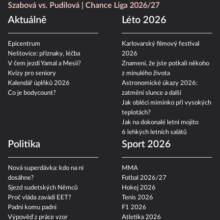
Szabová vs. Pudilová
Chance Liga 2026/27
Aktuálně
Léto 2026
Epicentrum
Karlovarský filmový festival
Neštovice: příznaky, léčba
2026
V čem jezdí Yamal a Mesii?
Znamení, že jste potkali někoho
Kvízy pro seniory
z minulého života
Kalendář úplňků 2026
Astronomické úkazy 2026:
Co je bodycount?
zatmění slunce a další
Jak obléci miminko při vysokých
teplotách?
Jak na dokonalé letní mojito
6 lehkých letních salátů
Politika
Sport 2026
Nová superdávka: kdo na ní
MMA
dosáhne?
Fotbal 2026/27
Sjezd sudetských Němců
Hokej 2026
Proč vláda zavádí EET?
Tenis 2026
Padni komu padni
F1 2026
Výpověď z práce vzor
Atletika 2026