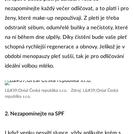
nezapomínejte každý večer odličovat, a to platí i pro
ženy, které make-up nepoužívají. Z pleti je třeba
odstranit sébum, odumřelé buňky a nečistoty, které
na ní během dne ulpěly. Díky čistění bude vaše pleť
schopná rychlejší regenerace a obnovy. Jelikož je v
období menopauzy pleť sušší, tak je pro odličování
ideální volbou mléko.
L&#39;Oréal Česká republika s.r.o.
|
Zdroj: L&#39;Oréal Česká
republika s.r.o.
2. Nezapomínejte na SPF
I když venku nesvítí slunce, vždy aplikujte krém s