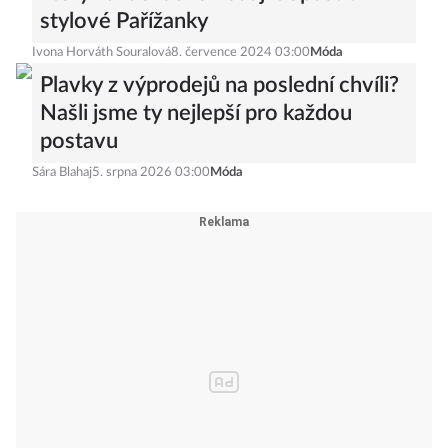
stylové Pařížanky
Ivona Horváth Souralová
8. července 2024 03:00
Móda
Plavky z výprodejů na poslední chvíli?
Našli jsme ty nejlepší pro každou
postavu
Sára Blahaj
5. srpna 2026 03:00
Móda