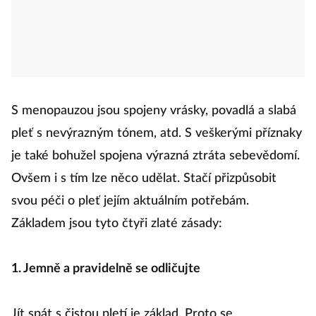
S menopauzou jsou spojeny vrásky, povadlá a slabá
pleť s nevýrazným tónem, atd. S veškerými příznaky
je také bohužel spojena výrazná ztráta sebevědomí.
Ovšem i s tím lze něco udělat. Stačí přizpůsobit
svou péči o pleť jejím aktuálním potřebám.
Základem jsou tyto čtyři zlaté zásady:
1. Jemně a pravidelně se odličujte
Jít spát s čistou pletí je základ. Proto se