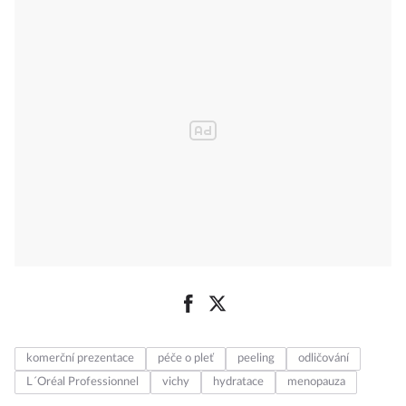
komerční prezentace
péče o pleť
peeling
odličování
L´Oréal Professionnel
vichy
hydratace
menopauza