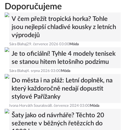
Doporučujeme
V čem přežít tropická horka? Tohle
jsou nejlepší chladivé kousky z letních
výprodejů
Sára Blahaj
29. července 2026 03:00
Móda
Je to oficiální! Tyhle 4 modely tenisek
se stanou hitem letošního podzimu
Sára Blahaj
4. srpna 2026 03:00
Móda
Do města i na pláž: Letní doplněk, na
který každoročně nedají dopustit
stylové Pařížanky
Ivona Horváth Souralová
8. července 2024 03:00
Móda
Šaty jako od návrháře? Těchto 20
seženete v běžných řetězcích do