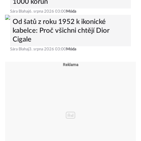
1000 korun
Sára Blahaj
6. srpna 2026 03:00
Móda
Od šatů z roku 1952 k ikonické
kabelce: Proč všichni chtějí Dior
Cigale
Sára Blahaj
3. srpna 2026 03:00
Móda