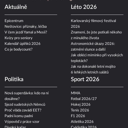
Aktuálně
Léto 2026
Epicentrum
Karlovarský filmový festival
Neštovice: příznaky, léčba
2026
V čem jezdí Yamal a Mesii?
Znamení, že jste potkali někoho
Kvízy pro seniory
z minulého života
Kalendář úplňků 2026
Astronomické úkazy 2026:
Co je bodycount?
zatmění slunce a další
Jak obléci miminko při vysokých
teplotách?
Jak na dokonalé letní mojito
6 lehkých letních salátů
Politika
Sport 2026
Nová superdávka: kdo na ní
MMA
dosáhne?
Fotbal 2026/27
Sjezd sudetských Němců
Hokej 2026
Proč vláda zavádí EET?
Tenis 2026
Padni komu padni
F1 2026
Výpověď z práce vzor
Atletika 2026
Divoký kačer
Cyklistika 2026