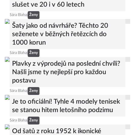
slušet ve 20 i v 60 letech
Sára Blahaj
Ženy
Šaty jako od návrháře? Těchto 20
seženete v běžných řetězcích do
1000 korun
Sára Blahaj
Ženy
Plavky z výprodejů na poslední chvíli?
Našli jsme ty nejlepší pro každou
postavu
Sára Blahaj
Ženy
Je to oficiální! Tyhle 4 modely tenisek
se stanou hitem letošního podzimu
Sára Blahaj
Ženy
Od šatů z roku 1952 k ikonické