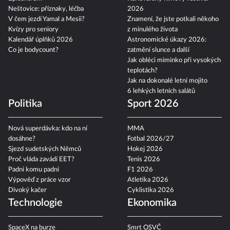
Neštovice: příznaky, léčba
2026
V čem jezdí Yamal a Mesii?
Znamení, že jste potkali někoho
Kvízy pro seniory
z minulého života
Kalendář úplňků 2026
Astronomické úkazy 2026:
Co je bodycount?
zatmění slunce a další
Jak obléci miminko při vysokých
teplotách?
Jak na dokonalé letní mojito
6 lehkých letních salátů
Politika
Sport 2026
Nová superdávka: kdo na ní
MMA
dosáhne?
Fotbal 2026/27
Sjezd sudetských Němců
Hokej 2026
Proč vláda zavádí EET?
Tenis 2026
Padni komu padni
F1 2026
Výpověď z práce vzor
Atletika 2026
Divoký kačer
Cyklistika 2026
Technologie
Ekonomika
SpaceX na burze
Smrt OSVČ