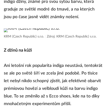
indigo džíny, známé pro svou sytou barvu, která
graduje ze světlé modré do tmavé, a na kterých
jsou po čase jasně vidět známky nošení.
KRM (Czech Republic) s.r.o.
|
Zdroj: KRM (Czech Republic) s.r.o.
Z džínů na kůži
Ani letošní rok popularita indiga neustává, tentokrát
se ale po světě šíří ve zcela jiné podobě. Po tisíce
let nebyl nikdo schopný zjistit, jak efektivně obarvit
prémiovou hovězí a velbloudí kůži na barvu indigo
blue. To se změnilo až s Ecco shoes, kde na to díky
mnohačetným experimentům přišli.