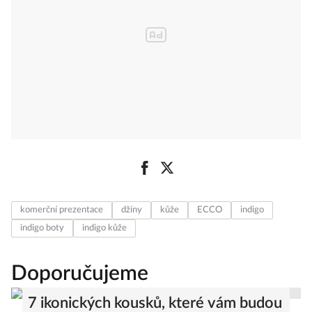
komerční prezentace
džíny
kůže
ECCO
indigo
indigo boty
indigo kůže
Doporučujeme
7 ikonických kousků, které vám budou