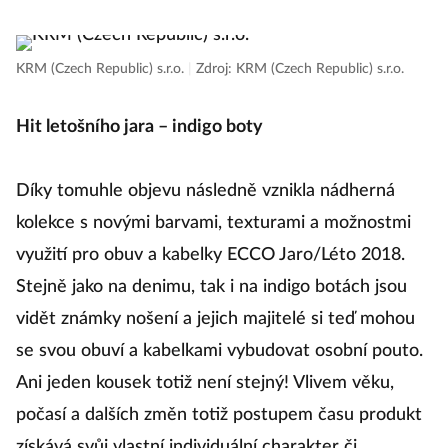
KRM (Czech Republic) s.r.o.
|
Zdroj: KRM (Czech Republic) s.r.o.
Hit letošního jara – indigo boty
Díky tomuhle objevu následně vznikla nádherná
kolekce s novými barvami, texturami a možnostmi
využití pro obuv a kabelky ECCO Jaro/Léto 2018.
Stejně jako na denimu, tak i na indigo botách jsou
vidět známky nošení a jejich majitelé si teď mohou
se svou obuví a kabelkami vybudovat osobní pouto.
Ani jeden kousek totiž není stejný! Vlivem věku,
počasí a dalších změn totiž postupem času produkt
získává svůj vlastní individuální charakter či