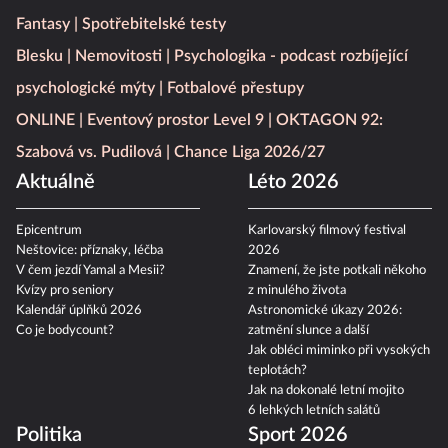
Fantasy
Spotřebitelské testy
Blesku
Nemovitosti
Psychologika - podcast rozbíjející
psychologické mýty
Fotbalové přestupy
ONLINE
Eventový prostor Level 9
OKTAGON 92:
Szabová vs. Pudilová
Chance Liga 2026/27
Aktuálně
Léto 2026
Epicentrum
Karlovarský filmový festival
Neštovice: příznaky, léčba
2026
V čem jezdí Yamal a Mesii?
Znamení, že jste potkali někoho
Kvízy pro seniory
z minulého života
Kalendář úplňků 2026
Astronomické úkazy 2026:
Co je bodycount?
zatmění slunce a další
Jak obléci miminko při vysokých
teplotách?
Jak na dokonalé letní mojito
6 lehkých letních salátů
Politika
Sport 2026