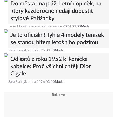
Do města i na pláž: Letní doplněk, na
který každoročně nedají dopustit
stylové Pařížanky
Ivona Horváth Souralová
8. července 2024 03:00
Móda
Je to oficiální! Tyhle 4 modely tenisek
se stanou hitem letošního podzimu
Sára Blahaj
4. srpna 2026 03:00
Móda
Od šatů z roku 1952 k ikonické
kabelce: Proč všichni chtějí Dior
Cigale
Sára Blahaj
3. srpna 2026 03:00
Móda