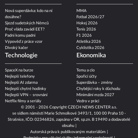
Nová superdávka: kdo na ní
MMA
dosáhne?
Fotbal 2026/27
Sjezd sudetských Němců
Hokej 2026
Proč vláda zavádí EET?
Tenis 2026
Padni komu padni
F1 2026
Výpověď z práce vzor
Atletika 2026
Divoký kačer
Cyklistika 2026
Technologie
Ekonomika
SpaceX na burze
Temu a clo
Nejlepší telefony
Spořicí účty
Nejlepší AI zdarma
Superdávka – změny
Nejlepší chytré hodinky
Chybějící roky k důchodu
Nejlepší VPN – srovnání
Minimální mzda 2027
Netflix filmy a seriály
Vedro v práci
© 2001 - 2026 Copyright
CZECH NEWS CENTER a.s.
se sídlem náměstí Marie Schmolkové 3493/1, 100 00 Praha 10 -
Strašnice, IČO: 02346826, zapsána v OR, sp.zn. B 19490 a dodavatelé
obsahu
Autorská práva k publikovaným materiálům