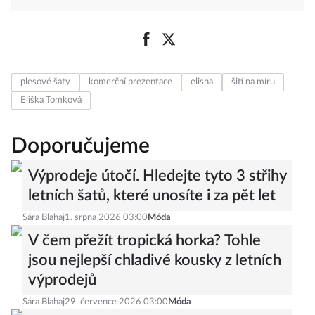
plesové šaty
komerční prezentace
elisha
šití na míru
Eliška Tomková
Doporučujeme
Výprodeje útočí. Hledejte tyto 3 střihy
letních šatů, které unosíte i za pět let
Sára Blahaj
1. srpna 2026 03:00
Móda
V čem přežít tropická horka? Tohle
jsou nejlepší chladivé kousky z letních
výprodejů
Sára Blahaj
29. července 2026 03:00
Móda