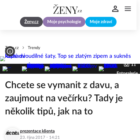
Ženy.cz
Moje psychologie
Moje zdraví
Zeny.cz
Trendy
11
Fotogalerie
Chcete se vymanit z davu, a
zaujmout na večírku? Tady je
několik tipů, jak na to
prezentace klienta
·
23. října 2017
14:21