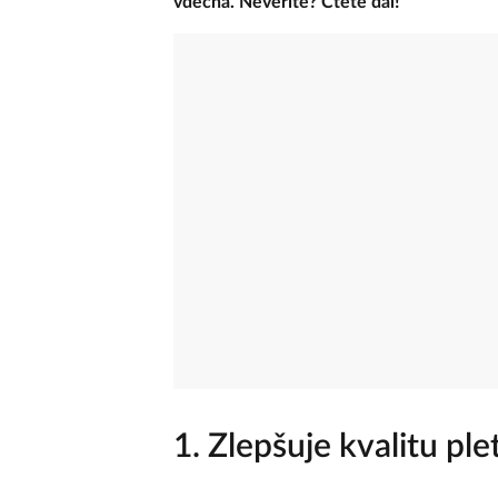
vděčná. Nevěříte? Čtěte dál!
1. Zlepšuje kvalitu plet