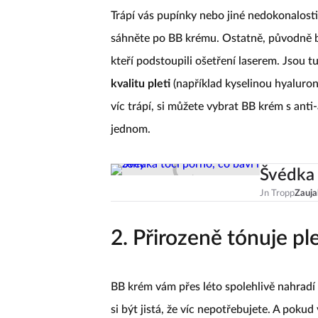
Trápí vás pupínky nebo jiné nedokonalos
sáhněte po BB krému. Ostatně, původně b
kteří podstoupili ošetření laserem. Jsou t
kvalitu pleti
(například kyselinou hyaluro
víc trápí, si můžete vybrat BB krém s anti
jednom.
Švédka 
Jn Tropp
Zauja
2. Přirozeně tónuje pl
BB krém vám přes léto spolehlivě nahradí
si být jistá, že víc nepotřebujete. A pokud