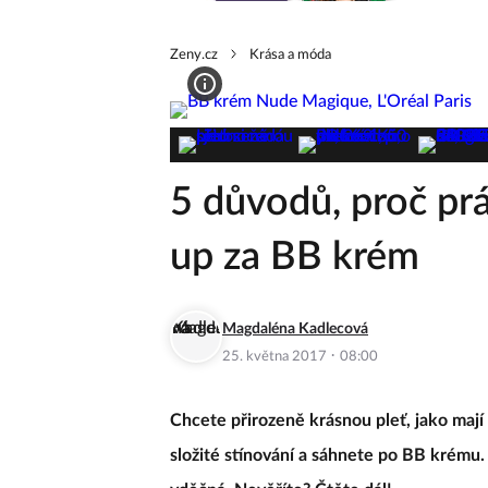
Zeny.cz
Krása a móda
5 důvodů, proč pr
up za BB krém
Magdaléna Kadlecová
·
25. května 2017
08:00
Chcete přirozeně krásnou pleť, jako ma
složité stínování a sáhnete po BB krému.