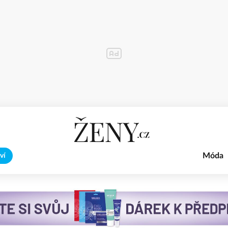
Móda
ví