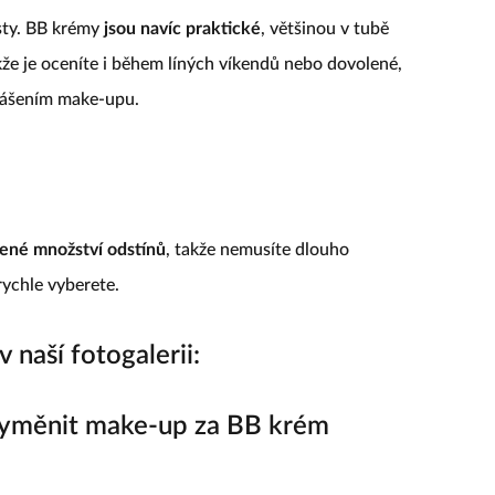
rsty. BB krémy
jsou navíc praktické
, většinou v tubě
akže je oceníte i během líných víkendů nebo dovolené,
nášením make-upu.
ené množství odstínů
, takže nemusíte dlouho
ychle vyberete.
 naší fotogalerii:
vyměnit make-up za BB krém