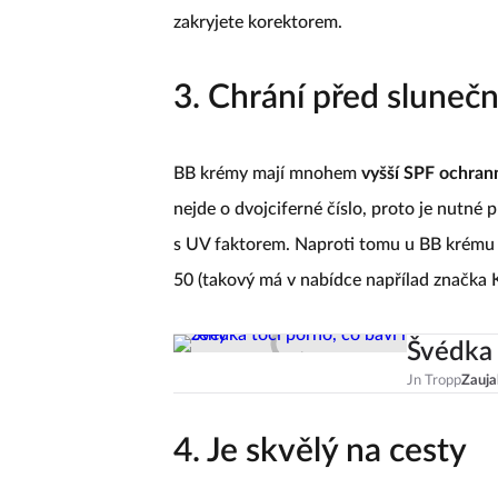
zakryjete korektorem.
3. Chrání před sluneč
BB krémy mají mnohem
vyšší SPF ochran
nejde o dvojciferné číslo, proto je nutné
s UV faktorem. Naproti tomu u BB krému s
50 (takový má v nabídce napřílad značka Ki
Švédka 
Jn Tropp
Zauja
4. Je skvělý na cesty