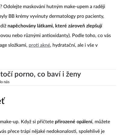
ti? Odolejte maskování hutným make-upem a raději
yly BB krémy vyvinuty dermatology pro pacienty,
udíž
napěchovány látkami, které zároveň zlepšují
novou nebo různými antioxidanty). Podle toho, co vás
-age složkami,
proti akné
, hydratační, ale i vše v
točí porno, co baví i ženy
lo nás
eť
 make-up. Když si přičtete
přirozené opálení
, můžete
 vás přece trápí nějaké nedokonalosti, spolehlivě je