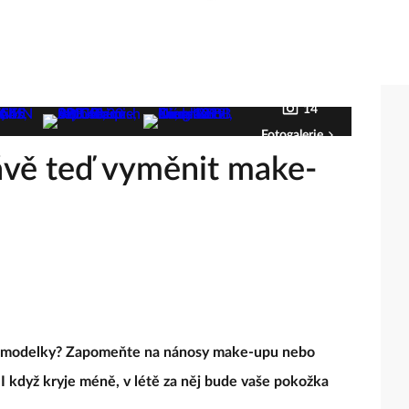
14
Fotogalerie
ávě teď vyměnit make-
jí modelky? Zapomeňte na nánosy make-upu nebo
 I když kryje méně, v létě za něj bude vaše pokožka