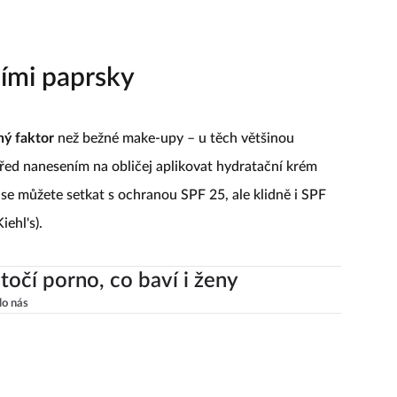
ními paprsky
ný faktor
než bežné make-upy – u těch většinou
 před nanesením na obličej aplikovat hydratační krém
e můžete setkat s ochranou SPF 25, ale klidně i SPF
ehl's).
točí porno, co baví i ženy
lo nás