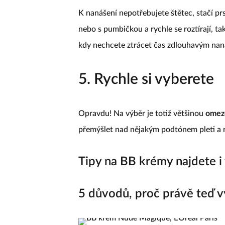
K nanášení nepotřebujete štětec, stačí p
nebo s pumbičkou a rychle se roztírají, t
kdy nechcete ztrácet čas zdlouhavým na
5. Rychle si vyberete
Opravdu! Na výběr je totiž většinou
omez
přemýšlet nad nějakým podtónem pleti a r
Tipy na BB krémy najdete i v
5 důvodů, proč právě teď 